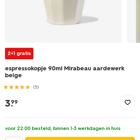
2+1 gratis
espressokopje 90ml Mirabeau aardewerk
beige
(5)
/koken-
tafelen/servies/mokken-
3
.
99
kopjes/espressokopje-
90ml-
mirabeau-
aardewerk-
voor 22:00 besteld, binnen 1-3 werkdagen in huis
beige-
80660335.html