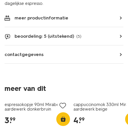
dagelijkse espresso.
meer productinformatie
beoordeling: 5 (uitstekend)
(5)
contactgegevens
meer van dit
2+1 gratis
2+1 gratis
espressokopje 90ml Mirabeau
cappuccinomok 330ml Mir
aardewerk donkerbruin
aardewerk beige
3
.
4
.
99
99