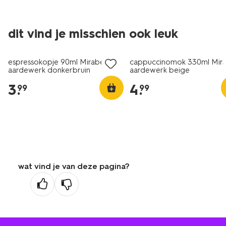
dit vind je misschien ook leuk
2+1 gratis
2+1 gratis
espressokopje 90ml Mirabeau
cappuccinomok 330ml Mir
aardewerk donkerbruin
aardewerk beige
3
.
4
.
99
99
wat vind je van deze pagina?