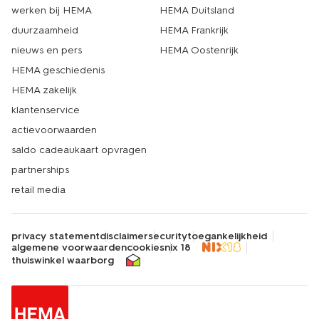
werken bij HEMA
HEMA Duitsland
duurzaamheid
HEMA Frankrijk
nieuws en pers
HEMA Oostenrijk
HEMA geschiedenis
HEMA zakelijk
klantenservice
actievoorwaarden
saldo cadeaukaart opvragen
partnerships
retail media
privacy statement
disclaimer
security
toegankelijkheid
algemene voorwaarden
cookies
nix 18
thuiswinkel waarborg