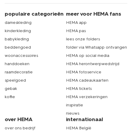
populaire categorieën
meer voor HEMA fans
dameskleding
HEMA app
kinderkleding
HEMA pas
babykleding
lees onze folders
beddengoed
folder via Whatsapp ontvangen
woonaccessoires
HEMA op social media
handdoeken
HEMA herontwerpwedstrijd
raamdecoratie
HEMA fotoservice
speelgoed
HEMA cadeaukaarten
gebak
HEMA tickets
koffie
HEMA verzekeringen
inspiratie
nieuws
over HEMA
internationaal
over ons bedrijf
HEMA België