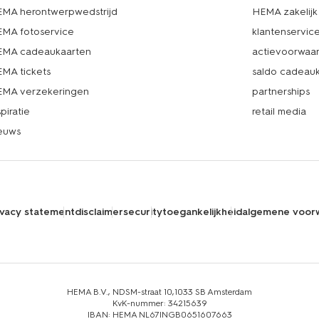
MA herontwerpwedstrijd
HEMA zakelijk
MA fotoservice
klantenservic
MA cadeaukaarten
actievoorwaa
MA tickets
saldo cadeau
MA verzekeringen
partnerships
spiratie
retail media
euws
ivacy statement
disclaimer
security
toegankelijkheid
algemene voor
HEMA B.V., NDSM-straat 10,1033 SB Amsterdam
KvK-nummer: 34215639
IBAN: HEMA NL67INGB0651607663