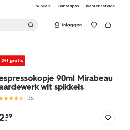
winkels
klantenpas
klantenservice
inloggen
2+1 gratis
espressokopje 90ml Mirabeau
aardewerk wit spikkels
(36)
/koken-
tafelen/servies/mokken-
2
.
59
kopjes/espressokopje-
90ml-