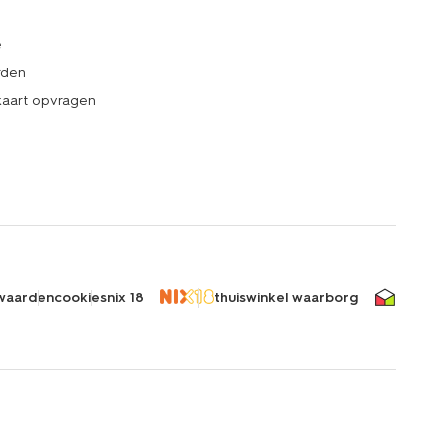
e
rden
kaart opvragen
waarden
cookies
nix 18
thuiswinkel waarborg