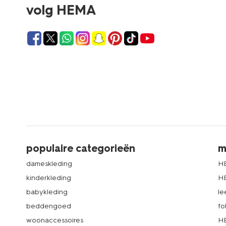
volg HEMA
populaire categorieën
m
dameskleding
H
kinderkleding
H
babykleding
le
beddengoed
fo
woonaccessoires
HE