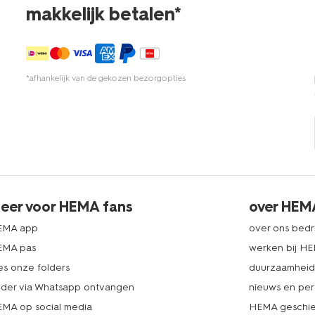
makkelijk betalen*
*afhankelijk van de gekozen bezorgopties
eer voor HEMA fans
over HEM
EMA app
over ons bedri
EMA pas
werken bij H
es onze folders
duurzaamhei
lder via Whatsapp ontvangen
nieuws en per
MA op social media
HEMA geschie