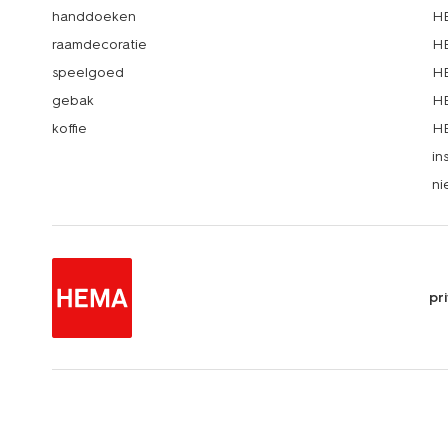
handdoeken
HE
raamdecoratie
HE
speelgoed
HE
gebak
HE
koffie
HE
in
ni
pr