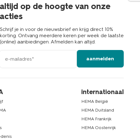
buurt
altijd op de hoogte van onze
acties
Schrijf je in voor de nieuwsbrief en krijg direct 10%
korting. Ontvang meerdere keren per week de laatste
(online) aanbiedingen. Afmelden kan altijd.
e-
aanmelden
mailadres
A
internationaal
jf
HEMA België
EMA
HEMA Duitsland
d
HEMA Frankrijk
s
HEMA Oostenrijk
denis