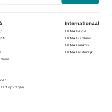
A
internationaal
jf
HEMA België
EMA
HEMA Duitsland
d
HEMA Frankrijk
s
HEMA Oostenrijk
denis
e
rden
kaart opvragen