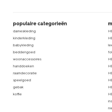
populaire categorieën
m
dameskleding
H
kinderkleding
H
babykleding
le
beddengoed
fo
woonaccessoires
HE
handdoeken
HE
raamdecoratie
HE
speelgoed
HE
gebak
HE
koffie
HE
in
ni