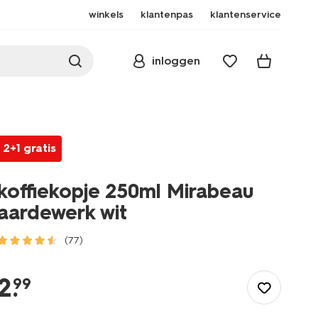
winkels
klantenpas
klantenservice
inloggen
2+1 gratis
koffiekopje 250ml Mirabeau
aardewerk wit
(77)
/koken-
tafelen/servies/mokken-
2
.
99
kopjes/koffiekopje-
250ml-