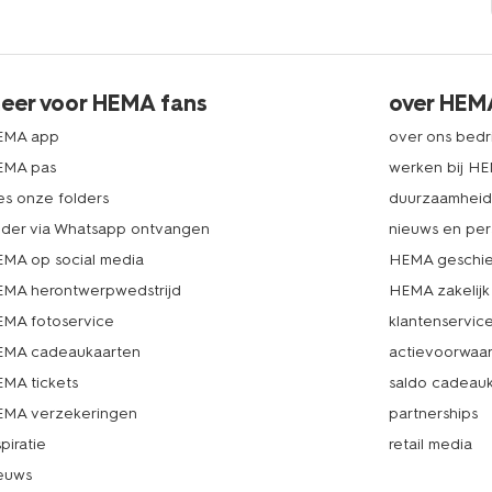
eer voor HEMA fans
over HEM
EMA app
over ons bedri
EMA pas
werken bij H
es onze folders
duurzaamhei
lder via Whatsapp ontvangen
nieuws en per
MA op social media
HEMA geschie
MA herontwerpwedstrijd
HEMA zakelijk
MA fotoservice
klantenservic
MA cadeaukaarten
actievoorwaa
MA tickets
saldo cadeau
MA verzekeringen
partnerships
spiratie
retail media
euws