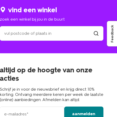
vind een winkel
zoek een winkel bij jou in de buurt
Feedback
zoek
een
winkel
vind
winkel
bij
jou
in
de
buurt
altijd op de hoogte van onze
acties
Schrijf je in voor de nieuwsbrief en krijg direct 10%
korting. Ontvang meerdere keren per week de laatste
(online) aanbiedingen. Afmelden kan altijd.
e-
aanmelden
mailadres