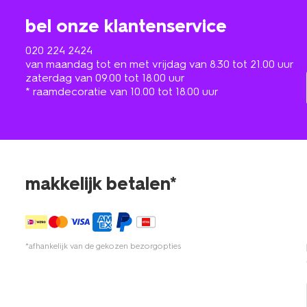
bel onze klantenservice
020 224 2424
van maandag tot en met vrijdag van 8.30 tot 21.00 uur
zaterdag van 09.00 tot 18.00 uur
* raamdecoratie van 10.00 tot 18.00 uur
makkelijk betalen*
*afhankelijk van de gekozen bezorgopties