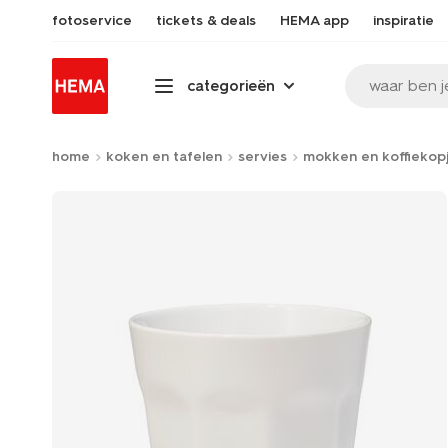
fotoservice
tickets & deals
HEMA app
inspiratie
waar ben j
categorieën
home
koken en tafelen
servies
mokken en koffiekop