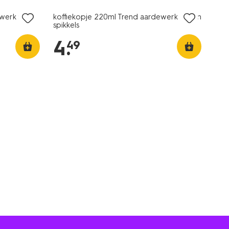
ewerk roze
koffiekopje 220ml Trend aardewerk groen
spikkels
4
.
49