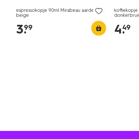
espressokopje 90ml Mirabeau aardewerk
koffiekopj
beige
donkerbrui
3
.
4
.
99
49