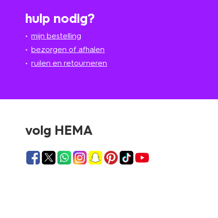
hulp nodig?
mijn bestelling
bezorgen of afhalen
ruilen en retourneren
volg HEMA