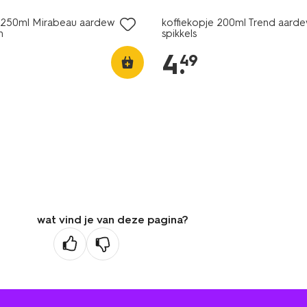
e 250ml Mirabeau aardewerk
koffiekopje 200ml Trend aard
n
spikkels
4
.
49
wat vind je van deze pagina?