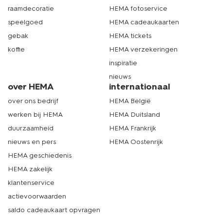
raamdecoratie
HEMA fotoservice
speelgoed
HEMA cadeaukaarten
gebak
HEMA tickets
koffie
HEMA verzekeringen
inspiratie
nieuws
over HEMA
internationaal
over ons bedrijf
HEMA België
werken bij HEMA
HEMA Duitsland
duurzaamheid
HEMA Frankrijk
nieuws en pers
HEMA Oostenrijk
HEMA geschiedenis
HEMA zakelijk
klantenservice
actievoorwaarden
saldo cadeaukaart opvragen