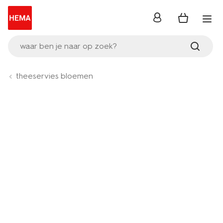
inloggen
waar ben je naar op zoek?
theeservies bloemen
Product-
set
image