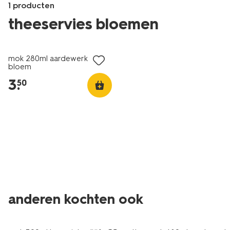
1 producten
theeservies bloemen
laag geprijsd
Products
/feest-
mok 280ml aardewerk
cadeau/cadeaus/kleinigheidje/mok-
bloem
280ml-
3
.
50
aardewerk-
bloem-
61110059.html
anderen kochten ook
sale