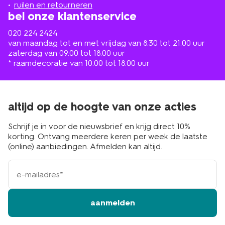
buurt
ruilen en retourneren
bel onze klantenservice
020 224 2424
van maandag tot en met vrijdag van 8.30 tot 21.00 uur
zaterdag van 09.00 tot 18.00 uur
* raamdecoratie van 10.00 tot 18.00 uur
altijd op de hoogte van onze acties
Schrijf je in voor de nieuwsbrief en krijg direct 10%
korting. Ontvang meerdere keren per week de laatste
(online) aanbiedingen. Afmelden kan altijd.
e-
mailadres
aanmelden