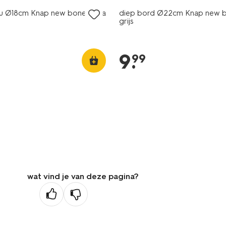
au Ø18cm Knap new bone china
diep bord Ø22cm Knap new b
grijs
9
.
99
wat vind je van deze pagina?