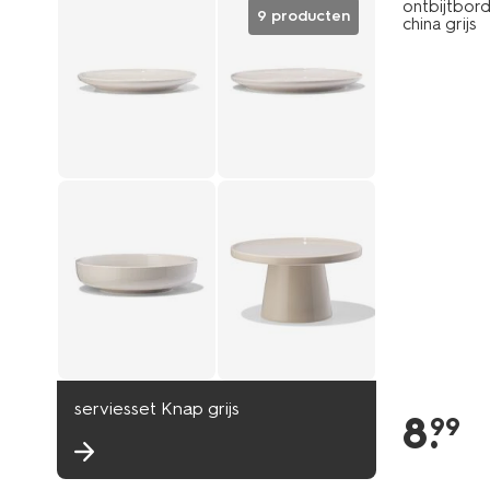
ontbijtbor
9 producten
china grijs
serviesset Knap grijs
8
.
99