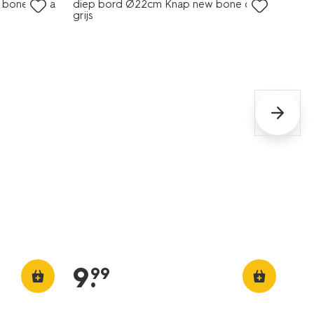
 bone china
diep bord Ø22cm Knap new bone china
grijs
9
.
99