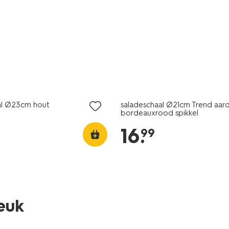
2+1 gratis
al Ø23cm hout
saladeschaal Ø21cm Trend aar
bordeauxrood spikkel
16
.
99
leuk
2+1 gratis