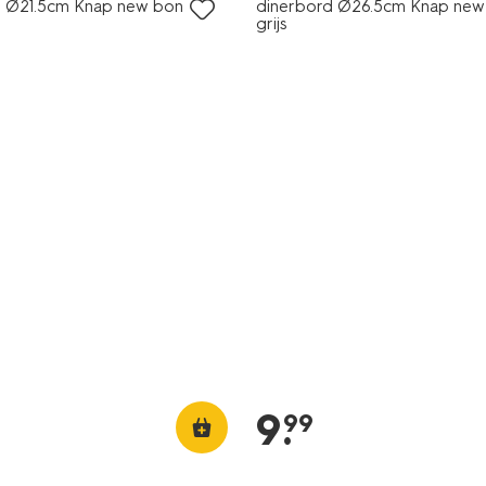
d Ø21.5cm Knap new bone
dinerbord Ø26.5cm Knap new
grijs
9
.
99