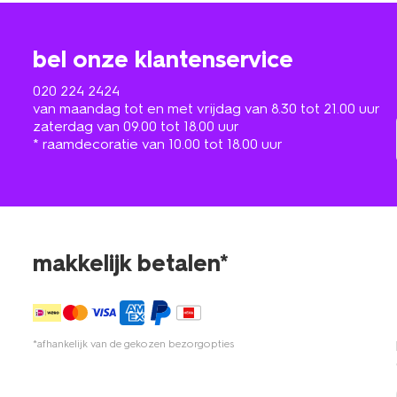
bel onze klantenservice
020 224 2424
van maandag tot en met vrijdag van 8.30 tot 21.00 uur
zaterdag van 09.00 tot 18.00 uur
* raamdecoratie van 10.00 tot 18.00 uur
makkelijk betalen*
*afhankelijk van de gekozen bezorgopties