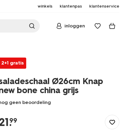
winkels
klantenpas
klantenservice
inloggen
2+1 gratis
saladeschaal Ø26cm Knap
new bone china grijs
nog geen beoordeling
/koken-
tafelen/servies/saladeschalenss/saladeschaal-
21
.
99
26cm-
knap-