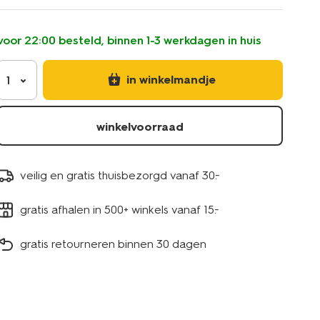
new-
bone-
china-
voor 22:00 besteld, binnen 1-3 werkdagen in huis
grijs-
9650322.html
in winkelmandje
1
winkelvoorraad
veilig en gratis thuisbezorgd vanaf 30.-
gratis afhalen in 500+ winkels vanaf 15.-
gratis retourneren binnen 30 dagen