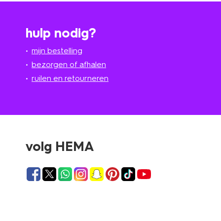
hulp nodig?
mijn bestelling
bezorgen of afhalen
ruilen en retourneren
volg HEMA