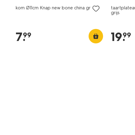
kom Ø11cm Knap new bone china grijs
taartplate
grijs
7
.
19
.
99
99