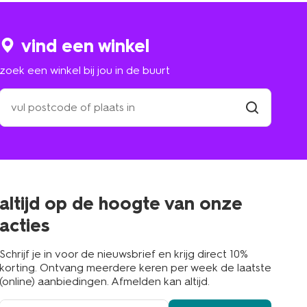
vind een winkel
zoek een winkel bij jou in de buurt
zoek
een
winkel
vind
winkel
bij
jou
in
de
buurt
altijd op de hoogte van onze
acties
Schrijf je in voor de nieuwsbrief en krijg direct 10%
korting. Ontvang meerdere keren per week de laatste
(online) aanbiedingen. Afmelden kan altijd.
e-