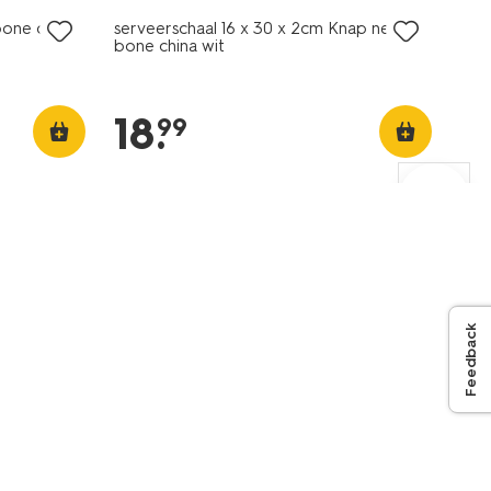
one china
serveerschaal 16 x 30 x 2cm Knap new
bone china wit
18
.
99
Feedback