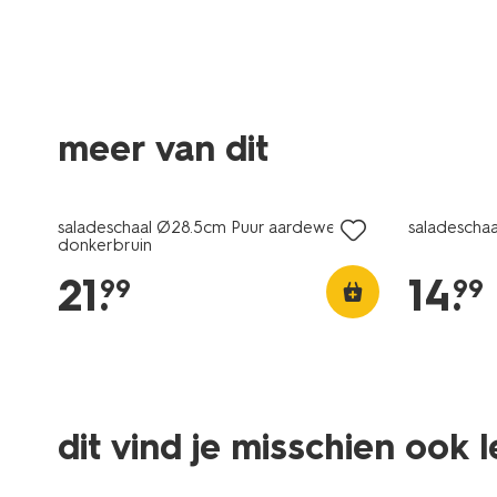
meer van dit
2+1 gratis
2+1 gratis
saladeschaal Ø28.5cm Puur aardewerk
saladescha
donkerbruin
21
.
14
.
99
99
dit vind je misschien ook 
2+1 gratis
2+1 gratis