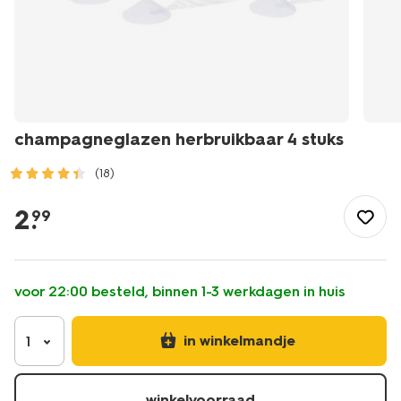
champagneglazen herbruikbaar 4 stuks
(18)
/koken-
tafelen/servies/wegwerpservies/champagneglazen-
2
.
99
herbruikbaar-
4-
stuks-
14250278.html
voor 22:00 besteld, binnen 1-3 werkdagen in huis
in winkelmandje
1
winkelvoorraad