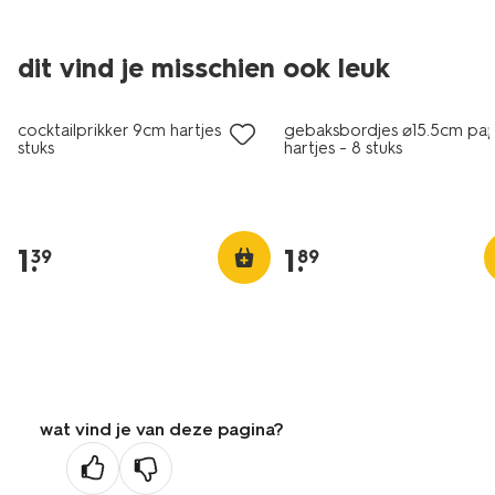
dit vind je misschien ook leuk
cocktailprikker 9cm hartjes - 15
gebaksbordjes ⌀15.5cm pap
stuks
hartjes - 8 stuks
1
.
1
.
39
89
wat vind je van deze pagina?