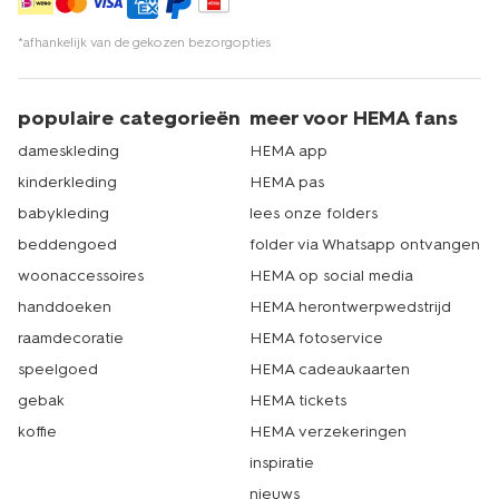
*afhankelijk van de gekozen bezorgopties
populaire categorieën
meer voor HEMA fans
dameskleding
HEMA app
kinderkleding
HEMA pas
babykleding
lees onze folders
beddengoed
folder via Whatsapp ontvangen
woonaccessoires
HEMA op social media
handdoeken
HEMA herontwerpwedstrijd
raamdecoratie
HEMA fotoservice
speelgoed
HEMA cadeaukaarten
gebak
HEMA tickets
koffie
HEMA verzekeringen
inspiratie
nieuws