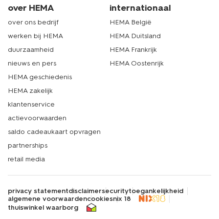
over HEMA
internationaal
over ons bedrijf
HEMA België
werken bij HEMA
HEMA Duitsland
duurzaamheid
HEMA Frankrijk
nieuws en pers
HEMA Oostenrijk
HEMA geschiedenis
HEMA zakelijk
klantenservice
actievoorwaarden
saldo cadeaukaart opvragen
partnerships
retail media
privacy statement
disclaimer
security
toegankelijkheid
algemene voorwaarden
cookies
nix 18
thuiswinkel waarborg