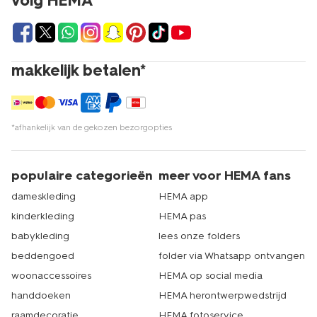
volg HEMA
makkelijk betalen*
*afhankelijk van de gekozen bezorgopties
populaire categorieën
meer voor HEMA fans
dameskleding
HEMA app
kinderkleding
HEMA pas
babykleding
lees onze folders
beddengoed
folder via Whatsapp ontvangen
woonaccessoires
HEMA op social media
handdoeken
HEMA herontwerpwedstrijd
raamdecoratie
HEMA fotoservice