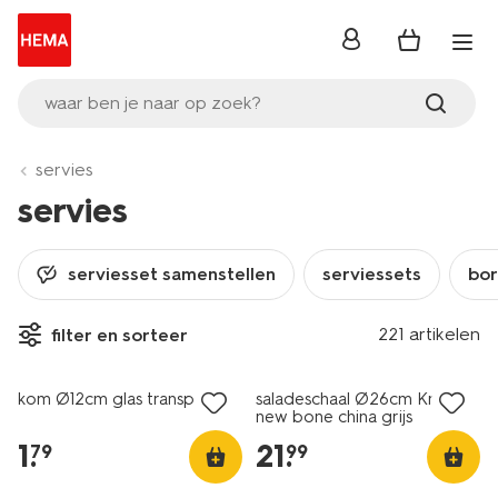
inloggen
waar ben je naar op zoek?
servies
servies
serviesset samenstellen
serviessets
bo
221 artikelen
filter en sorteer
2+1 gratis
kom Ø12cm glas transparant
saladeschaal Ø26cm Knap
new bone china grijs
1
.
21
.
79
99