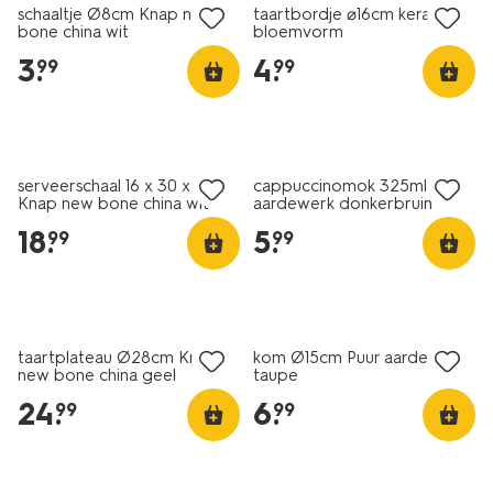
schaaltje Ø8cm Knap new
taartbordje ⌀16cm keramiek
bone china wit
bloemvorm
3
.
4
.
99
99
2+1 gratis
2+1 gratis
serveerschaal 16 x 30 x 2cm
cappuccinomok 325ml Puur
Knap new bone china wit
aardewerk donkerbruin
18
.
5
.
99
99
2+1 gratis
2+1 gratis
taartplateau Ø28cm Knap
kom Ø15cm Puur aardewerk
new bone china geel
taupe
24
.
6
.
99
99