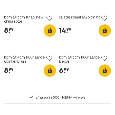
2+1 gratis
2+1 gratis
kom Ø15cm Knap new bone
saladeschaal Ø23cm hout
china roze
8
.
14
.
99
99
2+1 gratis
2+1 gratis
kom Ø14cm Puur aardewerk
kom Ø15cm Puur aardewerk
donkerbruin
beige
8
.
6
.
99
99
afhalen in 500+ HEMA winkels
2+1 gratis
2+1 gratis