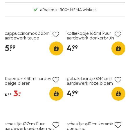
afhalen in 500+ HEMA winkels
2+1 gratis
2+1 gratis
cappuccinomok 325ml Puur
koffiekopje 185ml Puur
aardewerk taupe
aardewerk donkerbruin
5
.
4
.
99
99
sale
2+1 gratis
theemok 480ml aardewerk
gebaksbordje Ø14cm Trend
beige dieren
aardewerk roze bloem
3
.
4
.
–
99
4
.
87
2+1 gratis
nieuw
schaaltje Ø7cm Puur
schaaltje ⌀10cm keramiek
aardewerk gebroken wit
dumpling