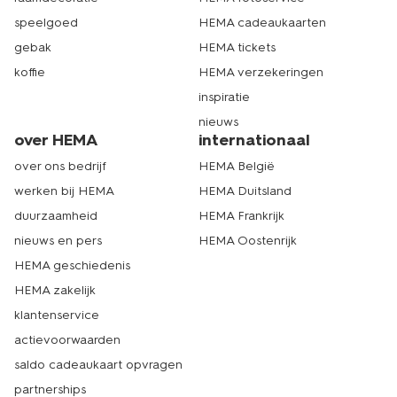
speelgoed
HEMA cadeaukaarten
gebak
HEMA tickets
koffie
HEMA verzekeringen
inspiratie
nieuws
over HEMA
internationaal
over ons bedrijf
HEMA België
werken bij HEMA
HEMA Duitsland
duurzaamheid
HEMA Frankrijk
nieuws en pers
HEMA Oostenrijk
HEMA geschiedenis
HEMA zakelijk
klantenservice
actievoorwaarden
saldo cadeaukaart opvragen
partnerships