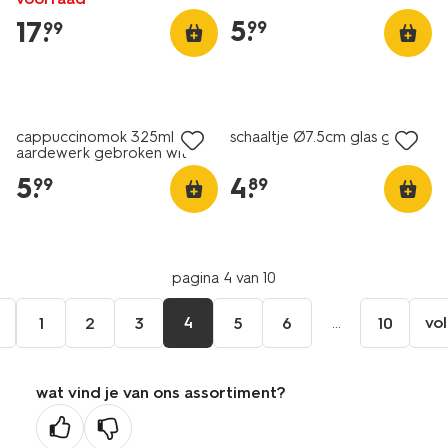
5
.
17
.
99
99
2+1 gratis
2+1 gratis
cappuccinomok 325ml Puur
schaaltje Ø7.5cm glas groen
aardewerk gebroken wit
5
.
4
.
99
89
pagina 4 van 10
e
4
...
vo
1
2
3
5
6
10
wat vind je van ons assortiment?
ge
na