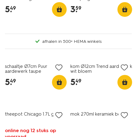
5
.
3
.
49
59
afhalen in 500+ HEMA winkels
2+1 gratis
2+1 gratis
schaaltje Ø7cm Puur
kom Ø12cm Trend aardewerk
aardewerk taupe
wit bloem
5
.
5
.
49
49
nieuw
theepot Chicago 1.7L glas
mok 270ml keramiek beer
online nog 12 stuks op
voorraad