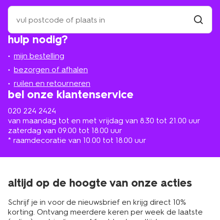
zoek
een
winkel
vind
hulp nodig?
winkel
bij
jou
mijn bestelling
in
de
bezorgen of afhalen
buurt
ruilen en retourneren
bel onze klantenservice
020 224 2424
van maandag tot en met vrijdag van 8.30 tot 21.00 uur
zaterdag van 09.00 tot 18.00 uur
* raamdecoratie van 10.00 tot 18.00 uur
altijd op de hoogte van onze acties
Schrijf je in voor de nieuwsbrief en krijg direct 10%
korting. Ontvang meerdere keren per week de laatste