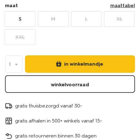
19160330BLACK.html
maat
maattabel
S
M
L
XL
XXL
in winkelmandje
1
winkelvoorraad
gratis thuisbezorgd vanaf 30.-
gratis afhalen in 500+ winkels vanaf 15.-
gratis retourneren binnen 30 dagen