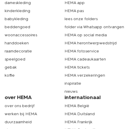
dameskleding
HEMA app
kinderkleding
HEMA pas
babykleding
lees onze folders
beddengoed
folder via Whatsapp ontvangen
woonaccessoires
HEMA op social media
handdoeken
HEMA herontwerpwedstrijd
raamdecoratie
HEMA fotoservice
speelgoed
HEMA cadeaukaarten
gebak
HEMA tickets
koffie
HEMA verzekeringen
inspiratie
nieuws
over HEMA
internationaal
over ons bedrijf
HEMA België
werken bij HEMA
HEMA Duitsland
duurzaamheid
HEMA Frankrijk