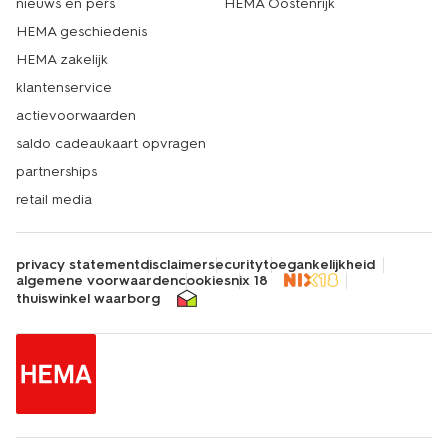
nieuws en pers
HEMA Oostenrijk
HEMA geschiedenis
HEMA zakelijk
klantenservice
actievoorwaarden
saldo cadeaukaart opvragen
partnerships
retail media
privacy statement
disclaimer
security
toegankelijkheid
algemene voorwaarden
cookies
nix 18
thuiswinkel waarborg