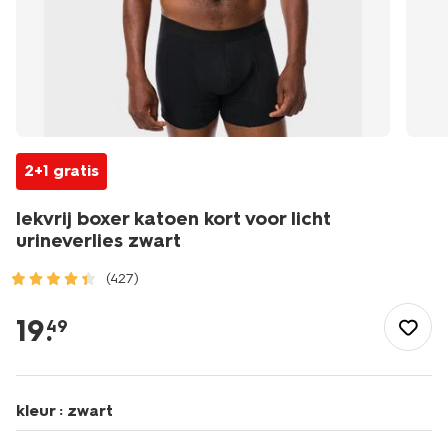
2+1 gratis
lekvrij boxer katoen kort voor licht
urineverlies zwart
(427)
/heren/ondergoed/boxershorts/lekvrij-
boxer-
19
.
49
katoen-
kort-
voor-
licht-
kleur :
zwart
urineverlies-
zwart-