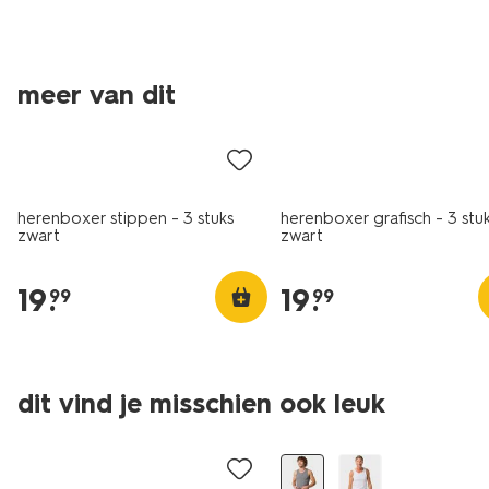
nieuw
meer van dit
3 stuks
2+1 gratis
herenboxer stippen - 3 stuks
herenboxer grafisch - 3 stu
zwart
zwart
19
.
19
.
99
99
2 stuks
dit vind je misschien ook leuk
2+1 gratis
2+1 gratis