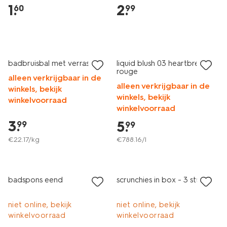
1
.
2
.
60
99
vegan
vegan
2+1 gratis
1+1 gratis
badbruisbal met verrassing
liquid blush 03 heartbreaker
rouge
alleen verkrijgbaar in de
alleen verkrijgbaar in de
winkels, bekijk
winkels, bekijk
winkelvoorraad
winkelvoorraad
3
.
5
.
99
99
€
22
.
17
/kg
€
788
.
16
/l
laag geprijsd
laag geprijsd
badspons eend
scrunchies in box - 3 stuks
niet online, bekijk
niet online, bekijk
winkelvoorraad
winkelvoorraad