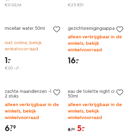
€
0
.
02
/st.
€
23
.
87
/l
vegan
laag geprijsd
laag geprijsd
micellair water 50ml
gezichtsreinigingsapparaat
alleen verkrijgbaar in de
niet online, bekijk
winkels, bekijk
winkelvoorraad
winkelvoorraad
1
.
–
16
.
–
€
20
.
–
/l
vegan
2 voor 9.99
met je HEMA pas
sale
zachte maandlenzen -1.25 -
eau de toilette night crush
2 stuks
50ml
alleen verkrijgbaar in de
alleen verkrijgbaar in de
winkels, bekijk
winkels, bekijk
winkelvoorraad
winkelvoorraad
6
.
5
.
–
79
8
.
99