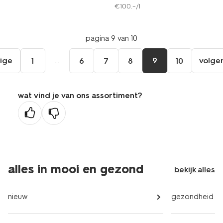
€
100
.
–
/l
pagina 9 van 10
ige
...
9
volge
1
6
7
8
10
ga
aar
de
wat vind je van ons assortiment?
orige
agina
alles in mooi en gezond
bekijk alles
nieuw
gezondheid