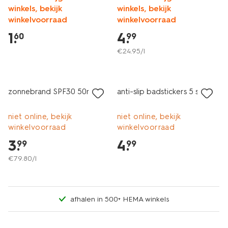
winkels, bekijk
winkels, bekijk
winkelvoorraad
winkelvoorraad
1
.
4
.
60
99
€
24
.
95
/l
2e halve prijs
met je HEMA pas
2+1 gratis
zonnebrand SPF30 50ml
anti-slip badstickers 5 stuks
niet online, bekijk
niet online, bekijk
winkelvoorraad
winkelvoorraad
3
.
4
.
99
99
€
79
.
80
/l
afhalen in 500+ HEMA winkels
vegan
laag geprijsd
2+1 gratis