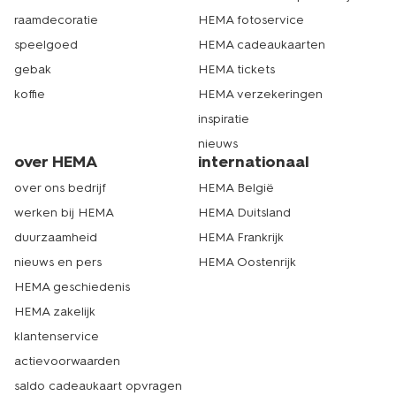
raamdecoratie
HEMA fotoservice
speelgoed
HEMA cadeaukaarten
gebak
HEMA tickets
koffie
HEMA verzekeringen
inspiratie
nieuws
over HEMA
internationaal
over ons bedrijf
HEMA België
werken bij HEMA
HEMA Duitsland
duurzaamheid
HEMA Frankrijk
nieuws en pers
HEMA Oostenrijk
HEMA geschiedenis
HEMA zakelijk
klantenservice
actievoorwaarden
saldo cadeaukaart opvragen