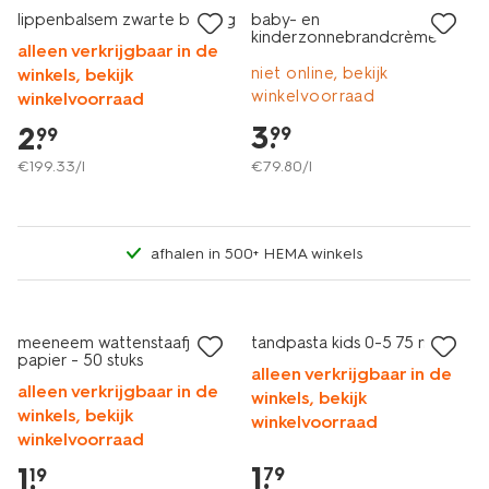
lippenbalsem zwarte bes 15g
baby- en
kinderzonnebrandcrème
alleen verkrijgbaar in de
gevoelige huid SPF50+ 50ml
niet online, bekijk
winkels, bekijk
winkelvoorraad
winkelvoorraad
3
.
2
.
99
99
€
199
.
33
/l
€
79
.
80
/l
afhalen in 500+ HEMA winkels
2+1 gratis
2 voor 1.99
met je HEMA pas
met je HEMA pas
meeneem wattenstaafjes
tandpasta kids 0-5 75 ml
papier - 50 stuks
alleen verkrijgbaar in de
alleen verkrijgbaar in de
winkels, bekijk
winkels, bekijk
winkelvoorraad
winkelvoorraad
1
.
1
.
79
19