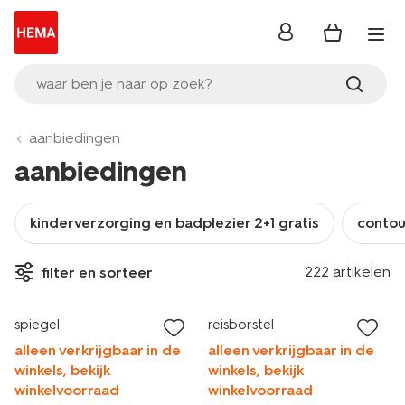
inloggen
waar ben je naar op zoek?
aanbiedingen
aanbiedingen
kinderverzorging en badplezier 2+1 gratis
contour
vegan
222 artikelen
filter en sorteer
laag geprijsd
2+1 gratis
spiegel
reisborstel
alleen verkrijgbaar in de
alleen verkrijgbaar in de
winkels, bekijk
winkels, bekijk
winkelvoorraad
winkelvoorraad