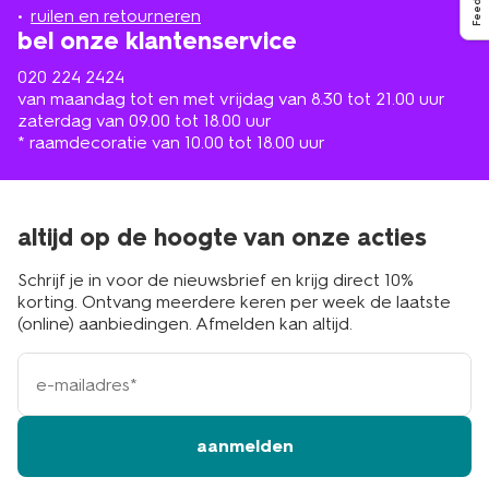
buurt
ruilen en retourneren
bel onze klantenservice
020 224 2424
van maandag tot en met vrijdag van 8.30 tot 21.00 uur
zaterdag van 09.00 tot 18.00 uur
* raamdecoratie van 10.00 tot 18.00 uur
altijd op de hoogte van onze acties
Schrijf je in voor de nieuwsbrief en krijg direct 10%
korting. Ontvang meerdere keren per week de laatste
(online) aanbiedingen. Afmelden kan altijd.
e-
mailadres
aanmelden