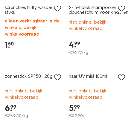
scrunchies fluffy wasbeer - 3
2-in-1 blok shampoo en
stuks
doucheschuim voor kinderen
65g
alleen verkrijgbaar in de
niet online, bekijk
winkels, bekijk
winkelvoorraad
winkelvoorraad
4
.
1
.
99
50
€
76
.
77
/kg
2e halve prijs
2e halve prijs
met je HEMA pas
met je HEMA pas
zonnestick SPF50+ 20g
haar UV mist 100ml
niet online, bekijk
niet online, bekijk
winkelvoorraad
winkelvoorraad
6
.
5
.
99
99
€
349
.
50
/kg
€
59
.
90
/l
2e halve prijs
2 voor 3.99
met je HEMA pas