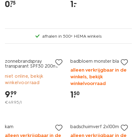
0
.
1
.
–
75
afhalen in 500+ HEMA winkels
2e halve prijs
met je HEMA pas
laag geprijsd
zonnebrandspray
badbloem monster blauw
transparant SPF30 200ml
alleen verkrijgbaar in de
niet online, bekijk
winkels, bekijk
winkelvoorraad
winkelvoorraad
9
.
1
.
99
50
€
49
.
95
/l
vegan
vegan
laag geprijsd
2+1 gratis
kam
badschuimverf 2x100ml
alleen verkrijgbaar in de
alleen verkrijgbaar in de