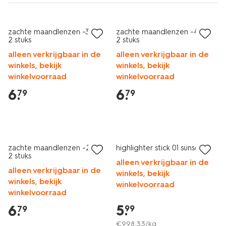
met je HEMA pas
met je HEMA pas
zachte maandlenzen -3.75 -
zachte maandlenzen -4.00 -
2 stuks
2 stuks
alleen verkrijgbaar in de
alleen verkrijgbaar in de
winkels, bekijk
winkels, bekijk
winkelvoorraad
winkelvoorraad
6
.
6
.
79
79
vegan
2 voor 9.99
met je HEMA pas
1+1 gratis
zachte maandlenzen -2.75 -
highlighter stick 01 sunset
2 stuks
alleen verkrijgbaar in de
alleen verkrijgbaar in de
winkels, bekijk
winkels, bekijk
winkelvoorraad
winkelvoorraad
5
.
6
.
99
79
€
998
.
33
/kg