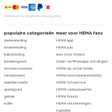
*afhankelijk van de gekozen bezorgopties
populaire categorieën
meer voor HEMA fans
dameskleding
HEMA app
kinderkleding
HEMA pas
babykleding
lees onze folders
beddengoed
folder via Whatsapp ontvangen
woonaccessoires
HEMA op social media
handdoeken
HEMA herontwerpwedstrijd
raamdecoratie
HEMA fotoservice
speelgoed
HEMA cadeaukaarten
gebak
HEMA tickets
koffie
HEMA verzekeringen
inspiratie