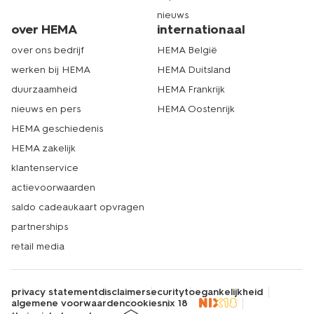
nieuws
over HEMA
internationaal
over ons bedrijf
HEMA België
werken bij HEMA
HEMA Duitsland
duurzaamheid
HEMA Frankrijk
nieuws en pers
HEMA Oostenrijk
HEMA geschiedenis
HEMA zakelijk
klantenservice
actievoorwaarden
saldo cadeaukaart opvragen
partnerships
retail media
privacy statement
disclaimer
security
toegankelijkheid
algemene voorwaarden
cookies
nix 18