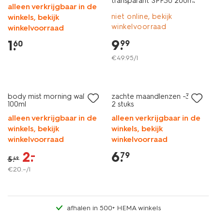
transparant SPF30 200ml
alleen verkrijgbaar in de
niet online, bekijk
winkels, bekijk
winkelvoorraad
winkelvoorraad
9
.
1
.
99
60
€
49
.
95
/l
vegan
2 voor 9.99
sale
met je HEMA pas
body mist morning walk
zachte maandlenzen -3.00 -
100ml
2 stuks
alleen verkrijgbaar in de
alleen verkrijgbaar in de
winkels, bekijk
winkels, bekijk
winkelvoorraad
winkelvoorraad
2
.
6
.
–
79
5
.
49
€
20
.
–
/l
afhalen in 500+ HEMA winkels
2 voor 9.99
2 voor 9.99