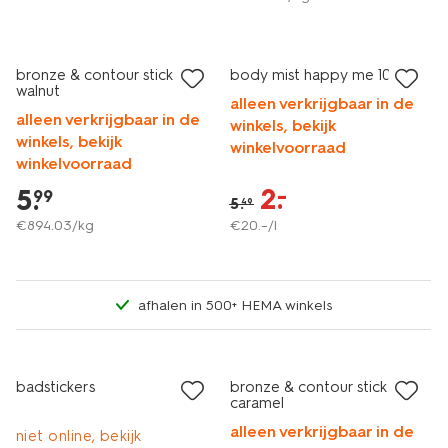
vegan
vegan
1+1 gratis
sale
bronze & contour stick 01
body mist happy me 100ml
walnut
alleen verkrijgbaar in de
alleen verkrijgbaar in de
winkels, bekijk
winkels, bekijk
winkelvoorraad
winkelvoorraad
2
.
–
5
.
99
5
.
49
€
894
.
03
/kg
€
20
.
–
/l
afhalen in 500+ HEMA winkels
vegan
2+1 gratis
1+1 gratis
badstickers
bronze & contour stick 02
caramel
alleen verkrijgbaar in de
niet online, bekijk