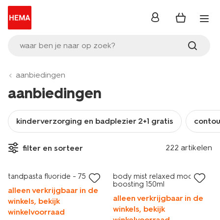
inloggen
waar ben je naar op zoek?
aanbiedingen
aanbiedingen
kinderverzorging en badplezier 2+1 gratis
contour
vegan
2 voor 1.99
222 artikelen
filter en sorteer
met je HEMA pas
sale
tandpasta fluoride - 75 ml
body mist relaxed mood
boosting 150ml
alleen verkrijgbaar in de
alleen verkrijgbaar in de
winkels, bekijk
winkels, bekijk
winkelvoorraad
winkelvoorraad