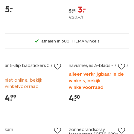
5
.
–
3
.
–
5
.
99
€
20
.
–
/l
afhalen in 500+ HEMA winkels
vegan
2+1 gratis
laag geprijsd
anti-slip badstickers 5 stuks
navulmesjes 3-blads - 4 stuks
alleen verkrijgbaar in de
niet online, bekijk
winkels, bekijk
winkelvoorraad
winkelvoorraad
4
.
4
.
99
50
vegan
2e halve prijs
laag geprijsd
met je HEMA pas
kam
zonnebrandspray