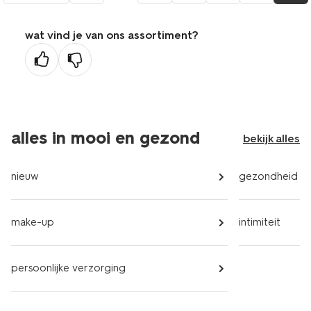
naar
de
wat vind je van ons assortiment?
vorige
pagina
alles in mooi en gezond
bekijk alles
nieuw
gezondheid
make-up
intimiteit
persoonlijke verzorging