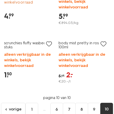
winkels, bekijk
winkelvoorraad
winkelvoorraad
4
.
5
.
99
99
€
894
.
03
/kg
vegan
laag geprijsd
sale
scrunchies fluffy wasbeer - 3
body mist pretty in rose
stuks
100ml
alleen verkrijgbaar in de
alleen verkrijgbaar in de
winkels, bekijk
winkels, bekijk
winkelvoorraad
winkelvoorraad
1
.
2
.
–
50
5
.
49
€
20
.
–
/l
pagina 10 van 10
vorige
...
10
1
6
7
8
9
ga