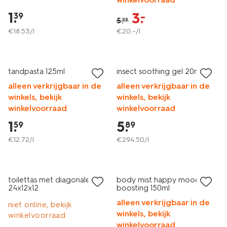
1
.
3
.
–
39
5
.
99
€
18
.
53
/l
€
20
.
–
/l
2 voor 1.99
2e halve prijs
met je HEMA pas
met je HEMA pas
tandpasta 125ml
insect soothing gel 20ml
alleen verkrijgbaar in de
alleen verkrijgbaar in de
winkels, bekijk
winkels, bekijk
winkelvoorraad
winkelvoorraad
1
.
5
.
59
89
€
12
.
72
/l
€
294
.
50
/l
vegan
laag geprijsd
sale
toilettas met diagonale rits
body mist happy mood
24x12x12
boosting 150ml
alleen verkrijgbaar in de
niet online, bekijk
winkels, bekijk
winkelvoorraad
winkelvoorraad