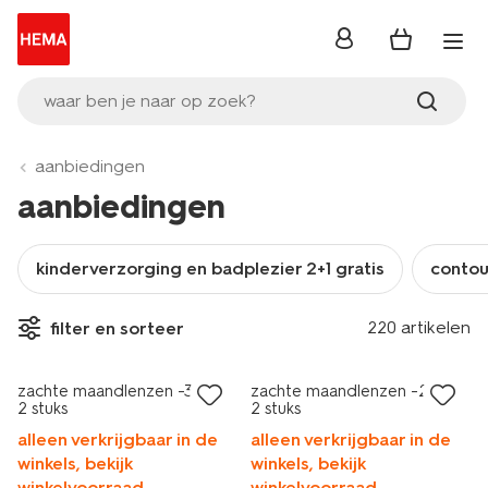
inloggen
waar ben je naar op zoek?
aanbiedingen
aanbiedingen
kinderverzorging en badplezier 2+1 gratis
contour
2 voor 9.99
2 voor 9.99
220 artikelen
filter en sorteer
met je HEMA pas
met je HEMA pas
zachte maandlenzen -3.25 -
zachte maandlenzen -2.25 -
2 stuks
2 stuks
alleen verkrijgbaar in de
alleen verkrijgbaar in de
winkels, bekijk
winkels, bekijk
winkelvoorraad
winkelvoorraad