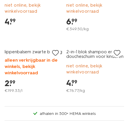
niet online, bekijk
niet online, bekijk
winkelvoorraad
winkelvoorraad
4
.
6
.
99
99
€
349
.
50
/kg
vegan
2 voor 3.99
2+1 gratis
lippenbalsem zwarte bes 15g
2-in-1 blok shampoo en
doucheschuim voor kinderen
alleen verkrijgbaar in de
65g
niet online, bekijk
winkels, bekijk
winkelvoorraad
winkelvoorraad
4
.
2
.
99
99
€
199
.
33
/l
€
76
.
77
/kg
afhalen in 500+ HEMA winkels
vegan
laag geprijsd
laag geprijsd