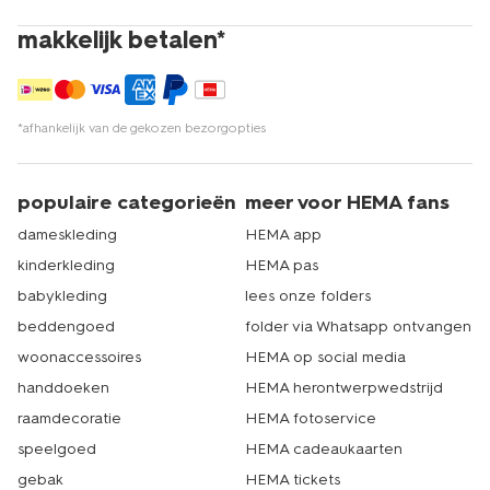
makkelijk betalen*
*afhankelijk van de gekozen bezorgopties
populaire categorieën
meer voor HEMA fans
dameskleding
HEMA app
kinderkleding
HEMA pas
babykleding
lees onze folders
beddengoed
folder via Whatsapp ontvangen
woonaccessoires
HEMA op social media
handdoeken
HEMA herontwerpwedstrijd
raamdecoratie
HEMA fotoservice
speelgoed
HEMA cadeaukaarten
gebak
HEMA tickets