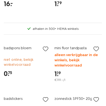
16
.
1
.
–
79
afhalen in 500+ HEMA winkels
2+1 gratis
laag geprijsd
met je HEMA pas
badspons bloem
mini fluor tandpasta
alleen verkrijgbaar in de
niet online, bekijk
winkels, bekijk
winkelvoorraad
winkelvoorraad
0
.
1
.
75
19
€
119
.
–
/l
2e halve prijs
2+1 gratis
met je HEMA pas
badstickers
zonnestick SPF50+ 20g