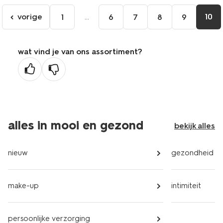
vorige
...
10
1
6
7
8
9
ga
naar
de
wat vind je van ons assortiment?
vorige
pagina
alles in mooi en gezond
bekijk alles
nieuw
gezondheid
make-up
intimiteit
persoonlijke verzorging