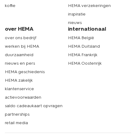
koffie
HEMA verzekeringen
inspiratie
nieuws
over HEMA
internationaal
over ons bedrijf
HEMA België
werken bij HEMA
HEMA Duitsland
duurzaamheid
HEMA Frankrijk
nieuws en pers
HEMA Oostenrijk
HEMA geschiedenis
HEMA zakelijk
klantenservice
actievoorwaarden
saldo cadeaukaart opvragen
partnerships
retail media