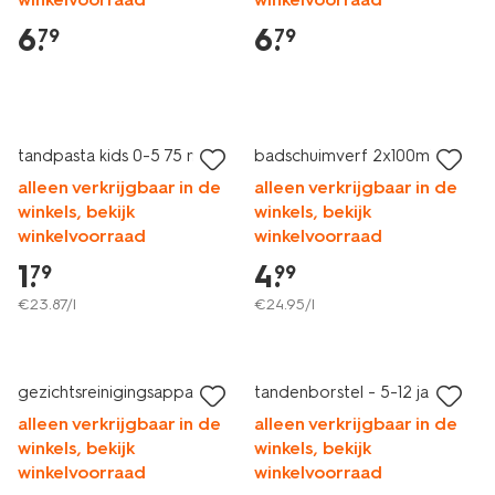
6
.
6
.
79
79
vegan
2 voor 1.99
met je HEMA pas
2+1 gratis
tandpasta kids 0-5 75 ml
badschuimverf 2x100ml
alleen verkrijgbaar in de
alleen verkrijgbaar in de
winkels, bekijk
winkels, bekijk
winkelvoorraad
winkelvoorraad
1
.
4
.
79
99
€
23
.
87
/l
€
24
.
95
/l
vegan
laag geprijsd
2+1 gratis
gezichtsreinigingsapparaat
tandenborstel - 5-12 jaar
alleen verkrijgbaar in de
alleen verkrijgbaar in de
winkels, bekijk
winkels, bekijk
winkelvoorraad
winkelvoorraad