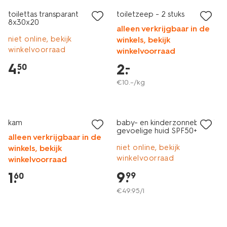
toilettas transparant
toiletzeep - 2 stuks
8x30x20
alleen verkrijgbaar in de
niet online, bekijk
winkels, bekijk
winkelvoorraad
winkelvoorraad
4
.
2
.
–
50
€
10
.
–
/kg
vegan
2e halve prijs
laag geprijsd
met je HEMA pas
kam
baby- en kinderzonnebrand
gevoelige huid SPF50+
alleen verkrijgbaar in de
200ml
niet online, bekijk
winkels, bekijk
winkelvoorraad
winkelvoorraad
9
.
1
.
99
60
€
49
.
95
/l
2 voor 9.99
2 voor 9.99
met je HEMA pas
met je HEMA pas