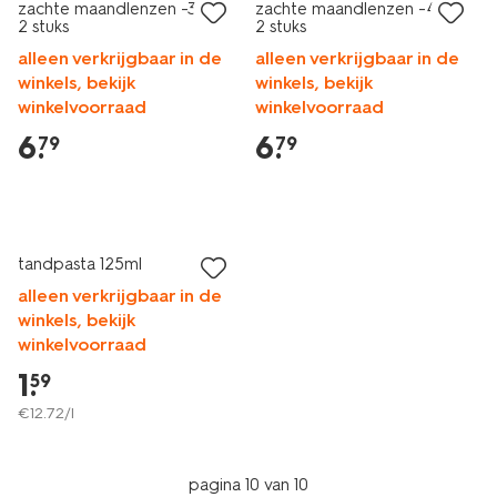
zachte maandlenzen -3.00 -
zachte maandlenzen -4.00 -
2 stuks
2 stuks
alleen verkrijgbaar in de
alleen verkrijgbaar in de
winkels, bekijk
winkels, bekijk
winkelvoorraad
winkelvoorraad
6
.
6
.
79
79
2 voor 1.99
met je HEMA pas
tandpasta 125ml
alleen verkrijgbaar in de
winkels, bekijk
winkelvoorraad
1
.
59
€
12
.
72
/l
pagina 10 van 10