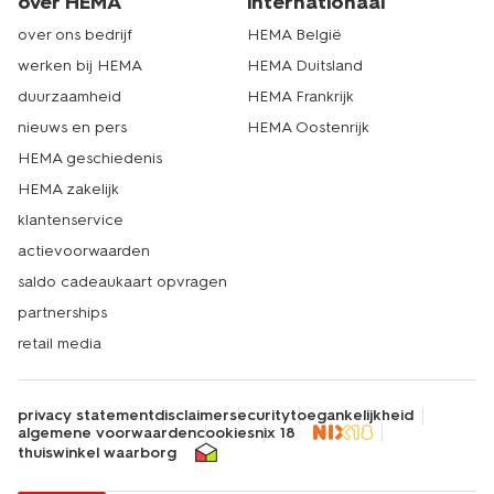
over HEMA
internationaal
over ons bedrijf
HEMA België
werken bij HEMA
HEMA Duitsland
duurzaamheid
HEMA Frankrijk
nieuws en pers
HEMA Oostenrijk
HEMA geschiedenis
HEMA zakelijk
klantenservice
actievoorwaarden
saldo cadeaukaart opvragen
partnerships
retail media
privacy statement
disclaimer
security
toegankelijkheid
algemene voorwaarden
cookies
nix 18
thuiswinkel waarborg