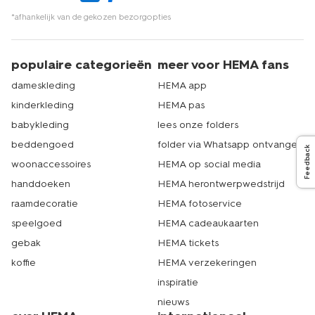
*afhankelijk van de gekozen bezorgopties
populaire categorieën
meer voor HEMA fans
dameskleding
HEMA app
kinderkleding
HEMA pas
babykleding
lees onze folders
beddengoed
folder via Whatsapp ontvangen
Feedback
woonaccessoires
HEMA op social media
handdoeken
HEMA herontwerpwedstrijd
raamdecoratie
HEMA fotoservice
speelgoed
HEMA cadeaukaarten
gebak
HEMA tickets
koffie
HEMA verzekeringen
inspiratie
nieuws