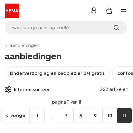
inloggen
waar ben je naar op zoek?
aanbiedingen
aanbiedingen
kinderverzorging en badplezier 2+1 gratis
contour
222 artikelen
filter en sorteer
pagina 11 van 11
vorige
...
11
1
7
8
9
10
ga
naar
de