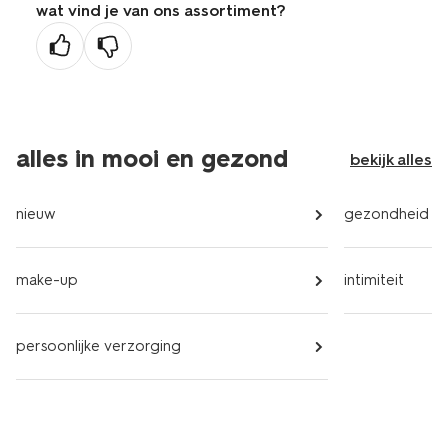
wat vind je van ons assortiment?
vorige
pagina
alles in mooi en gezond
bekijk alles
nieuw
gezondheid
make-up
intimiteit
persoonlijke verzorging