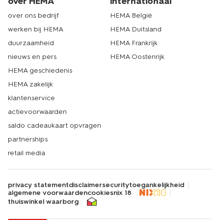
over HEMA
internationaal
over ons bedrijf
HEMA België
werken bij HEMA
HEMA Duitsland
duurzaamheid
HEMA Frankrijk
nieuws en pers
HEMA Oostenrijk
HEMA geschiedenis
HEMA zakelijk
klantenservice
actievoorwaarden
saldo cadeaukaart opvragen
partnerships
retail media
privacy statement
disclaimer
security
toegankelijkheid
algemene voorwaarden
cookies
nix 18
thuiswinkel waarborg