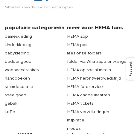
*afhankelijk van de gekozen bezorgopties
populaire categorieën
meer voor HEMA fans
dameskleding
HEMA app
kinderkleding
HEMA pas
babykleding
lees onze folders
beddengoed
folder via Whatsapp ontvangen
Feedback
woonaccessoires
HEMA op social media
handdoeken
HEMA herontwerpwedstrijd
raamdecoratie
HEMA fotoservice
speelgoed
HEMA cadeaukaarten
gebak
HEMA tickets
koffie
HEMA verzekeringen
inspiratie
nieuws