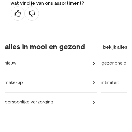
wat vind je van ons assortiment?
vorige
pagina
alles in mooi en gezond
bekijk alles
nieuw
gezondheid
make-up
intimiteit
persoonlijke verzorging