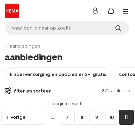
inloggen
waar ben je naar op zoek?
aanbiedingen
aanbiedingen
kinderverzorging en badplezier 2+1 gratis
contour
222 artikelen
filter en sorteer
pagina 11 van 11
vorige
...
11
1
7
8
9
10
ga
naar
de