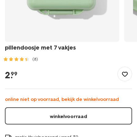
pillendoosje met 7 vakjes
(8)
/mooi-
gezond/gezondheid/ehbo-
2
.
99
zelfzorg/pillendoosje-
met-
7-
vakjes-
online niet op voorraad, bekijk de winkelvoorraad
11854122.html
winkelvoorraad