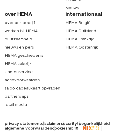
nieuws
over HEMA
internationaal
over ons bedrijf
HEMA België
werken bij HEMA
HEMA Duitsland
duurzaamheid
HEMA Frankrijk
nieuws en pers
HEMA Oostenrijk
HEMA geschiedenis
HEMA zakelijk
klantenservice
actievoorwaarden
saldo cadeaukaart opvragen
partnerships
retail media
privacy statement
disclaimer
security
toegankelijkheid
algemene voorwaarden
cookies
nix 18