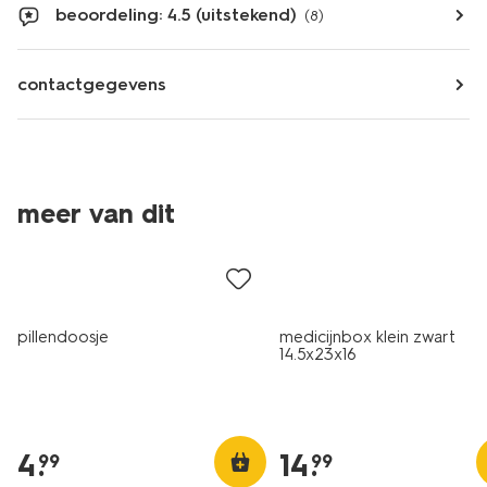
beoordeling: 4.5 (uitstekend)
(8)
contactgegevens
meer van dit
pillendoosje
medicijnbox klein zwart
14.5x23x16
4
.
14
.
99
99