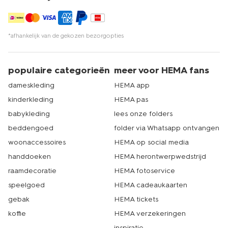
*afhankelijk van de gekozen bezorgopties
populaire categorieën
meer voor HEMA fans
dameskleding
HEMA app
kinderkleding
HEMA pas
babykleding
lees onze folders
beddengoed
folder via Whatsapp ontvangen
woonaccessoires
HEMA op social media
handdoeken
HEMA herontwerpwedstrijd
raamdecoratie
HEMA fotoservice
speelgoed
HEMA cadeaukaarten
gebak
HEMA tickets
koffie
HEMA verzekeringen
inspiratie