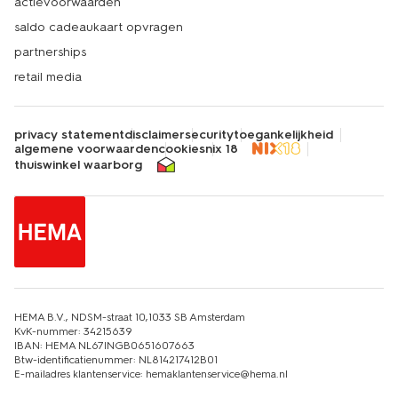
actievoorwaarden
saldo cadeaukaart opvragen
partnerships
retail media
privacy statement
disclaimer
security
toegankelijkheid
algemene voorwaarden
cookies
nix 18
thuiswinkel waarborg
HEMA B.V., NDSM-straat 10,1033 SB Amsterdam
KvK-nummer: 34215639
IBAN: HEMA NL67INGB0651607663
Btw-identificatienummer: NL814217412B01
E-mailadres klantenservice: hemaklantenservice@hema.nl