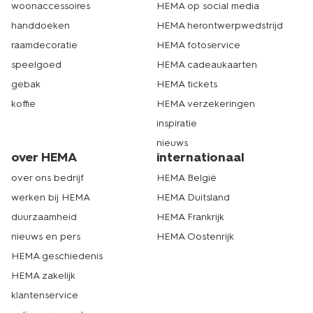
woonaccessoires
HEMA op social media
handdoeken
HEMA herontwerpwedstrijd
raamdecoratie
HEMA fotoservice
speelgoed
HEMA cadeaukaarten
gebak
HEMA tickets
koffie
HEMA verzekeringen
inspiratie
nieuws
over HEMA
internationaal
over ons bedrijf
HEMA België
werken bij HEMA
HEMA Duitsland
duurzaamheid
HEMA Frankrijk
nieuws en pers
HEMA Oostenrijk
HEMA geschiedenis
HEMA zakelijk
klantenservice