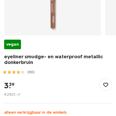
vegan
eyeliner smudge- en waterproof metallic
donkerbruin
(110)
/mooi-
gezond/make-
3
.
39
up/eyeliner/eyeliner-
smudge-
€
2825
.
–
/l
-
en-
waterproof-
alleen verkrijgbaar in de winkels
metallic-