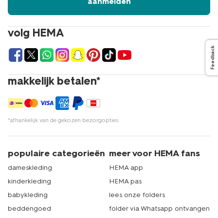
aanmelden
volg HEMA
Feedback
makkelijk betalen*
*afhankelijk van de gekozen bezorgopties
populaire categorieën
meer voor HEMA fans
dameskleding
HEMA app
kinderkleding
HEMA pas
babykleding
lees onze folders
beddengoed
folder via Whatsapp ontvangen