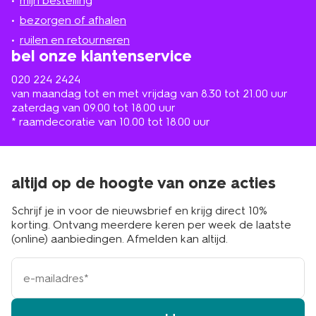
mijn bestelling
in
de
bezorgen of afhalen
buurt
ruilen en retourneren
bel onze klantenservice
020 224 2424
van maandag tot en met vrijdag van 8.30 tot 21.00 uur
zaterdag van 09.00 tot 18.00 uur
* raamdecoratie van 10.00 tot 18.00 uur
altijd op de hoogte van onze acties
Schrijf je in voor de nieuwsbrief en krijg direct 10%
korting. Ontvang meerdere keren per week de laatste
(online) aanbiedingen. Afmelden kan altijd.
e-
mailadres