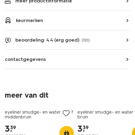
meer productinformatie
keurmerken
beoordeling: 4.4 (erg goed)
(110)
contactgegevens
meer van dit
vegan
vegan
eyeliner smudge- en waterproof
eyeliner smudge- en water
middenbruin
bruin
3
.
3
.
39
39