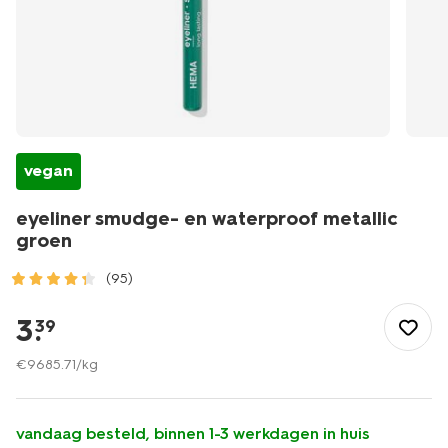
vegan
eyeliner smudge- en waterproof metallic
groen
(95)
/mooi-
gezond/make-
3
.
39
up/eyeliner/eyeliner-
smudge-
€
9685
.
71
/kg
-
en-
waterproof-
vandaag besteld, binnen 1-3 werkdagen in huis
metallic-