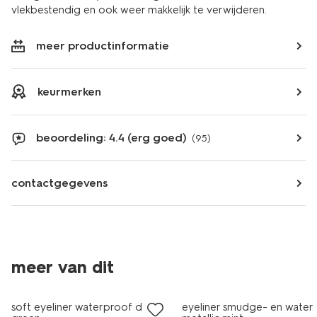
vlekbestendig en ook weer makkelijk te verwijderen.
meer productinformatie
keurmerken
beoordeling: 4.4 (erg goed)
(95)
contactgegevens
meer van dit
vegan
vegan
soft eyeliner waterproof dark
eyeliner smudge- en water