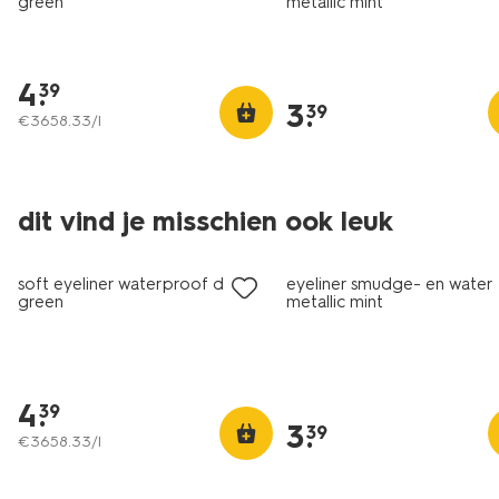
green
metallic mint
4
.
39
3
.
39
€
3658
.
33
/l
dit vind je misschien ook leuk
vegan
vegan
soft eyeliner waterproof dark
eyeliner smudge- en water
green
metallic mint
4
.
39
3
.
39
€
3658
.
33
/l