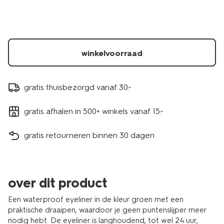
groen-
11210198.html
winkelvoorraad
gratis thuisbezorgd vanaf 30.-
gratis afhalen in 500+ winkels vanaf 15.-
gratis retourneren binnen 30 dagen
over dit product
Een waterproof eyeliner in de kleur groen met een
praktische draaipen, waardoor je geen puntenslijper meer
nodig hebt. De eyeliner is langhoudend, tot wel 24 uur,