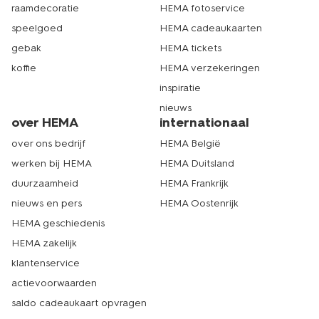
raamdecoratie
HEMA fotoservice
speelgoed
HEMA cadeaukaarten
gebak
HEMA tickets
koffie
HEMA verzekeringen
inspiratie
nieuws
over HEMA
internationaal
over ons bedrijf
HEMA België
werken bij HEMA
HEMA Duitsland
duurzaamheid
HEMA Frankrijk
nieuws en pers
HEMA Oostenrijk
HEMA geschiedenis
HEMA zakelijk
klantenservice
actievoorwaarden
saldo cadeaukaart opvragen