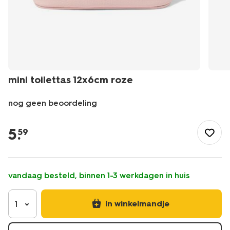
mini toilettas 12x6cm roze
nog geen beoordeling
/mooi-
gezond/make-
5
.
59
up/make-
up-
accessoires/tassen/mini-
toilettas-
vandaag besteld, binnen 1-3 werkdagen in huis
12x6cm-
roze-
11890761.html
in winkelmandje
1