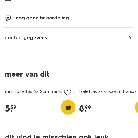
nog geen beoordeling
contactgegevens
meer van dit
mini toilettas 6x12cm transparant
toilettas 24x15x8cm transpa
5
.
8
.
59
99
dit vind je misschien ook leuk