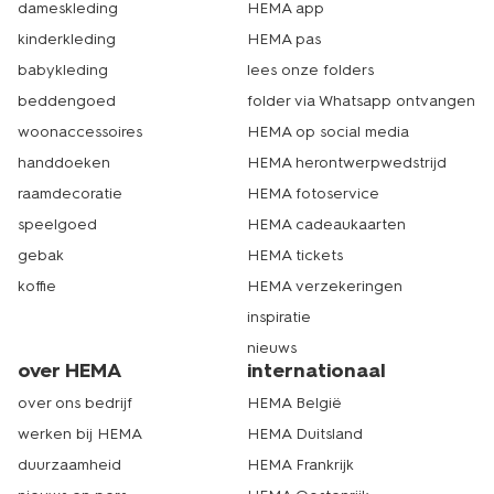
dameskleding
HEMA app
kinderkleding
HEMA pas
babykleding
lees onze folders
beddengoed
folder via Whatsapp ontvangen
woonaccessoires
HEMA op social media
handdoeken
HEMA herontwerpwedstrijd
raamdecoratie
HEMA fotoservice
speelgoed
HEMA cadeaukaarten
gebak
HEMA tickets
koffie
HEMA verzekeringen
inspiratie
nieuws
over HEMA
internationaal
over ons bedrijf
HEMA België
werken bij HEMA
HEMA Duitsland
duurzaamheid
HEMA Frankrijk