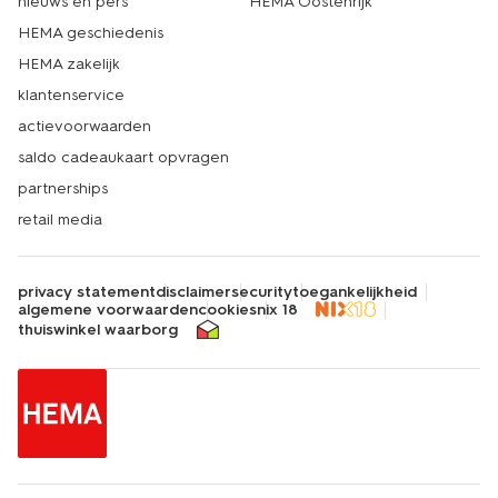
nieuws en pers
HEMA Oostenrijk
HEMA geschiedenis
HEMA zakelijk
klantenservice
actievoorwaarden
saldo cadeaukaart opvragen
partnerships
retail media
privacy statement
disclaimer
security
toegankelijkheid
algemene voorwaarden
cookies
nix 18
thuiswinkel waarborg