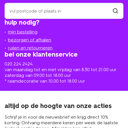
zoek
een
winkel
vind
hulp nodig?
winkel
bij
jou
mijn bestelling
in
de
bezorgen of afhalen
buurt
ruilen en retourneren
bel onze klantenservice
020 224 2424
van maandag tot en met vrijdag van 8.30 tot 21.00 uur
zaterdag van 09.00 tot 18.00 uur
* raamdecoratie van 10.00 tot 18.00 uur
altijd op de hoogte van onze acties
Schrijf je in voor de nieuwsbrief en krijg direct 10%
korting. Ontvang meerdere keren per week de laatste