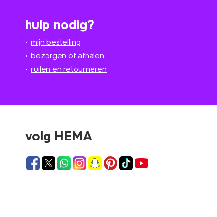
hulp nodig?
mijn bestelling
bezorgen of afhalen
ruilen en retourneren
volg HEMA