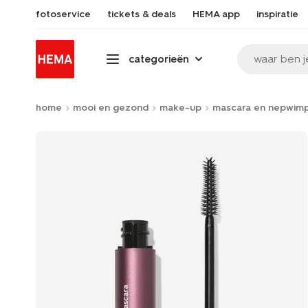
fotoservice
tickets & deals
HEMA app
inspiratie
waar ben j
categorieën
home
mooi en gezond
make-up
mascara en nepwim