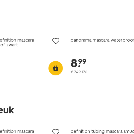
vegan
efinition mascara
panorama mascara waterproof
of zwart
8
.
99
€
749
.
17
/l
leuk
vegan
efinition mascara
definition tubing mascara sm