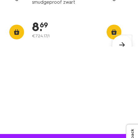
smudgeproof zwart
8
.
69
€
724
.
17
/l