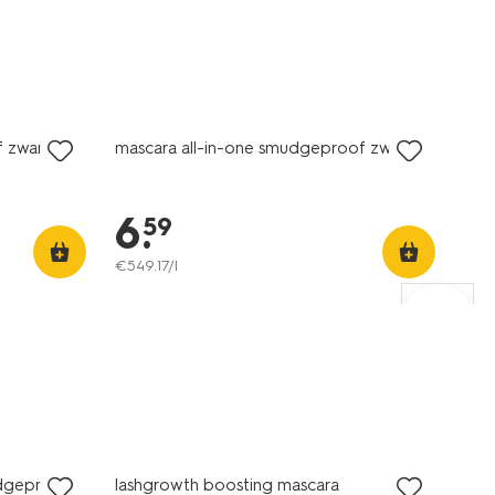
vegan
 zwart
mascara all-in-one smudgeproof zwart
6
.
59
€
549
.
17
/l
vegan
udgeproof
lashgrowth boosting mascara