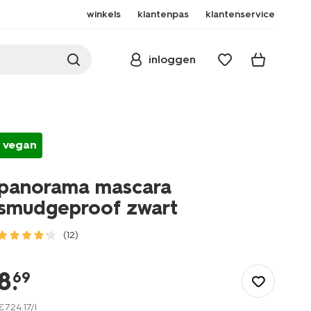
winkels
klantenpas
klantenservice
inloggen
vegan
panorama mascara
smudgeproof zwart
(12)
/mooi-
gezond/make-
8
.
69
up/mascara-
nepwimpers/mascara/panorama-
€
724
.
17
/l