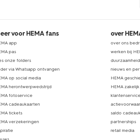
eer voor HEMA fans
over HEM
EMA app
over ons bedri
EMA pas
werken bij H
es onze folders
duurzaamhei
lder via Whatsapp ontvangen
nieuws en per
MA op social media
HEMA geschie
MA herontwerpwedstrijd
HEMA zakelijk
MA fotoservice
klantenservic
MA cadeaukaarten
actievoorwaa
MA tickets
saldo cadeau
MA verzekeringen
partnerships
spiratie
retail media
euws