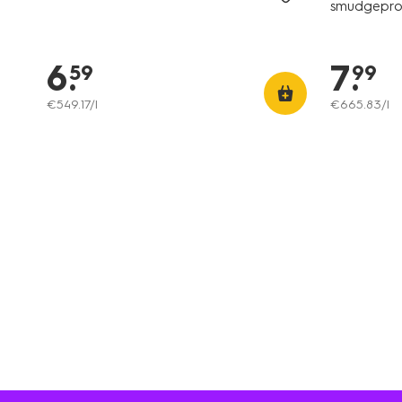
smudgepro
6
.
7
.
59
99
€
549
.
17
/l
€
665
.
83
/l