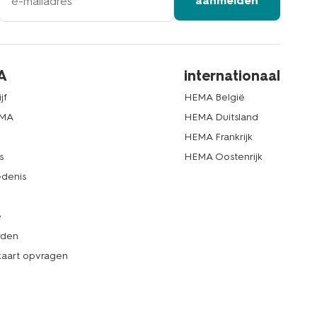
aanmelden
mailadres
A
internationaal
jf
HEMA België
EMA
HEMA Duitsland
d
HEMA Frankrijk
s
HEMA Oostenrijk
denis
e
rden
kaart opvragen