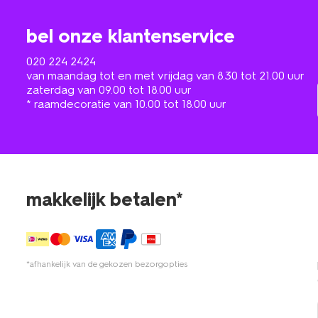
bel onze klantenservice
020 224 2424
van maandag tot en met vrijdag van 8.30 tot 21.00 uur
zaterdag van 09.00 tot 18.00 uur
* raamdecoratie van 10.00 tot 18.00 uur
makkelijk betalen*
*afhankelijk van de gekozen bezorgopties