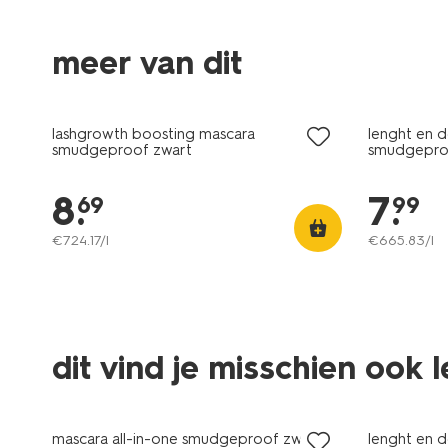
meer van dit
vegan
vegan
lashgrowth boosting mascara
lenght en d
smudgeproof zwart
smudgepro
8
.
7
.
69
99
€
724
.
17
/l
€
665
.
83
/l
dit vind je misschien ook 
vegan
vegan
mascara all-in-one smudgeproof zwart
lenght en d