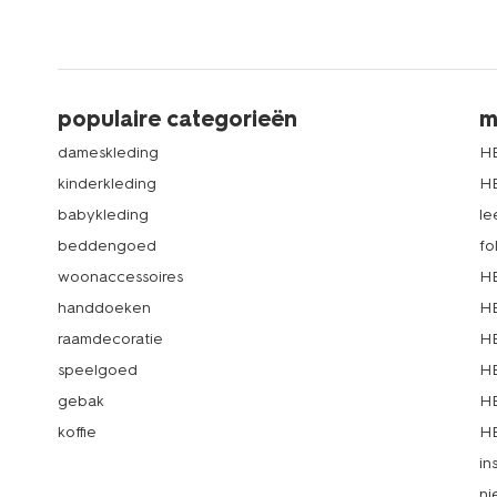
populaire categorieën
m
dameskleding
H
kinderkleding
H
babykleding
le
beddengoed
fo
woonaccessoires
HE
handdoeken
HE
raamdecoratie
HE
speelgoed
HE
gebak
HE
koffie
HE
in
ni