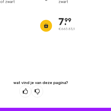
of zwart
zwart
7
.
99
€
665
.
83
/l
wat vind je van deze pagina?