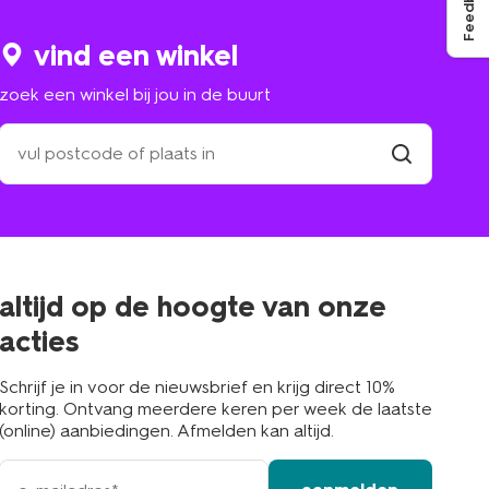
Feedback
vind een winkel
zoek een winkel bij jou in de buurt
zoek
een
winkel
vind
winkel
bij
jou
in
de
buurt
altijd op de hoogte van onze
acties
Schrijf je in voor de nieuwsbrief en krijg direct 10%
korting. Ontvang meerdere keren per week de laatste
(online) aanbiedingen. Afmelden kan altijd.
e-