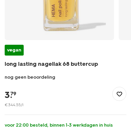
vegan
long lasting nagellak 68 buttercup
nog geen beoordeling
/mooi-
gezond/make-
3
.
79
up/nagellak/long-
lasting-
€
344
.
55
/l
nagellak/long-
lasting-
nagellak-
voor 22:00 besteld, binnen 1-3 werkdagen in huis
68-