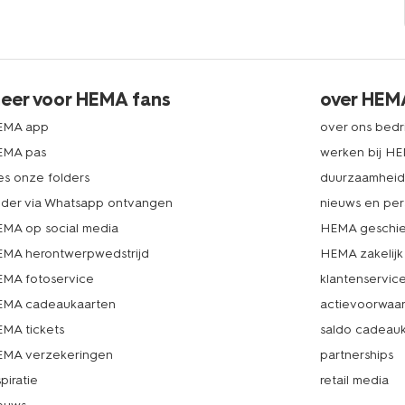
eer voor HEMA fans
over HEM
EMA app
over ons bedri
EMA pas
werken bij H
es onze folders
duurzaamhei
lder via Whatsapp ontvangen
nieuws en per
MA op social media
HEMA geschie
MA herontwerpwedstrijd
HEMA zakelijk
MA fotoservice
klantenservic
MA cadeaukaarten
actievoorwaa
MA tickets
saldo cadeau
MA verzekeringen
partnerships
spiratie
retail media