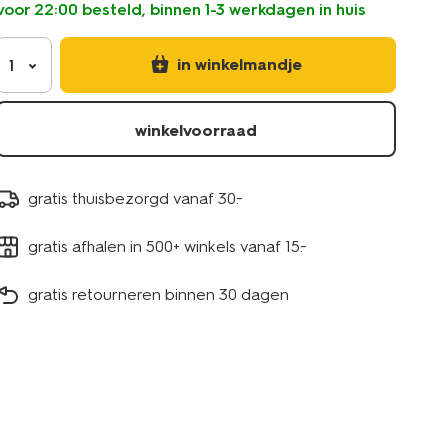
voor 22:00 besteld, binnen 1-3 werkdagen in huis
-
-16-
stuks-
in winkelmandje
1
11249077.html
winkelvoorraad
gratis thuisbezorgd vanaf 30.-
gratis afhalen in 500+ winkels vanaf 15.-
gratis retourneren binnen 30 dagen