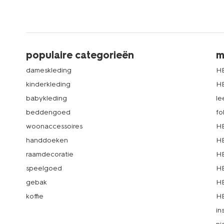
populaire categorieën
m
dameskleding
H
kinderkleding
H
babykleding
le
beddengoed
fo
woonaccessoires
HE
handdoeken
HE
raamdecoratie
HE
speelgoed
HE
gebak
HE
koffie
HE
in