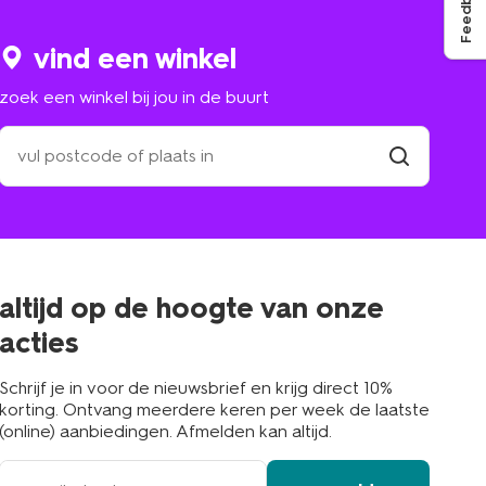
Feedback
vind een winkel
zoek een winkel bij jou in de buurt
zoek
een
winkel
vind
winkel
bij
jou
in
de
buurt
altijd op de hoogte van onze
acties
Schrijf je in voor de nieuwsbrief en krijg direct 10%
korting. Ontvang meerdere keren per week de laatste
(online) aanbiedingen. Afmelden kan altijd.
e-