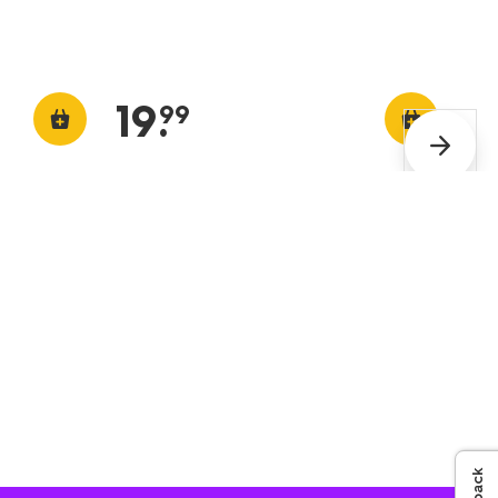
19
.
99