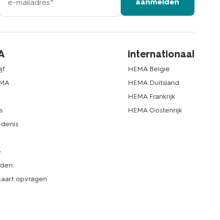
aanmelden
mailadres
A
internationaal
jf
HEMA België
EMA
HEMA Duitsland
d
HEMA Frankrijk
s
HEMA Oostenrijk
denis
e
rden
kaart opvragen