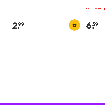
online nog
2
.
6
.
99
59