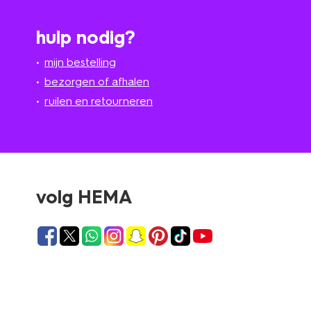
hulp nodig?
mijn bestelling
bezorgen of afhalen
ruilen en retourneren
volg HEMA