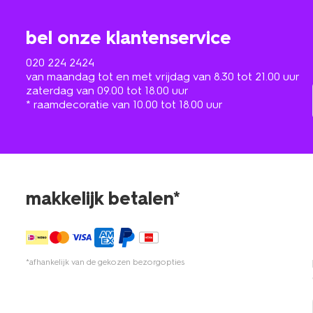
bel onze klantenservice
020 224 2424
van maandag tot en met vrijdag van 8.30 tot 21.00 uur
zaterdag van 09.00 tot 18.00 uur
* raamdecoratie van 10.00 tot 18.00 uur
makkelijk betalen*
*afhankelijk van de gekozen bezorgopties