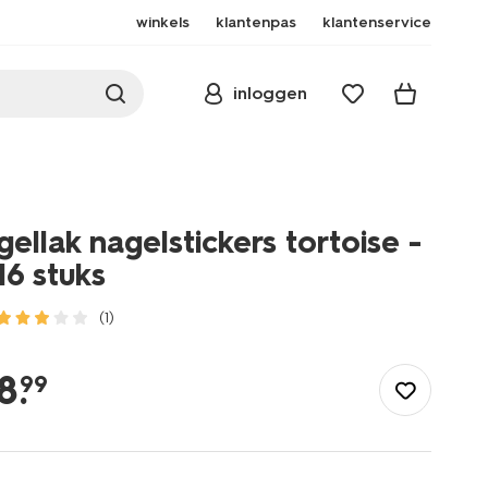
winkels
klantenpas
klantenservice
inloggen
gellak nagelstickers tortoise -
16 stuks
(1)
/mooi-
gezond/make-
8
.
99
up/nagellak/special-
effects-
nagellak/gellak-
nagelstickers-
tortoise-