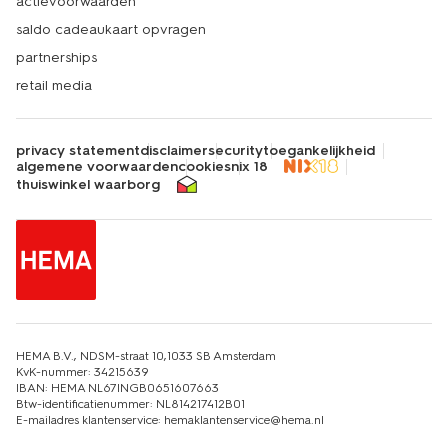
actievoorwaarden
saldo cadeaukaart opvragen
partnerships
retail media
privacy statement
disclaimer
security
toegankelijkheid
algemene voorwaarden
cookies
nix 18
thuiswinkel waarborg
HEMA B.V., NDSM-straat 10,1033 SB Amsterdam
KvK-nummer: 34215639
IBAN: HEMA NL67INGB0651607663
Btw-identificatienummer: NL814217412B01
E-mailadres klantenservice: hemaklantenservice@hema.nl