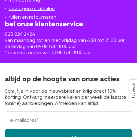
in
de
bezorgen of afhalen
buurt
ruilen en retourneren
bel onze klantenservice
020 224 2424
van maandag tot en met vrijdag van 8.30 tot 21.00 uur
zaterdag van 09.00 tot 18.00 uur
* raamdecoratie van 10.00 tot 18.00 uur
altijd op de hoogte van onze acties
Feedback
Schrijf je in voor de nieuwsbrief en krijg direct 10%
korting. Ontvang meerdere keren per week de laatste
(online) aanbiedingen. Afmelden kan altijd.
e-
mailadres