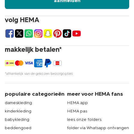
aanmelden
volg HEMA
makkelijk betalen*
*afhankelijk van de gekozen bezorgopties
populaire categorieën
meer voor HEMA fans
dameskleding
HEMA app
kinderkleding
HEMA pas
babykleding
lees onze folders
beddengoed
folder via Whatsapp ontvangen