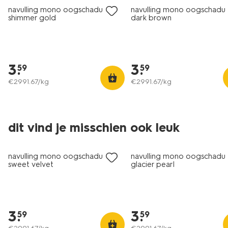
navulling mono oogschaduw 24
navulling mono oogschadu
shimmer gold
dark brown
3
.
3
.
59
59
€
2991
.
67
/kg
€
2991
.
67
/kg
dit vind je misschien ook leuk
vegan
vegan
navulling mono oogschaduw 30
navulling mono oogschadu
sweet velvet
glacier pearl
3
.
3
.
59
59