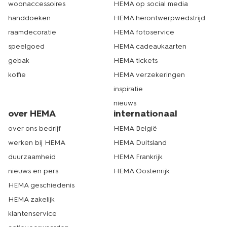
woonaccessoires
HEMA op social media
handdoeken
HEMA herontwerpwedstrijd
raamdecoratie
HEMA fotoservice
speelgoed
HEMA cadeaukaarten
gebak
HEMA tickets
koffie
HEMA verzekeringen
inspiratie
nieuws
over HEMA
internationaal
over ons bedrijf
HEMA België
werken bij HEMA
HEMA Duitsland
duurzaamheid
HEMA Frankrijk
nieuws en pers
HEMA Oostenrijk
HEMA geschiedenis
HEMA zakelijk
klantenservice