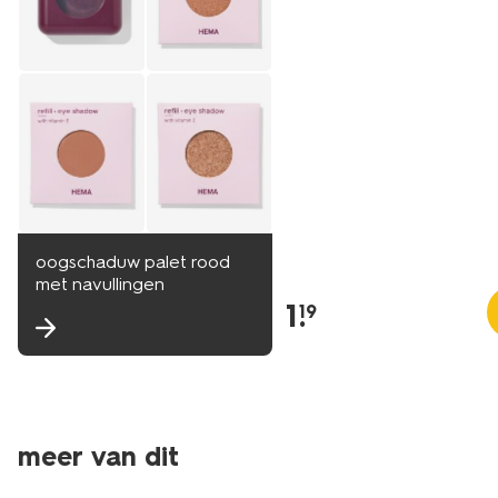
oogschaduw palet rood
met navullingen
1
.
19
meer van dit
vegan