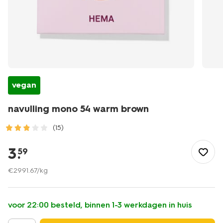
vegan
navulling mono 54 warm brown
(15)
/mooi-
gezond/make-
3
.
59
up/oogschaduw/navulling-
palette/navulling-
€
2991
.
67
/kg
mono-
54-
warm-
voor 22:00 besteld, binnen 1-3 werkdagen in huis
brown-
11210554.html