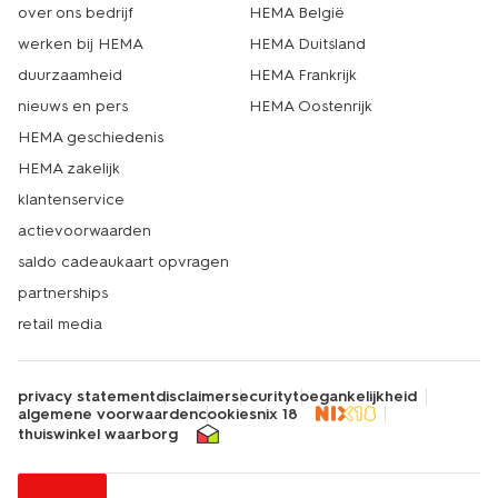
over ons bedrijf
HEMA België
werken bij HEMA
HEMA Duitsland
duurzaamheid
HEMA Frankrijk
nieuws en pers
HEMA Oostenrijk
HEMA geschiedenis
HEMA zakelijk
klantenservice
actievoorwaarden
saldo cadeaukaart opvragen
partnerships
retail media
privacy statement
disclaimer
security
toegankelijkheid
algemene voorwaarden
cookies
nix 18
thuiswinkel waarborg