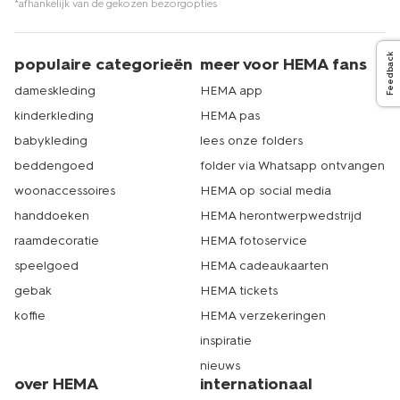
*afhankelijk van de gekozen bezorgopties
Feedback
populaire categorieën
meer voor HEMA fans
dameskleding
HEMA app
kinderkleding
HEMA pas
babykleding
lees onze folders
beddengoed
folder via Whatsapp ontvangen
woonaccessoires
HEMA op social media
handdoeken
HEMA herontwerpwedstrijd
raamdecoratie
HEMA fotoservice
speelgoed
HEMA cadeaukaarten
gebak
HEMA tickets
koffie
HEMA verzekeringen
inspiratie
nieuws
over HEMA
internationaal