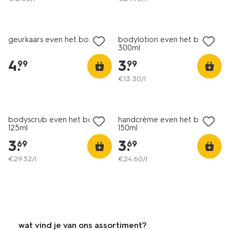
vegan
vegan
geurkaars even het bos in
bodylotion even het bos in
300ml
4
.
3
.
99
99
€
13
.
30
/l
vegan
vegan
bodyscrub even het bos in
handcrème even het bos in
125ml
150ml
3
.
3
.
69
69
€
29
.
52
/l
€
24
.
60
/l
wat vind je van ons assortiment?