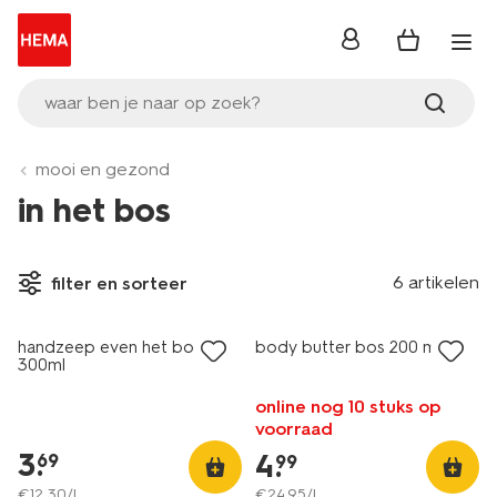
inloggen
waar ben je naar op zoek?
mooi en gezond
in het bos
6 artikelen
filter en sorteer
vegan
vegan
handzeep even het bos in
body butter bos 200 ml
300ml
online nog 10 stuks op
voorraad
3
.
4
.
69
99
€
12
.
30
/l
€
24
.
95
/l