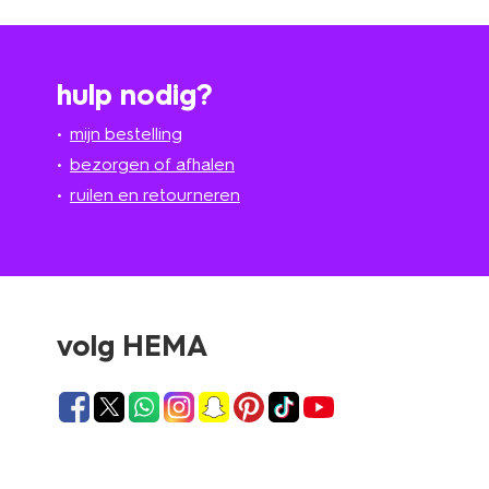
hulp nodig?
mijn bestelling
bezorgen of afhalen
ruilen en retourneren
volg HEMA