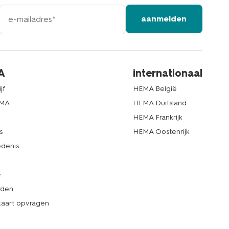
e-
aanmelden
mailadres
A
internationaal
jf
HEMA België
EMA
HEMA Duitsland
d
HEMA Frankrijk
s
HEMA Oostenrijk
denis
e
rden
kaart opvragen