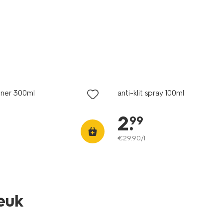
2+1 gratis
met je HEMA pas
oner 300ml
anti-klit spray 100ml
2
.
99
€
29
.
90
/l
leuk