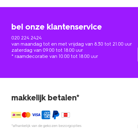
bel onze klantenservice
020 224 2424
van maandag tot en met vrijdag van 8.30 tot 21.00 uur
zaterdag van 09.00 tot 18.00 uur
* raamdecoratie van 10.00 tot 18.00 uur
makkelijk betalen*
*afhankelijk van de gekozen bezorgopties