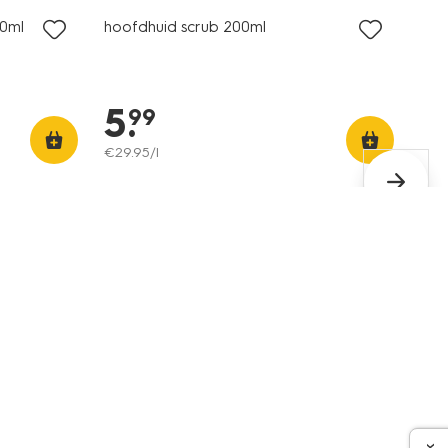
00ml
hoofdhuid scrub 200ml
5
.
99
€
29
.
95
/l