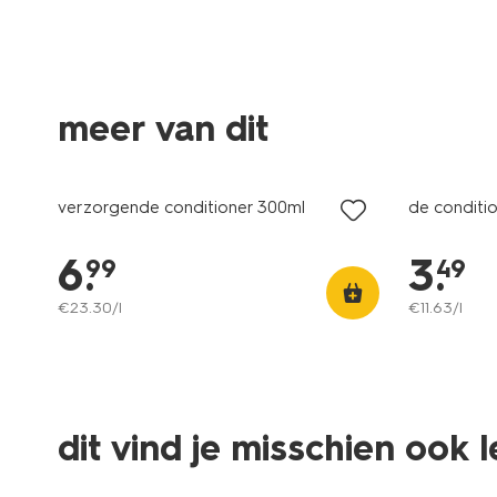
meer van dit
vegan
verzorgende conditioner 300ml
de conditi
6
.
3
.
99
49
€
23
.
30
/l
€
11
.
63
/l
dit vind je misschien ook 