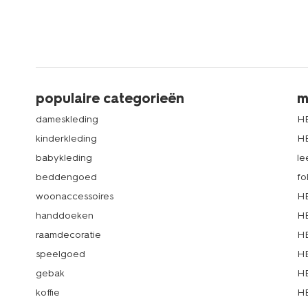
populaire categorieën
m
dameskleding
H
kinderkleding
H
babykleding
le
beddengoed
fo
woonaccessoires
HE
handdoeken
HE
raamdecoratie
HE
speelgoed
HE
gebak
HE
koffie
HE