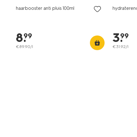
haarbooster anti pluis 100ml
hydrateren
8
.
3
.
99
99
€
89
.
90
/l
€
31
.
92
/l