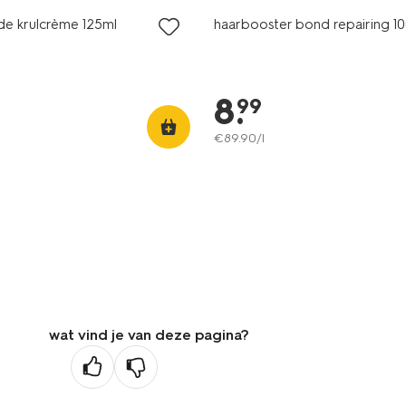
de krulcrème 125ml
haarbooster bond repairing 1
8
.
99
€
89
.
90
/l
wat vind je van deze pagina?