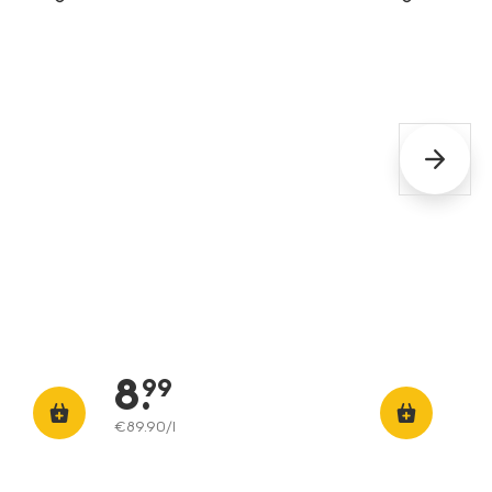
8
.
99
€
89
.
90
/l