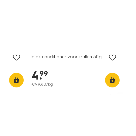
vegan
blok conditioner voor krullen 50g
4
.
99
€
99
.
80
/kg