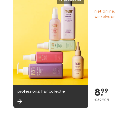
niet online,
winkelvoo
8
.
99
professional hair collectie
€
89
.
90
/l