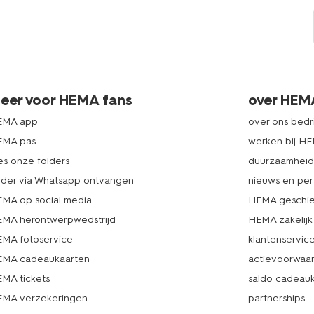
eer voor HEMA fans
over HEM
EMA app
over ons bedri
EMA pas
werken bij H
es onze folders
duurzaamhei
lder via Whatsapp ontvangen
nieuws en per
MA op social media
HEMA geschie
MA herontwerpwedstrijd
HEMA zakelijk
MA fotoservice
klantenservic
MA cadeaukaarten
actievoorwaa
MA tickets
saldo cadeau
MA verzekeringen
partnerships