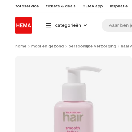
fotoservice
tickets & deals
HEMA app
inspiratie
waar ben j
categorieën
home
mooi en gezond
persoonlijke verzorging
haarv