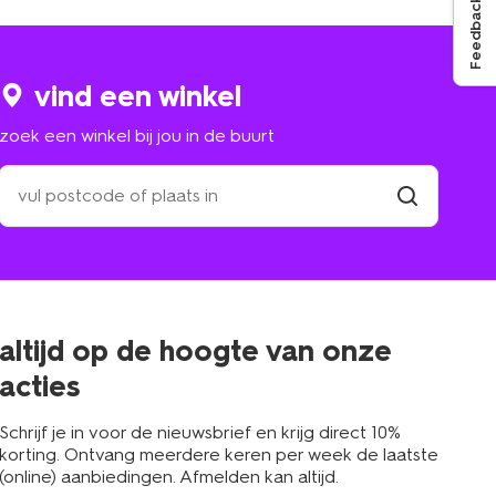
Feedback
vind een winkel
zoek een winkel bij jou in de buurt
zoek
een
winkel
vind
winkel
bij
jou
in
de
buurt
altijd op de hoogte van onze
acties
Schrijf je in voor de nieuwsbrief en krijg direct 10%
korting. Ontvang meerdere keren per week de laatste
(online) aanbiedingen. Afmelden kan altijd.