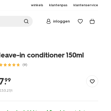
winkels
klantenpas
klantenservice
inloggen
leave-in conditioner 150ml
(9)
/mooi-
gezond/persoonlijke-
7
.
99
verzorging/haarverzorging/conditioner/leave-
in-
€
53
.
27
/l
conditioner-
150ml-
11008110.html