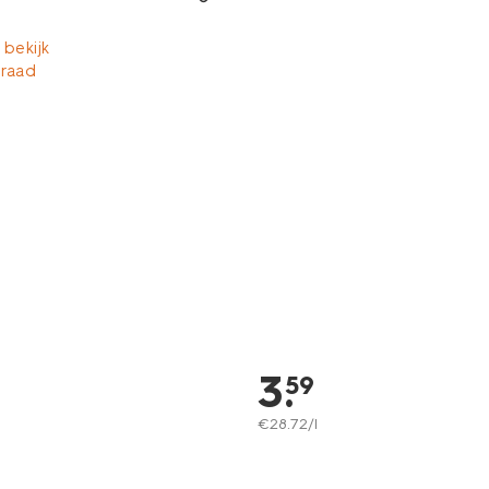
 bekijk
rraad
3
.
59
€
28
.
72
/l