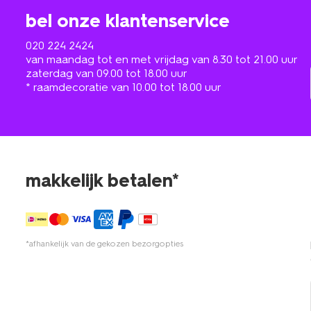
bel onze klantenservice
020 224 2424
van maandag tot en met vrijdag van 8.30 tot 21.00 uur
zaterdag van 09.00 tot 18.00 uur
* raamdecoratie van 10.00 tot 18.00 uur
makkelijk betalen*
*afhankelijk van de gekozen bezorgopties