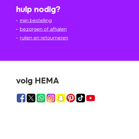
hulp nodig?
mijn bestelling
bezorgen of afhalen
ruilen en retourneren
volg HEMA