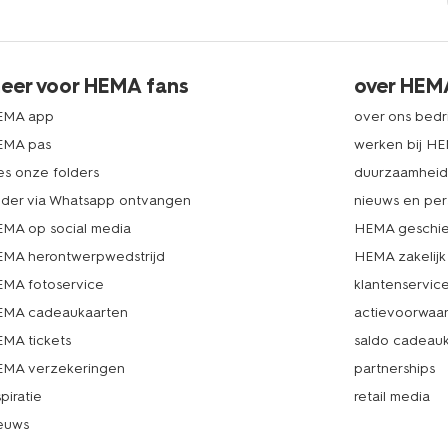
eer voor HEMA fans
over HEM
EMA app
over ons bedri
EMA pas
werken bij H
es onze folders
duurzaamhei
lder via Whatsapp ontvangen
nieuws en per
MA op social media
HEMA geschie
MA herontwerpwedstrijd
HEMA zakelijk
MA fotoservice
klantenservic
MA cadeaukaarten
actievoorwaa
MA tickets
saldo cadeau
MA verzekeringen
partnerships
spiratie
retail media
euws