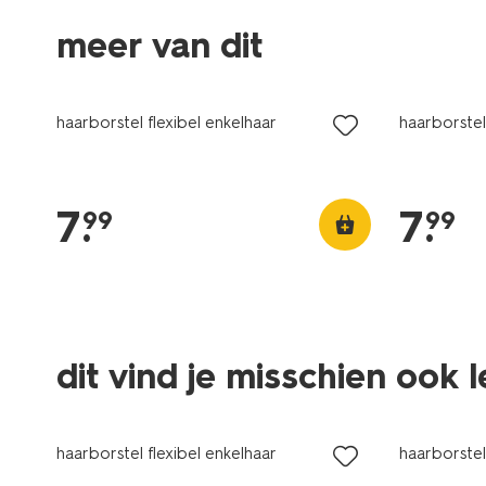
meer van dit
vegan
vegan
haarborstel flexibel enkelhaar
haarborstel
7
.
7
.
99
99
dit vind je misschien ook 
vegan
vegan
haarborstel flexibel enkelhaar
haarborstel