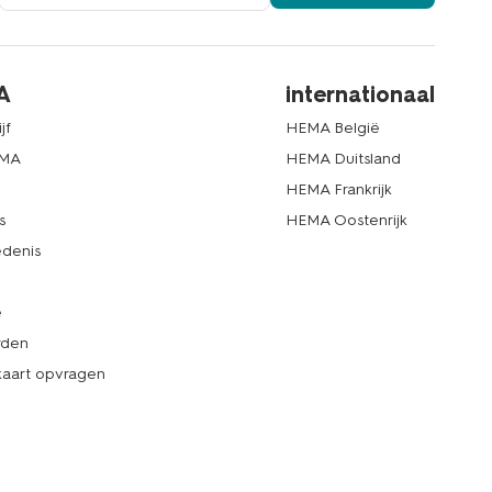
A
internationaal
jf
HEMA België
EMA
HEMA Duitsland
d
HEMA Frankrijk
s
HEMA Oostenrijk
denis
e
rden
kaart opvragen