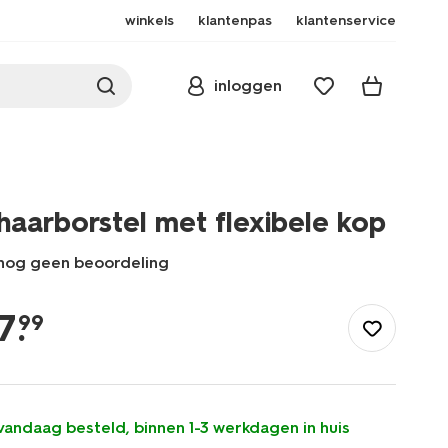
winkels
klantenpas
klantenservice
inloggen
haarborstel met flexibele kop
nog geen beoordeling
/mooi-
gezond/persoonlijke-
7
.
99
verzorging/haarverzorging/haaraccessoires/borstel/haarborstel
met-
flexibele-
kop-
11800414.html
vandaag besteld, binnen 1-3 werkdagen in huis