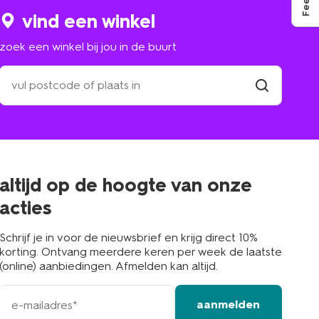
vind een winkel
zoek een winkel bij jou in de buurt
zoek
een
winkel
vind
winkel
bij
jou
in
de
buurt
altijd op de hoogte van onze
acties
Schrijf je in voor de nieuwsbrief en krijg direct 10%
korting. Ontvang meerdere keren per week de laatste
(online) aanbiedingen. Afmelden kan altijd.
e-
aanmelden
mailadres