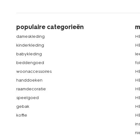
populaire categorieën
m
dameskleding
H
kinderkleding
H
babykleding
le
beddengoed
fo
woonaccessoires
HE
handdoeken
HE
raamdecoratie
HE
speelgoed
HE
gebak
HE
koffie
HE
in
ni