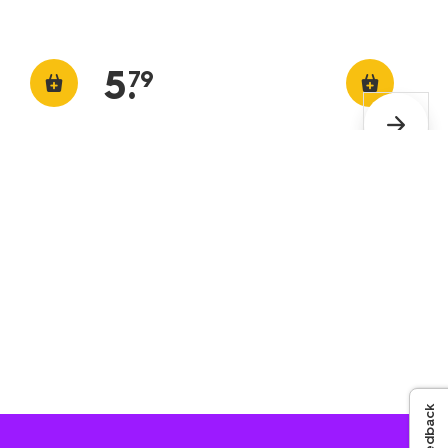
5
.
79
Feedback