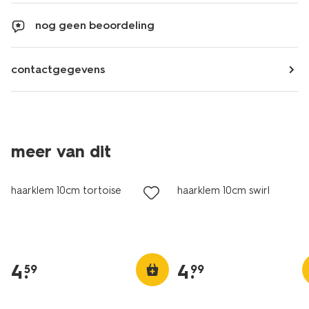
nog geen beoordeling
contactgegevens
meer van dit
haarklem 10cm tortoise
haarklem 10cm swirl
4
.
4
.
59
99