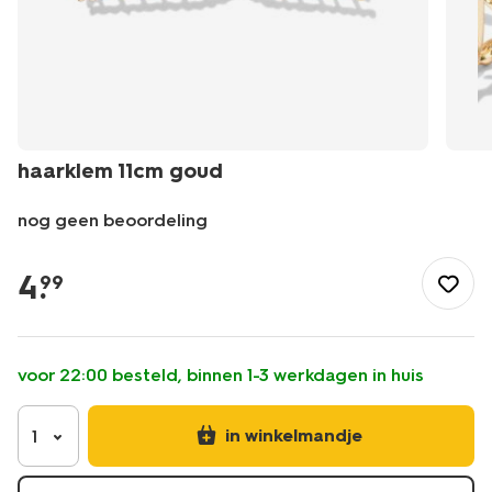
haarklem 11cm goud
nog geen beoordeling
/mooi-
gezond/persoonlijke-
4
.
99
verzorging/haarverzorging/haaraccessoires/klemmen/haarkl
11cm-
goud-
11800222.html
voor 22:00 besteld, binnen 1-3 werkdagen in huis
in winkelmandje
1