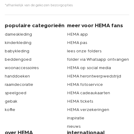
*afhankelijk van de gekozen bezorgopties
populaire categorieën
meer voor HEMA fans
dameskleding
HEMA app
kinderkleding
HEMA pas
babykleding
lees onze folders
beddengoed
folder via Whatsapp ontvangen
woonaccessoires
HEMA op social media
handdoeken
HEMA herontwerpwedstrijd
raamdecoratie
HEMA fotoservice
speelgoed
HEMA cadeaukaarten
gebak
HEMA tickets
koffie
HEMA verzekeringen
inspiratie
nieuws
over HEMA
internationaal