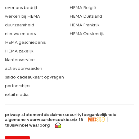
over ons bedrijf
HEMA België
werken bij HEMA
HEMA Duitsland
duurzaamheid
HEMA Frankrijk
nieuws en pers
HEMA Oostenrijk
HEMA geschiedenis
HEMA zakelijk
klantenservice
actievoorwaarden
saldo cadeaukaart opvragen
partnerships
retail media
privacy statement
disclaimer
security
toegankelijkheid
algemene voorwaarden
cookies
nix 18
thuiswinkel waarborg