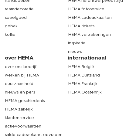
handdoeken
HEMA herontwerpwedstrijd
raamdecoratie
HEMA fotoservice
speelgoed
HEMA cadeaukaarten
gebak
HEMA tickets
koffie
HEMA verzekeringen
inspiratie
nieuws
over HEMA
internationaal
over ons bedrijf
HEMA België
werken bij HEMA
HEMA Duitsland
duurzaamheid
HEMA Frankrijk
nieuws en pers
HEMA Oostenrijk
HEMA geschiedenis
HEMA zakelijk
klantenservice
actievoorwaarden
saldo cadeaukaart opvragen