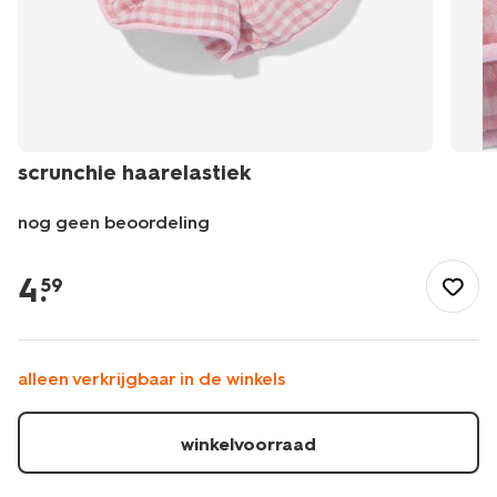
scrunchie haarelastiek
nog geen beoordeling
/mooi-
gezond/persoonlijke-
4
.
59
verzorging/haarverzorging/haaraccessoires/scrunchies/scrunc
haarelastiek-
61104553.html
alleen verkrijgbaar in de winkels
winkelvoorraad