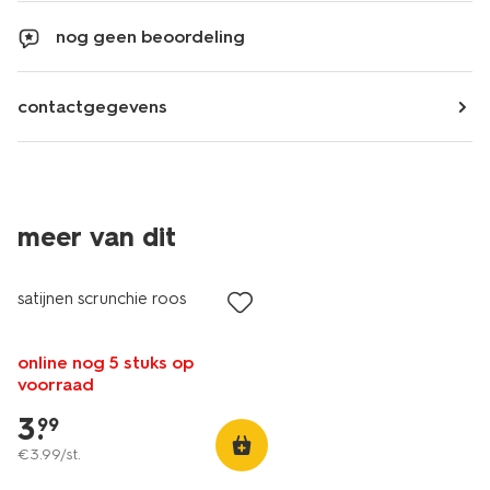
nog geen beoordeling
contactgegevens
meer van dit
satijnen scrunchie roos
online nog 5 stuks op
voorraad
3
.
99
€
3
.
99
/st.