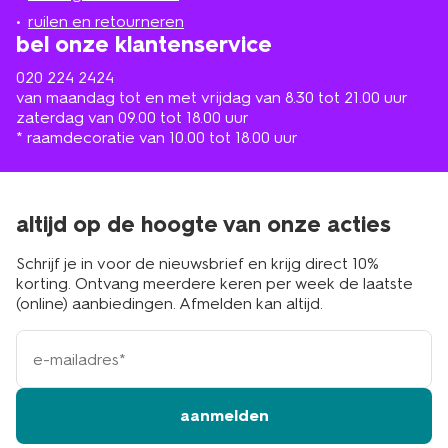
buurt
ruilen en retourneren
bel onze klantenservice
020 224 2424
van maandag tot en met vrijdag van 8.30 tot 21.00 uur
zaterdag van 09.00 tot 18.00 uur
* raamdecoratie van 10.00 tot 18.00 uur
altijd op de hoogte van onze acties
Schrijf je in voor de nieuwsbrief en krijg direct 10%
korting. Ontvang meerdere keren per week de laatste
(online) aanbiedingen. Afmelden kan altijd.
e-
mailadres
aanmelden