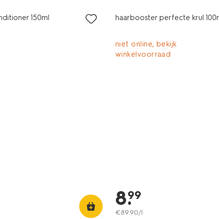
nditioner 150ml
haarbooster perfecte krul 100
niet online, bekijk
winkelvoorraad
8
.
99
€
89
.
90
/l