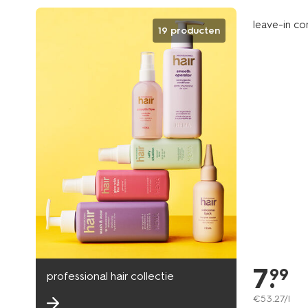
leave-in co
19 producten
7
.
99
professional hair collectie
€
53
.
27
/l