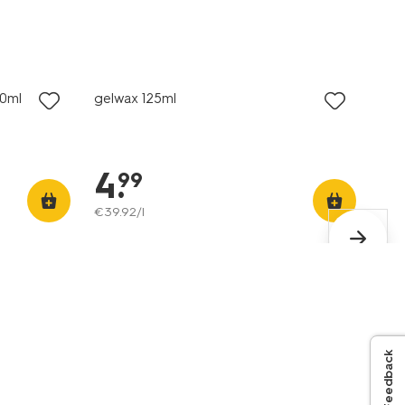
00ml
gelwax 125ml
4
.
99
€
39
.
92
/l
Feedback