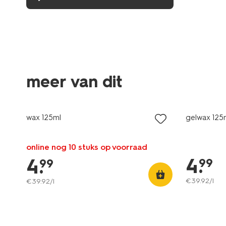
meer van dit
wax 125ml
gelwax 125
online nog 10 stuks op voorraad
4
.
4
.
99
99
€
39
.
92
/l
€
39
.
92
/l