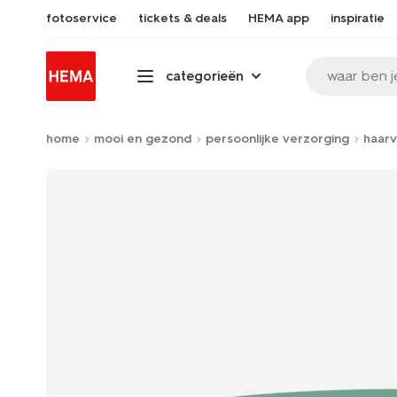
fotoservice
tickets & deals
HEMA app
inspiratie
waar ben j
categorieën
home
mooi en gezond
persoonlijke verzorging
haarv