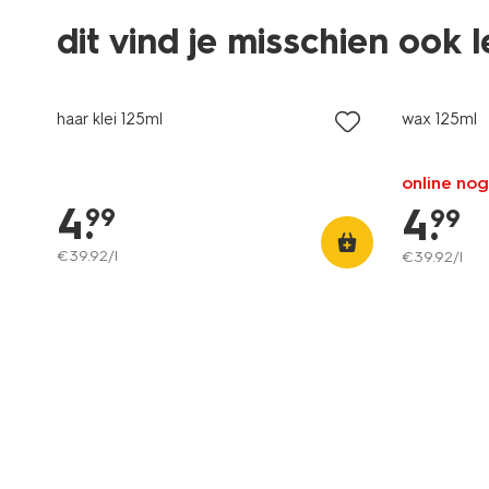
dit vind je misschien ook 
haar klei 125ml
wax 125ml
online nog
4
.
4
.
99
99
€
39
.
92
/l
€
39
.
92
/l