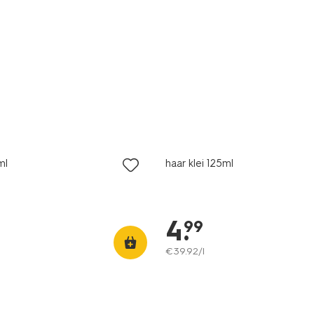
ml
haar klei 125ml
4
.
99
€
39
.
92
/l