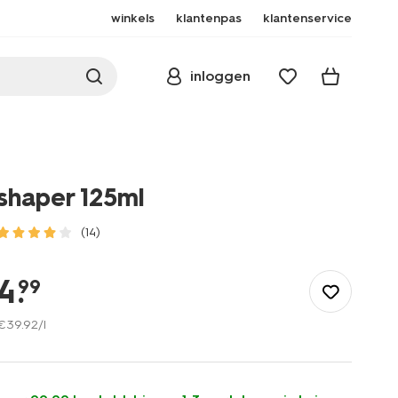
winkels
klantenpas
klantenservice
inloggen
shaper 125ml
(14)
/mooi-
gezond/persoonlijke-
4
.
99
verzorging/haarverzorging/haarstyling/gel/shaper-
125ml-
€
39
.
92
/l
11008124.html