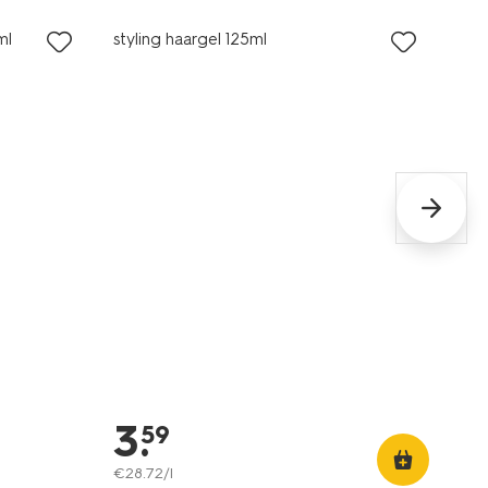
ml
styling haargel 125ml
3
.
59
€
28
.
72
/l