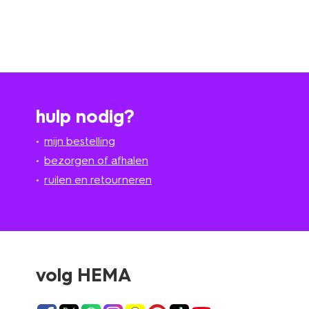
hulp nodig?
mijn bestelling
bezorgen of afhalen
ruilen en retourneren
volg HEMA