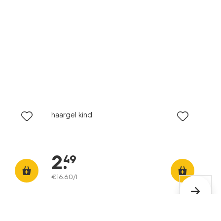
vegan
2+1 gratis
haargel kind
2
.
49
€
16
.
60
/l