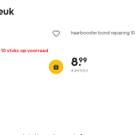
leuk
haarbooster bond repairing 1
 10 stuks op voorraad
8
.
99
€
89
.
90
/l