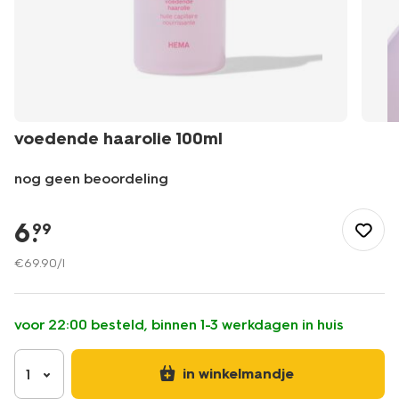
voedende haarolie 100ml
nog geen beoordeling
/mooi-
gezond/persoonlijke-
6
.
99
verzorging/haarverzorging/voedende-
haarolie-
€
69
.
90
/l
100ml-
11008112.html
voor 22:00 besteld, binnen 1-3 werkdagen in huis
in winkelmandje
1