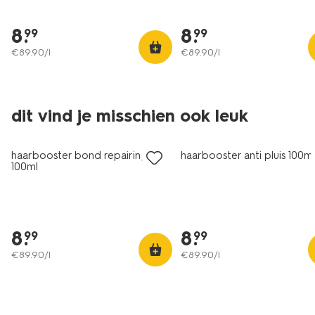
8
.
8
.
99
99
€
89
.
90
/l
€
89
.
90
/l
dit vind je misschien ook leuk
haarbooster bond repairing
haarbooster anti pluis 100m
100ml
8
.
8
.
99
99
€
89
.
90
/l
€
89
.
90
/l