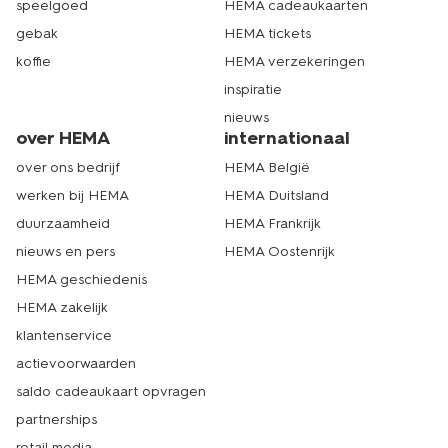
speelgoed
HEMA cadeaukaarten
gebak
HEMA tickets
koffie
HEMA verzekeringen
inspiratie
nieuws
over HEMA
internationaal
over ons bedrijf
HEMA België
werken bij HEMA
HEMA Duitsland
duurzaamheid
HEMA Frankrijk
nieuws en pers
HEMA Oostenrijk
HEMA geschiedenis
HEMA zakelijk
klantenservice
actievoorwaarden
saldo cadeaukaart opvragen
partnerships
retail media