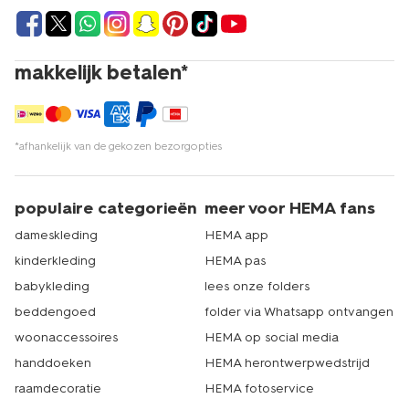
makkelijk betalen*
*afhankelijk van de gekozen bezorgopties
populaire categorieën
meer voor HEMA fans
dameskleding
HEMA app
kinderkleding
HEMA pas
babykleding
lees onze folders
beddengoed
folder via Whatsapp ontvangen
woonaccessoires
HEMA op social media
handdoeken
HEMA herontwerpwedstrijd
raamdecoratie
HEMA fotoservice