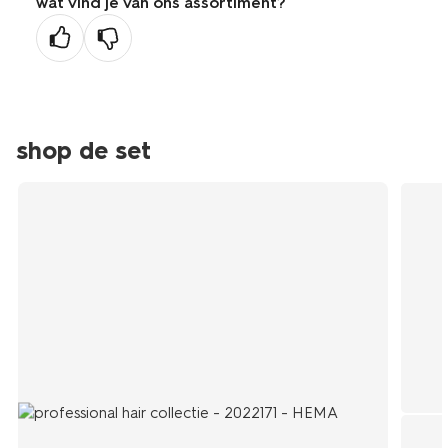
wat vind je van ons assortiment?
vorige
pagina
shop de set