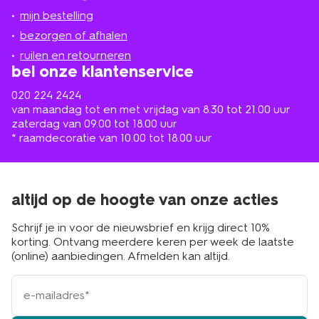
jou
mijn bestelling
in
de
bezorgen of afhalen
buurt
ruilen en retourneren
bel onze klantenservice
020 224 2424
van maandag tot en met vrijdag van 8.30 tot 21.00 uur
zaterdag van 09.00 tot 18.00 uur
* raamdecoratie van 10.00 tot 18.00 uur
altijd op de hoogte van onze acties
Schrijf je in voor de nieuwsbrief en krijg direct 10%
korting. Ontvang meerdere keren per week de laatste
(online) aanbiedingen. Afmelden kan altijd.
e-
mailadres