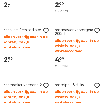
2
.
2
.
–
99
€
99
.
67
/l
haarklem 9cm tortoise
haarmasker verzorgend
200ml
alleen verkrijgbaar in de
alleen verkrijgbaar in de
winkels, bekijk
winkels, bekijk
winkelvoorraad
winkelvoorraad
2
.
4
.
99
99
€
24
.
95
/l
haarmasker voedend 20ml
haarclips - 3 stuks
alleen verkrijgbaar in de
alleen verkrijgbaar in de
winkels, bekijk
winkels, bekijk
winkelvoorraad
winkelvoorraad