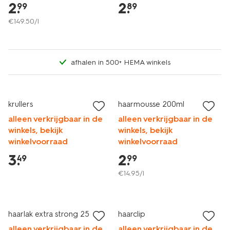
2
.
2
.
99
89
€
149
.
50
/l
afhalen in 500+ HEMA winkels
vegan
krullers
haarmousse 200ml
alleen verkrijgbaar in de
alleen verkrijgbaar in de
winkels, bekijk
winkels, bekijk
winkelvoorraad
winkelvoorraad
3
.
2
.
49
99
€
14
.
95
/l
vegan
haarlak extra strong 250ml
haarclip
alleen verkrijgbaar in de
alleen verkrijgbaar in de