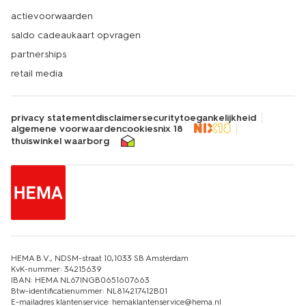
actievoorwaarden
saldo cadeaukaart opvragen
partnerships
retail media
privacy statement
disclaimer
security
toegankelijkheid
algemene voorwaarden
cookies
nix 18
thuiswinkel waarborg
HEMA B.V., NDSM-straat 10,1033 SB Amsterdam
KvK-nummer: 34215639
IBAN: HEMA NL67INGB0651607663
Btw-identificatienummer: NL814217412B01
E-mailadres klantenservice: hemaklantenservice@hema.nl