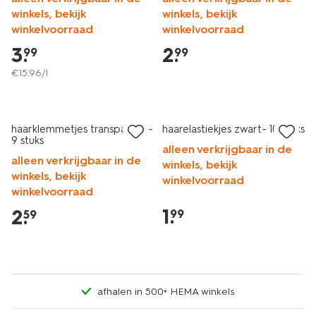
winkels, bekijk
winkels, bekijk
winkelvoorraad
winkelvoorraad
3
.
2
.
99
99
€
15
.
96
/l
haarklemmetjes transparant -
haarelastiekjes zwart- 10 stuks
9 stuks
alleen verkrijgbaar in de
alleen verkrijgbaar in de
winkels, bekijk
winkels, bekijk
winkelvoorraad
winkelvoorraad
1
.
2
.
99
59
afhalen in 500+ HEMA winkels