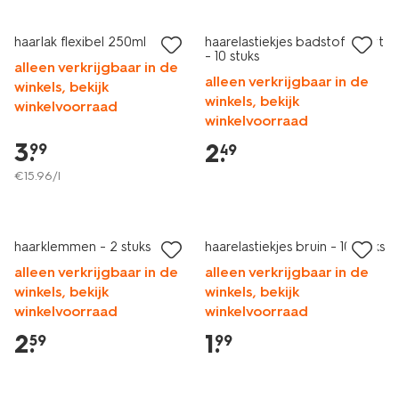
vegan
haarlak flexibel 250ml
haarelastiekjes badstof zwart
- 10 stuks
alleen verkrijgbaar in de
alleen verkrijgbaar in de
winkels, bekijk
winkels, bekijk
winkelvoorraad
winkelvoorraad
3
.
2
.
99
49
€
15
.
96
/l
haarklemmen - 2 stuks
haarelastiekjes bruin - 10 stuks
alleen verkrijgbaar in de
alleen verkrijgbaar in de
winkels, bekijk
winkels, bekijk
winkelvoorraad
winkelvoorraad
2
.
1
.
59
99