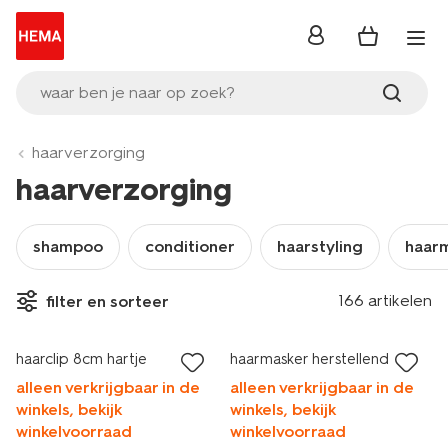
inloggen
waar ben je naar op zoek?
haarverzorging
haarverzorging
shampoo
conditioner
haarstyling
haar
166 artikelen
filter en sorteer
laag geprijsd
haarclip 8cm hartje
haarmasker herstellend
alleen verkrijgbaar in de
alleen verkrijgbaar in de
winkels, bekijk
winkels, bekijk
winkelvoorraad
winkelvoorraad