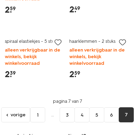
2
.
2
.
49
59
spiraal elastiekjes - 5 stuks
haarklemmen - 2 stuks
alleen verkrijgbaar in de
alleen verkrijgbaar in de
winkels, bekijk
winkels, bekijk
winkelvoorraad
winkelvoorraad
2
.
2
.
39
59
pagina 7 van 7
vorige
...
7
1
3
4
5
6
ga
naar
de