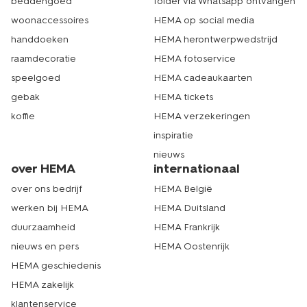
beddengoed
folder via Whatsapp ontvangen
woonaccessoires
HEMA op social media
handdoeken
HEMA herontwerpwedstrijd
raamdecoratie
HEMA fotoservice
speelgoed
HEMA cadeaukaarten
gebak
HEMA tickets
koffie
HEMA verzekeringen
inspiratie
nieuws
over HEMA
internationaal
over ons bedrijf
HEMA België
werken bij HEMA
HEMA Duitsland
duurzaamheid
HEMA Frankrijk
nieuws en pers
HEMA Oostenrijk
HEMA geschiedenis
HEMA zakelijk
klantenservice