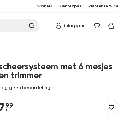
winkels
klantenpas
klantenservice
inloggen
scheersysteem met 6 mesjes
en trimmer
nog geen beoordeling
/mooi-
gezond/persoonlijke-
7
.
99
verzorging/herenverzorging/scheersysteem-
met-
6-
mesjes-
en-