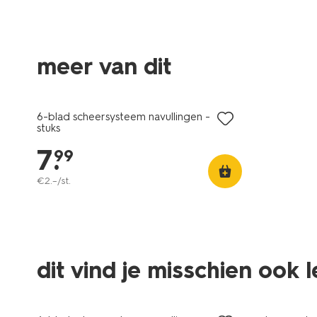
meer van dit
6-blad scheersysteem navullingen - 4
stuks
7
.
99
€
2
.
–
/st.
dit vind je misschien ook 