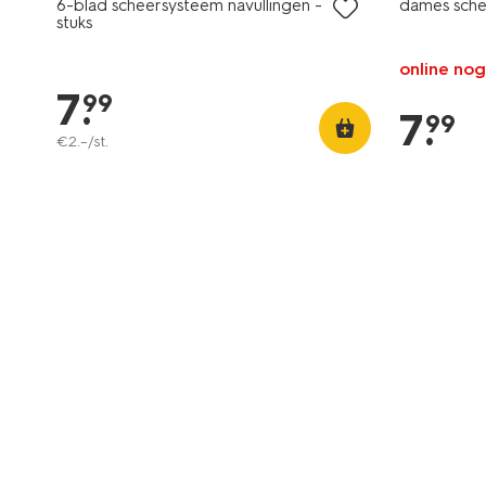
6-blad scheersysteem navullingen - 4
dames sche
stuks
online nog
7
.
99
7
.
99
€
2
.
–
/st.