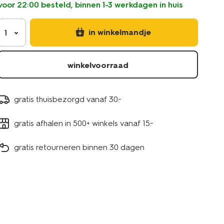
voor 22:00 besteld, binnen 1-3 werkdagen in huis
trimmer-
11937000.html
in winkelmandje
1
winkelvoorraad
gratis thuisbezorgd vanaf 30.-
gratis afhalen in 500+ winkels vanaf 15.-
gratis retourneren binnen 30 dagen