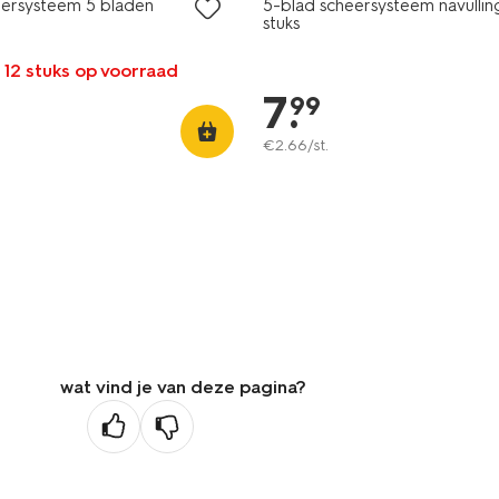
ersysteem 5 bladen
5-blad scheersysteem navullin
stuks
 12 stuks op voorraad
7
.
99
€
2
.
66
/st.
wat vind je van deze pagina?