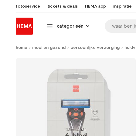
fotoservice
tickets & deals
HEMA app
inspiratie
waar ben j
categorieën
home
mooi en gezond
persoonlijke verzorging
huid