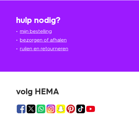
hulp nodig?
mijn bestelling
bezorgen of afhalen
ruilen en retourneren
volg HEMA