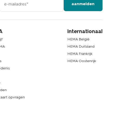
aanmelden
mailadres
A
internationaal
jf
HEMA België
EMA
HEMA Duitsland
d
HEMA Frankrijk
s
HEMA Oostenrijk
denis
e
rden
kaart opvragen