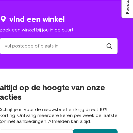
Feedback
vind een winkel
zoek een winkel bij jou in de buurt
zoek
een
winkel
vind
winkel
bij
jou
in
de
buurt
altijd op de hoogte van onze
acties
Schrijf je in voor de nieuwsbrief en krijg direct 10%
korting. Ontvang meerdere keren per week de laatste
(online) aanbiedingen. Afmelden kan altijd.
e-