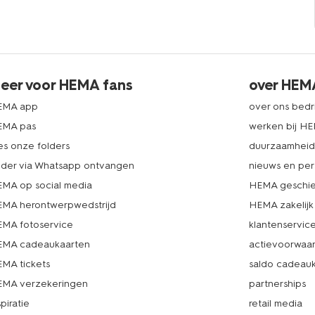
eer voor HEMA fans
over HEM
EMA app
over ons bedri
EMA pas
werken bij H
es onze folders
duurzaamhei
lder via Whatsapp ontvangen
nieuws en per
MA op social media
HEMA geschie
MA herontwerpwedstrijd
HEMA zakelijk
MA fotoservice
klantenservic
MA cadeaukaarten
actievoorwaa
MA tickets
saldo cadeau
MA verzekeringen
partnerships
spiratie
retail media