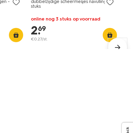
gen - 3
dubbelzijdige scheermesjes navulling - 10
stuks
online nog 3 stuks op voorraad
2
.
69
€
0
.
27
/st.