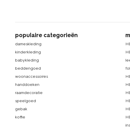
populaire categorieën
m
dameskleding
H
kinderkleding
H
babykleding
le
beddengoed
fo
woonaccessoires
HE
handdoeken
HE
raamdecoratie
HE
speelgoed
HE
gebak
HE
koffie
HE
in