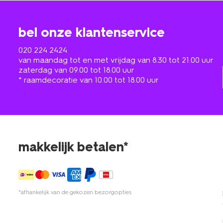
bel onze klantenservice
020 224 2424
van maandag tot en met vrijdag van 8.30 tot 21.00 uur
zaterdag van 09.00 tot 18.00 uur
* raamdecoratie van 10.00 tot 18.00 uur
makkelijk betalen*
*afhankelijk van de gekozen bezorgopties