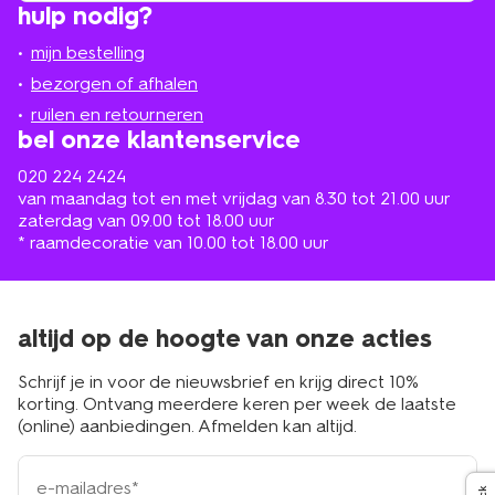
hulp nodig?
winkel
bij
jou
mijn bestelling
in
de
bezorgen of afhalen
buurt
ruilen en retourneren
bel onze klantenservice
020 224 2424
van maandag tot en met vrijdag van 8.30 tot 21.00 uur
zaterdag van 09.00 tot 18.00 uur
* raamdecoratie van 10.00 tot 18.00 uur
altijd op de hoogte van onze acties
Schrijf je in voor de nieuwsbrief en krijg direct 10%
korting. Ontvang meerdere keren per week de laatste
(online) aanbiedingen. Afmelden kan altijd.
e-
mailadres