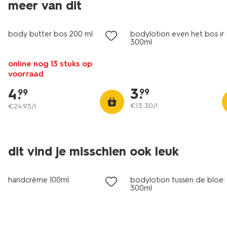
meer van dit
vegan
vegan
body butter bos 200 ml
bodylotion even het bos in
300ml
online nog 13 stuks op
voorraad
3
.
4
.
99
99
€
13
.
30
/l
€
24
.
95
/l
dit vind je misschien ook leuk
vegan
handcrème 100ml
bodylotion tussen de blo
300ml