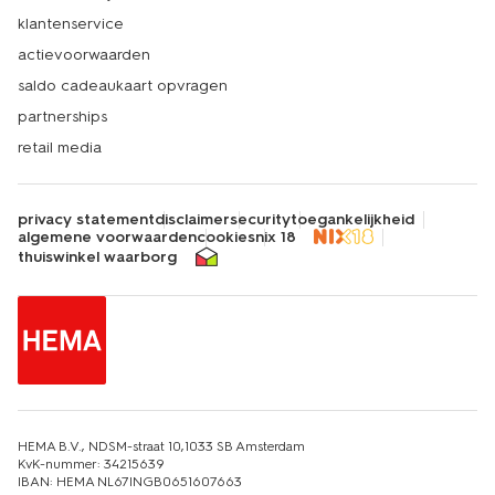
klantenservice
actievoorwaarden
saldo cadeaukaart opvragen
partnerships
retail media
privacy statement
disclaimer
security
toegankelijkheid
algemene voorwaarden
cookies
nix 18
thuiswinkel waarborg
HEMA B.V., NDSM-straat 10,1033 SB Amsterdam
KvK-nummer: 34215639
IBAN: HEMA NL67INGB0651607663