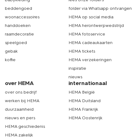
beddengoed
folder via Whatsapp ontvangen
woonaccessoires
HEMA op social media
handdoeken
HEMA herontwerpwedstrijd
raamdecoratie
HEMA fotoservice
speelgoed
HEMA cadeaukaarten
gebak
HEMA tickets
koffie
HEMA verzekeringen
inspiratie
nieuws
over HEMA
internationaal
over ons bedrijf
HEMA België
werken bij HEMA
HEMA Duitsland
duurzaamheid
HEMA Frankrijk
nieuws en pers
HEMA Oostenrijk
HEMA geschiedenis
HEMA zakelijk