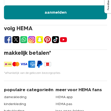
Feedback
aanmelden
volg HEMA
makkelijk betalen*
*afhankelijk van de gekozen bezorgopties
populaire categorieën
meer voor HEMA fans
dameskleding
HEMA app
kinderkleding
HEMA pas
babykleding
lees onze folders