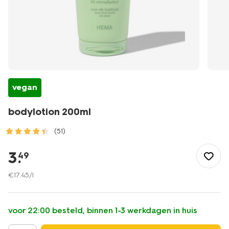
vegan
bodylotion 200ml
(51)
/mooi-
gezond/persoonlijke-
3
.
49
verzorging/lichaamsverzorging/deodorant/bodylotion-
200ml-
€
17
.
45
/l
11300802.html
voor 22:00 besteld, binnen 1-3 werkdagen in huis