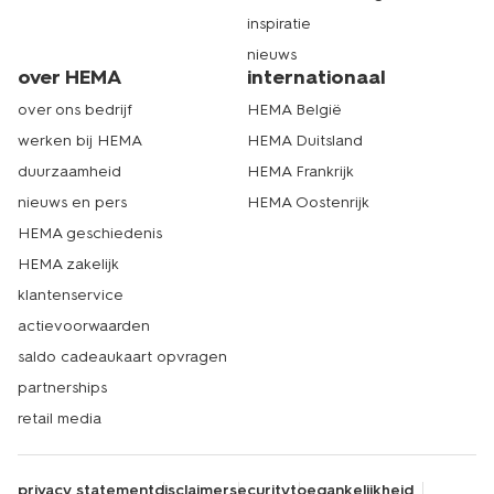
inspiratie
nieuws
over HEMA
internationaal
over ons bedrijf
HEMA België
werken bij HEMA
HEMA Duitsland
duurzaamheid
HEMA Frankrijk
nieuws en pers
HEMA Oostenrijk
HEMA geschiedenis
HEMA zakelijk
klantenservice
actievoorwaarden
saldo cadeaukaart opvragen
partnerships
retail media
privacy statement
disclaimer
security
toegankelijkheid