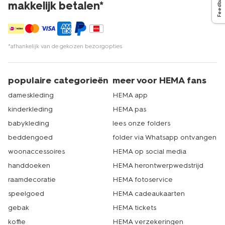
Feedback
makkelijk betalen*
*afhankelijk van de gekozen bezorgopties
populaire categorieën
meer voor HEMA fans
dameskleding
HEMA app
kinderkleding
HEMA pas
babykleding
lees onze folders
beddengoed
folder via Whatsapp ontvangen
woonaccessoires
HEMA op social media
handdoeken
HEMA herontwerpwedstrijd
raamdecoratie
HEMA fotoservice
speelgoed
HEMA cadeaukaarten
gebak
HEMA tickets
koffie
HEMA verzekeringen