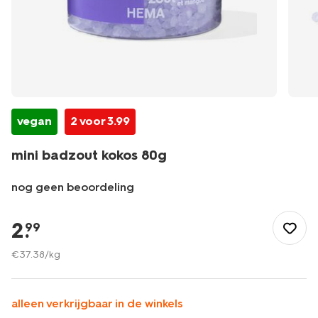
vegan
2 voor 3.99
mini badzout kokos 80g
nog geen beoordeling
/mooi-
gezond/persoonlijke-
2
.
99
verzorging/lichaamsverzorging/douche-
en-
€
37
.
38
/kg
badproducten/mini-
badzout-
kokos-
alleen verkrijgbaar in de winkels
80g-