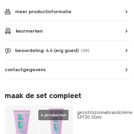
meer productinformatie
keurmerken
beoordeling: 4.4 (erg goed)
(39)
contactgegevens
2e halve prijs
maak de set compleet
met je HEMA pas
gezichtszonnebrandcrème
4 producten
SPF30 50ml