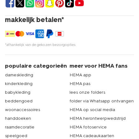
makkelijk betalen*
*afhankelijk van de gekozen bezorgopties
populaire categorieën
meer voor HEMA fans
dameskleding
HEMA app
kinderkleding
HEMA pas
babykleding
lees onze folders
beddengoed
folder via Whatsapp ontvangen
woonaccessoires
HEMA op social media
handdoeken
HEMA herontwerpwedstrijd
raamdecoratie
HEMA fotoservice
speelgoed
HEMA cadeaukaarten