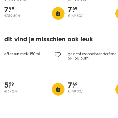
7
.
7
.
99
49
€
159
.
80
/l
€
149
.
80
/l
2e halve prijs
2e halve prijs
dit vind je misschien ook leuk
met je HEMA pas
met je HEMA pas
aftersun melk 150ml
gezichtszonnebrandcrème
SPF30 50ml
5
.
7
.
59
49
€
37
.
27
/l
€
149
.
80
/l