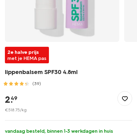
2e halve prijs
met je HEMA pas
lippenbalsem SPF30 4.8ml
(39)
/mooi-
gezond/persoonlijke-
2
.
49
verzorging/zonnebrand/gezicht/lippenbalsem-
spf30-
€
518
.
75
/kg
4.8ml-
11630010.html
vandaag besteld, binnen 1-3 werkdagen in huis