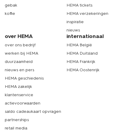
gebak
HEMA tickets
koffie
HEMA verzekeringen
inspiratie
nieuws
over HEMA
internationaal
over ons bedrijf
HEMA België
werken bij HEMA
HEMA Duitsland
duurzaamheid
HEMA Frankrijk
nieuws en pers
HEMA Oostenrijk
HEMA geschiedenis
HEMA zakelijk
klantenservice
actievoorwaarden
saldo cadeaukaart opvragen
partnerships
retail media