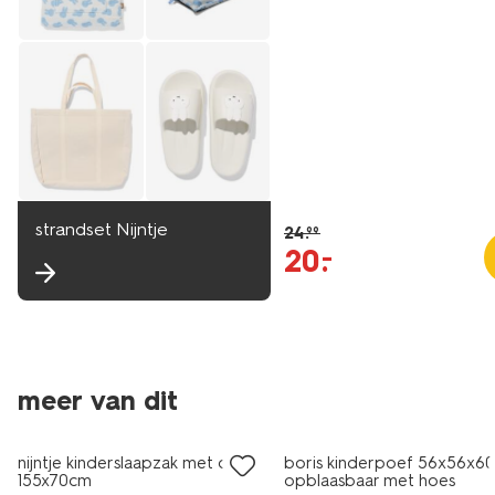
strandset Nijntje
24
.
99
20
.
–
meer van dit
sale
sale
nijntje kinderslaapzak met oren
boris kinderpoef 56x56x6
155x70cm
opblaasbaar met hoes