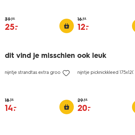
39
.
16
.
99
99
25
.
12
.
–
–
dit vind je misschien ook leuk
sale
sale
nijntje strandtas extra groot
nijntje picknickkleed 175x12
18
.
29
.
39
99
14
.
20
.
–
–