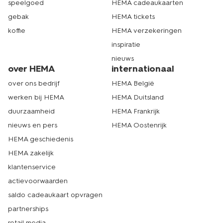
speelgoed
HEMA cadeaukaarten
gebak
HEMA tickets
koffie
HEMA verzekeringen
inspiratie
nieuws
over HEMA
internationaal
over ons bedrijf
HEMA België
werken bij HEMA
HEMA Duitsland
duurzaamheid
HEMA Frankrijk
nieuws en pers
HEMA Oostenrijk
HEMA geschiedenis
HEMA zakelijk
klantenservice
actievoorwaarden
saldo cadeaukaart opvragen
partnerships
retail media