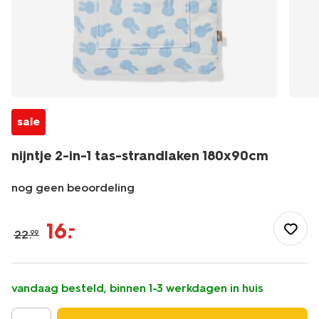
sale
nijntje 2-in-1 tas-strandlaken 180x90cm
nog geen beoordeling
/nijntje/nijntje-
2-
16
.
–
22
.
99
in-
1-
tas-
strandlaken-
vandaag besteld, binnen 1-3 werkdagen in huis
180x90cm-
60470028.html