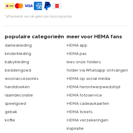
*afhankelijk van de gekozen bezorgopties
populaire categorieën
meer voor HEMA fans
dameskleding
HEMA app
kinderkleding
HEMA pas
babykleding
lees onze folders
beddengoed
folder via Whatsapp ontvangen
woonaccessoires
HEMA op social media
handdoeken
HEMA herontwerpwedstrijd
raamdecoratie
HEMA fotoservice
speelgoed
HEMA cadeaukaarten
gebak
HEMA tickets
koffie
HEMA verzekeringen
inspiratie