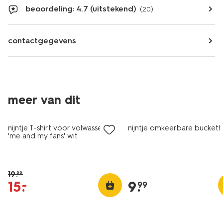
beoordeling: 4.7 (uitstekend)
(20)
contactgegevens
nieuw
meer van dit
sale
nieuw
nijntje T-shirt voor volwassenen
nijntje omkeerbare bucketh
'me and my fans' wit
19
.
99
15
.
9
.
–
99