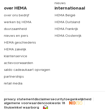
nieuws
over HEMA
internationaal
over ons bedrijf
HEMA België
werken bij HEMA
HEMA Duitsland
duurzaamheid
HEMA Frankrijk
nieuws en pers
HEMA Oostenrijk
HEMA geschiedenis
HEMA zakelijk
klantenservice
actievoorwaarden
saldo cadeaukaart opvragen
partnerships
retail media
privacy statement
disclaimer
security
toegankelijkheid
algemene voorwaarden
cookies
nix 18
thuiswinkel waarborg