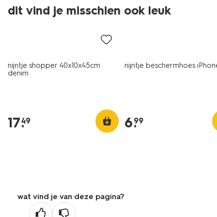
dit vind je misschien ook leuk
nieuw
nieuw
nijntje shopper 40x10x45cm
nijntje beschermhoes iPhon
denim
17
.
6
.
49
99
wat vind je van deze pagina?