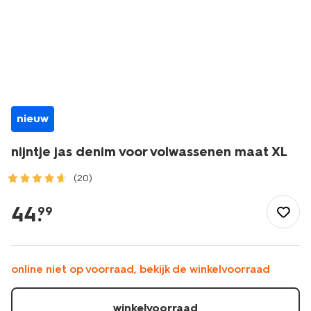
nieuw
nijntje jas denim voor volwassenen maat XL
(20)
/dames/dameskleding/jassen-
colberts/nijntje-
44
.
99
jas-
denim-
voor-
volwassenen-
online niet op voorraad, bekijk de winkelvoorraad
maat-
xl-
14990177.html
winkelvoorraad