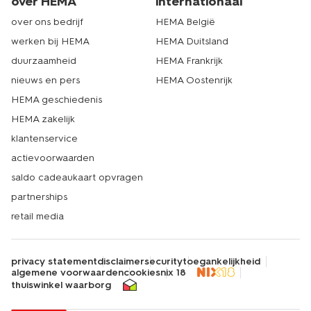
over HEMA
internationaal
over ons bedrijf
HEMA België
werken bij HEMA
HEMA Duitsland
duurzaamheid
HEMA Frankrijk
nieuws en pers
HEMA Oostenrijk
HEMA geschiedenis
HEMA zakelijk
klantenservice
actievoorwaarden
saldo cadeaukaart opvragen
partnerships
retail media
privacy statement
disclaimer
security
toegankelijkheid
algemene voorwaarden
cookies
nix 18
thuiswinkel waarborg