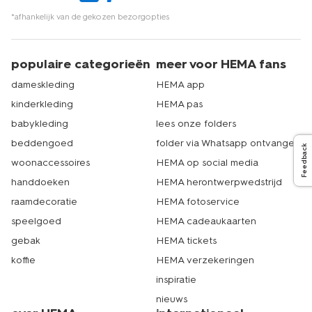
*afhankelijk van de gekozen bezorgopties
populaire categorieën
meer voor HEMA fans
dameskleding
HEMA app
kinderkleding
HEMA pas
babykleding
lees onze folders
beddengoed
folder via Whatsapp ontvangen
Feedback
woonaccessoires
HEMA op social media
handdoeken
HEMA herontwerpwedstrijd
raamdecoratie
HEMA fotoservice
speelgoed
HEMA cadeaukaarten
gebak
HEMA tickets
koffie
HEMA verzekeringen
inspiratie
nieuws