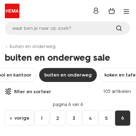
inloggen
waar ben je naar op zoek?
buiten en onderweg
buiten en onderweg sale
ol en kantoor
buiten en onderweg
koken en tafe
105 artikelen
filter en sorteer
pagina 6 van 6
vorige
6
1
2
3
4
5
ga
naar
de