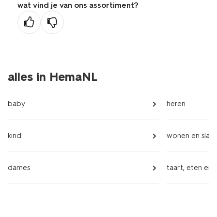
wat vind je van ons assortiment?
vorige
pagina
alles in HemaNL
baby
heren
kind
wonen en slap
dames
taart, eten en 