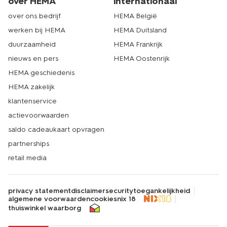
over HEMA
internationaal
over ons bedrijf
HEMA België
werken bij HEMA
HEMA Duitsland
duurzaamheid
HEMA Frankrijk
nieuws en pers
HEMA Oostenrijk
HEMA geschiedenis
HEMA zakelijk
klantenservice
actievoorwaarden
saldo cadeaukaart opvragen
partnerships
retail media
privacy statement
disclaimer
security
toegankelijkheid
algemene voorwaarden
cookies
nix 18
thuiswinkel waarborg