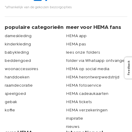
*afhankelijk van de gekozen bezorgopties
populaire categorieën
meer voor HEMA fans
dameskleding
HEMA app
kinderkleding
HEMA pas
babykleding
lees onze folders
beddengoed
folder via Whatsapp ontvangen
Feedback
woonaccessoires
HEMA op social media
handdoeken
HEMA herontwerpwedstrijd
raamdecoratie
HEMA fotoservice
speelgoed
HEMA cadeaukaarten
gebak
HEMA tickets
koffie
HEMA verzekeringen
inspiratie
nieuws