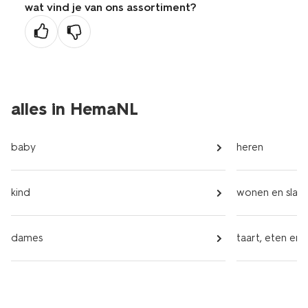
wat vind je van ons assortiment?
vorige
pagina
alles in HemaNL
baby
heren
kind
wonen en slap
dames
taart, eten en 