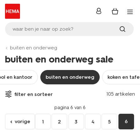
inloggen
waar ben je naar op zoek?
buiten en onderweg
buiten en onderweg sale
ol en kantoor
buiten en onderweg
koken en tafe
105 artikelen
filter en sorteer
pagina 6 van 6
vorige
6
1
2
3
4
5
ga
naar
de