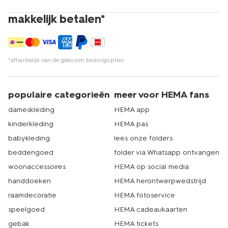
makkelijk betalen*
*afhankelijk van de gekozen bezorgopties
populaire categorieën
meer voor HEMA fans
dameskleding
HEMA app
kinderkleding
HEMA pas
babykleding
lees onze folders
beddengoed
folder via Whatsapp ontvangen
woonaccessoires
HEMA op social media
handdoeken
HEMA herontwerpwedstrijd
raamdecoratie
HEMA fotoservice
speelgoed
HEMA cadeaukaarten
gebak
HEMA tickets