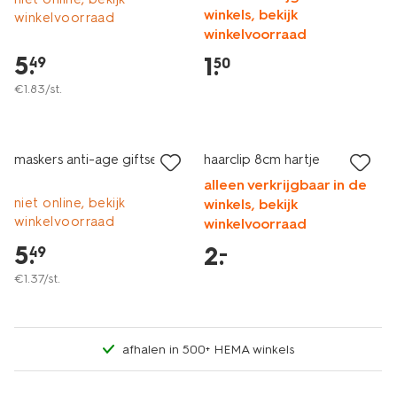
winkels, bekijk
winkelvoorraad
winkelvoorraad
5
.
1
.
49
50
€
1
.
83
/st.
laag geprijsd
laag geprijsd
maskers anti-age giftset
haarclip 8cm hartje
alleen verkrijgbaar in de
niet online, bekijk
winkels, bekijk
winkelvoorraad
winkelvoorraad
5
.
2
.
–
49
€
1
.
37
/st.
afhalen in 500+ HEMA winkels
laag geprijsd
laag geprijsd