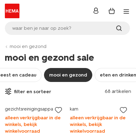
inloggen
waar ben je naar op zoek?
mooi en gezond
mooi en gezond sale
feest en cadeau
mooi en gezond
eten en drinke
vegan
68 artikelen
filter en sorteer
laag geprijsd
laag geprijsd
gezichtsreinigingsapparaat
kam
alleen verkrijgbaar in de
alleen verkrijgbaar in de
winkels, bekijk
winkels, bekijk
winkelvoorraad
winkelvoorraad