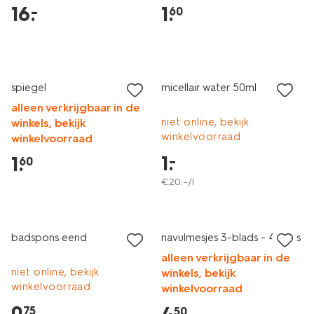
16
.
1
.
–
60
vegan
laag geprijsd
laag geprijsd
spiegel
micellair water 50ml
alleen verkrijgbaar in de
niet online, bekijk
winkels, bekijk
winkelvoorraad
winkelvoorraad
1
.
–
1
.
60
€
20
.
–
/l
vegan
laag geprijsd
laag geprijsd
badspons eend
navulmesjes 3-blads - 4 stuks
alleen verkrijgbaar in de
niet online, bekijk
winkels, bekijk
winkelvoorraad
winkelvoorraad
0
.
75
50