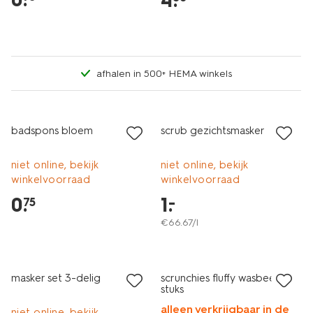
4
.
afhalen in 500+ HEMA winkels
vegan
laag geprijsd
laag geprijsd
badspons bloem
scrub gezichtsmasker
niet online, bekijk
niet online, bekijk
winkelvoorraad
winkelvoorraad
0
.
1
.
–
75
€
66
.
67
/l
vegan
laag geprijsd
laag geprijsd
masker set 3-delig
scrunchies fluffy wasbeer - 3
stuks
alleen verkrijgbaar in de
niet online, bekijk