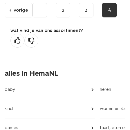
vorige
4
1
2
3
ga
naar
de
wat vind je van ons assortiment?
vorige
pagina
alles in HemaNL
baby
heren
kind
wonen en slap
dames
taart, eten en 