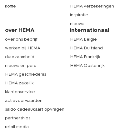
koffie
HEMA verzekeringen
inspiratie
nieuws
over HEMA
internationaal
over ons bedrijf
HEMA België
werken bij HEMA
HEMA Duitsland
duurzaamheid
HEMA Frankrijk
nieuws en pers
HEMA Oostenrijk
HEMA geschiedenis
HEMA zakelijk
klantenservice
actievoorwaarden
saldo cadeaukaart opvragen
partnerships
retail media