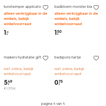
kunstwimper applicator
badbloem monster blauw
alleen verkrijgbaar in de
alleen verkrijgbaar in de
winkels, bekijk
winkels, bekijk
winkelvoorraad
winkelvoorraad
1
.
1
.
–
50
laag geprijsd
laag geprijsd
maskers hydratatie giftset
badspons hartje
niet online, bekijk
niet online, bekijk
winkelvoorraad
winkelvoorraad
5
.
0
.
49
75
€
1
.
37
/st.
pagina 4 van 4