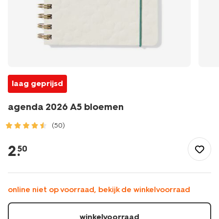
laag geprijsd
agenda 2026 A5 bloemen
(50)
/school-
kantoor/agendas/jaaragendas/agenda-
2
.
50
2026-
a5-
bloemen-
14500611.html
online niet op voorraad, bekijk de winkelvoorraad
winkelvoorraad