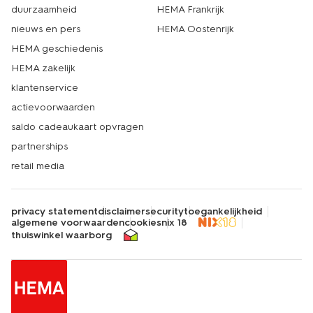
duurzaamheid
HEMA Frankrijk
nieuws en pers
HEMA Oostenrijk
HEMA geschiedenis
HEMA zakelijk
klantenservice
actievoorwaarden
saldo cadeaukaart opvragen
partnerships
retail media
privacy statement
disclaimer
security
toegankelijkheid
algemene voorwaarden
cookies
nix 18
thuiswinkel waarborg