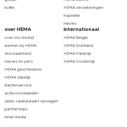
koffie
HEMA verzekeringen
inspiratie
nieuws
over HEMA
internationaal
over ons bedrijf
HEMA België
werken bij HEMA
HEMA Duitsland
duurzaamheid
HEMA Frankrijk
nieuws en pers
HEMA Oostenrijk
HEMA geschiedenis
HEMA zakelijk
klantenservice
actievoorwaarden
saldo cadeaukaart opvragen
partnerships
retail media