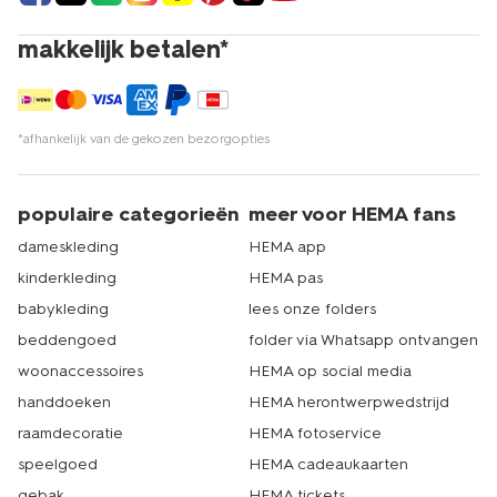
makkelijk betalen*
*afhankelijk van de gekozen bezorgopties
populaire categorieën
meer voor HEMA fans
dameskleding
HEMA app
kinderkleding
HEMA pas
babykleding
lees onze folders
beddengoed
folder via Whatsapp ontvangen
woonaccessoires
HEMA op social media
handdoeken
HEMA herontwerpwedstrijd
raamdecoratie
HEMA fotoservice
speelgoed
HEMA cadeaukaarten
gebak
HEMA tickets