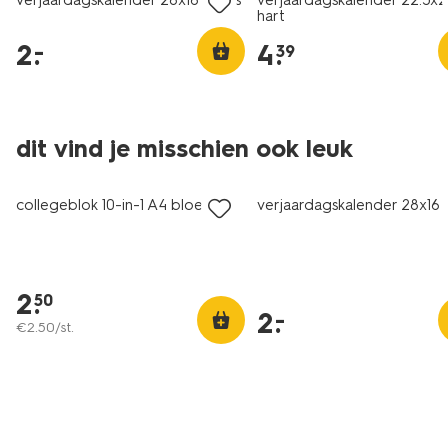
verjaardagskalender 28x16 paars
verjaardagskalender 22.5x
hart
2
.
4
.
–
39
dit vind je misschien ook leuk
laag geprijsd
laag geprijsd
collegeblok 10-in-1 A4 bloemen
verjaardagskalender 28x16 
2
.
50
2
.
–
€
2
.
50
/st.