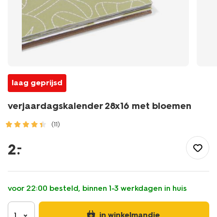
laag geprijsd
verjaardagskalender 28x16 met bloemen
(11)
/school-
kantoor/agendas/kalenders/verjaardagskalender-
2
.
–
28x16-
met-
bloemen-
14170117.html
voor 22:00 besteld, binnen 1-3 werkdagen in huis
in winkelmandje
1