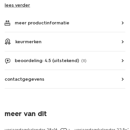
lees verder
meer productinformatie
keurmerken
beoordeling: 4.5 (uitstekend)
(11)
contactgegevens
meer van dit
laag geprijsd
nieuw