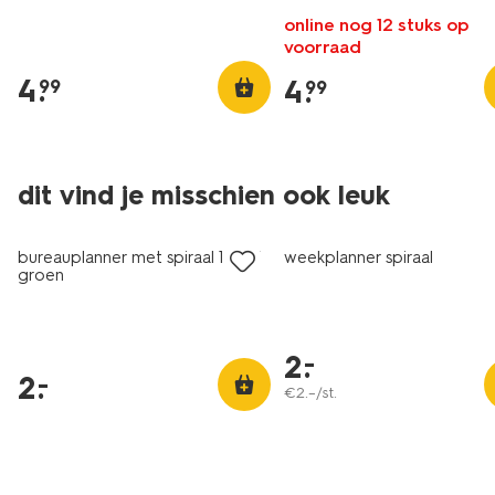
online nog 12 stuks op
voorraad
4
.
4
.
99
99
dit vind je misschien ook leuk
laag geprijsd
laag geprijsd
bureauplanner met spiraal 13x27
weekplanner spiraal
groen
2
.
–
2
.
–
€
2
.
–
/st.