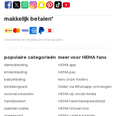
makkelijk betalen*
*afhankelijk van de gekozen bezorgopties
populaire categorieën
meer voor HEMA fans
dameskleding
HEMA app
kinderkleding
HEMA pas
babykleding
lees onze folders
beddengoed
folder via Whatsapp ontvangen
woonaccessoires
HEMA op social media
handdoeken
HEMA herontwerpwedstrijd
raamdecoratie
HEMA fotoservice
speelgoed
HEMA cadeaukaarten