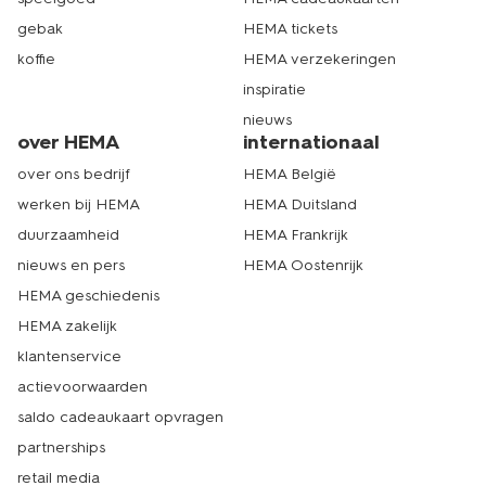
gebak
HEMA tickets
koffie
HEMA verzekeringen
inspiratie
nieuws
over HEMA
internationaal
over ons bedrijf
HEMA België
werken bij HEMA
HEMA Duitsland
duurzaamheid
HEMA Frankrijk
nieuws en pers
HEMA Oostenrijk
HEMA geschiedenis
HEMA zakelijk
klantenservice
actievoorwaarden
saldo cadeaukaart opvragen
partnerships
retail media