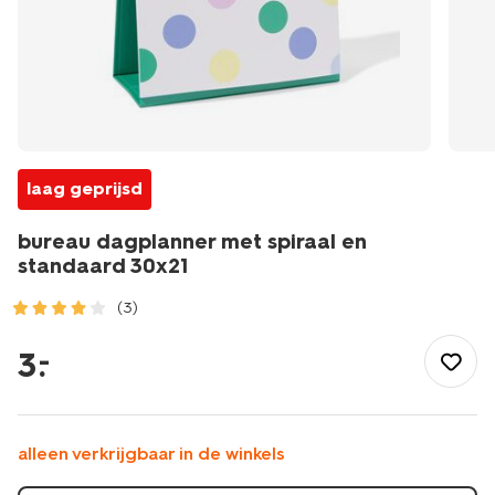
laag geprijsd
bureau dagplanner met spiraal en
standaard 30x21
(3)
/school-
kantoor/agendas/planners/bureau-
3
.
–
dagplanner-
met-
spiraal-
en-
alleen verkrijgbaar in de winkels
standaard-
30x21-