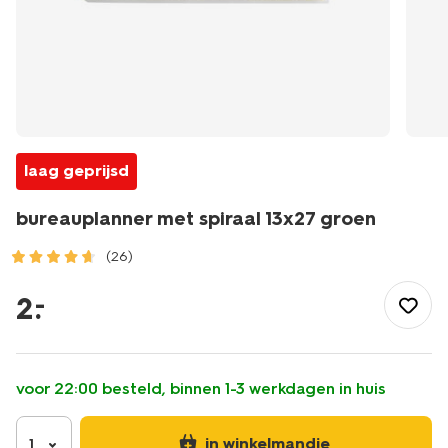
laag geprijsd
bureauplanner met spiraal 13x27 groen
(26)
/school-
kantoor/agendas/planners/bureauplanner-
2
.
–
met-
spiraal-
13x27-
groen-
voor 22:00 besteld, binnen 1-3 werkdagen in huis
14170118.html
in winkelmandje
1