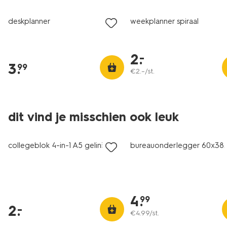
deskplanner
weekplanner spiraal
2
.
–
3
.
99
€
2
.
–
/st.
dit vind je misschien ook leuk
laag geprijsd
collegeblok 4-in-1 A5 gelinieerd
bureauonderlegger 60x38
4
.
99
2
.
–
€
4
.
99
/st.