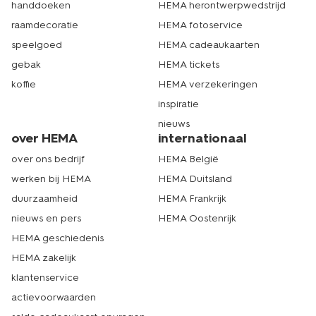
handdoeken
HEMA herontwerpwedstrijd
raamdecoratie
HEMA fotoservice
speelgoed
HEMA cadeaukaarten
gebak
HEMA tickets
koffie
HEMA verzekeringen
inspiratie
nieuws
over HEMA
internationaal
over ons bedrijf
HEMA België
werken bij HEMA
HEMA Duitsland
duurzaamheid
HEMA Frankrijk
nieuws en pers
HEMA Oostenrijk
HEMA geschiedenis
HEMA zakelijk
klantenservice
actievoorwaarden