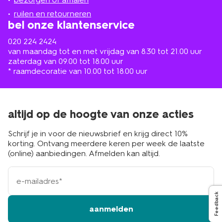
buurt
ruilen en retourneren
bel onze klantenservice
020 224 2424
van maandag tot en met vrijdag van 8.30 tot 21.00 uur
zaterdag van 09.00 tot 18.00 uur
* raamdecoratie van 10.00 tot 18.00 uur
altijd op de hoogte van onze acties
Schrijf je in voor de nieuwsbrief en krijg direct 10%
korting. Ontvang meerdere keren per week de laatste
(online) aanbiedingen. Afmelden kan altijd.
e-
mailadres
Feedback
aanmelden