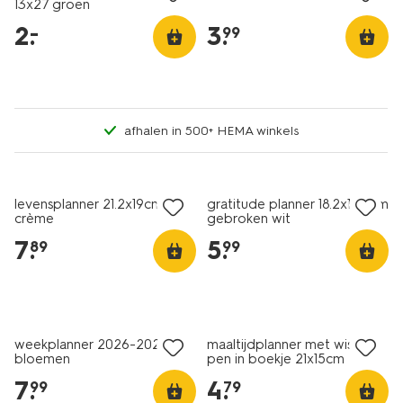
13x27 groen
2
.
3
.
–
99
afhalen in 500+ HEMA winkels
levensplanner 21.2x19cm
gratitude planner 18.2x15.8cm
crème
gebroken wit
7
.
5
.
89
99
weekplanner 2026-2027 A4
maaltijdplanner met wisbare
bloemen
pen in boekje 21x15cm
lichtgroen
7
.
4
.
99
79