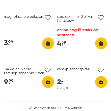
nieuw
magnetische weekplanner
studieplanner 21x17cm
lichtblauw
online nog 13 stuks op
voorraad
3
.
4
.
99
59
laag geprijsd
Takkie en Siepie
weekplanner spiraal
familieplanner 31x21.8cm
9
.
2
.
–
99
€
2
.
–
/st.
afhalen in 500+ HEMA winkels