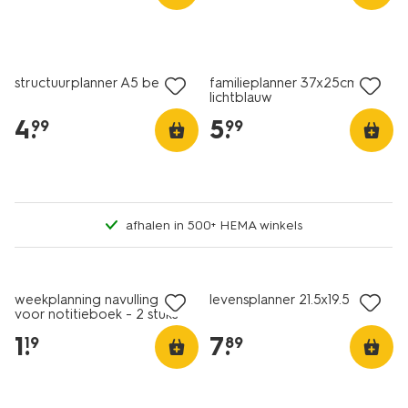
structuurplanner A5 beige
familieplanner 37x25cm
lichtblauw
4
.
5
.
99
99
afhalen in 500+ HEMA winkels
weekplanning navulling A5
levensplanner 21.5x19.5
voor notitieboek - 2 stuks
1
.
7
.
19
89