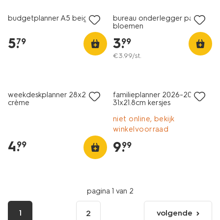
budgetplanner A5 beige
bureau onderlegger papier
bloemen
5
.
3
.
79
99
€
3
.
99
/st.
weekdeskplanner 28x21cm
familieplanner 2026-2027
crème
31x21.8cm kersjes
niet online, bekijk
winkelvoorraad
4
.
9
.
99
99
pagina 1 van 2
1
volgende
2
volgende