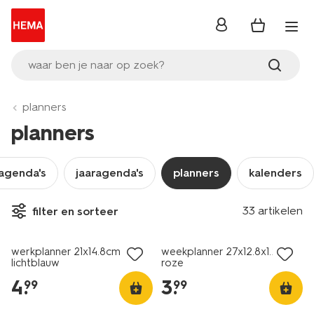
inloggen
waar ben je naar op zoek?
planners
planners
agenda's
jaaragenda's
planners
kalenders
33 artikelen
filter en sorteer
nieuw
nieuw
werkplanner 21x14.8cm
weekplanner 27x12.8x1.2cm
lichtblauw
roze
4
.
3
.
99
99