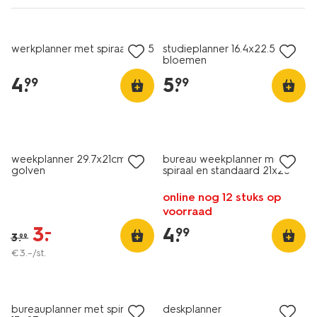
werkplanner met spiraal 21x15
studieplanner 16.4x22.5cm
bloemen
4
.
5
.
99
99
sale
weekplanner 29.7x21cm
bureau weekplanner met
golven
spiraal en standaard 21x28
online nog 12 stuks op
voorraad
3
.
–
4
.
99
3
.
99
€
3
.
–
/st.
laag geprijsd
bureauplanner met spiraal
deskplanner