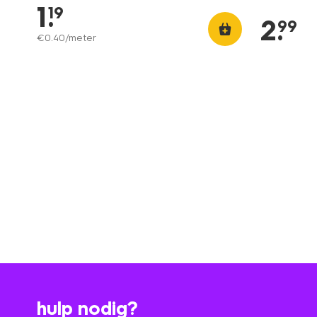
1
.
19
2
.
99
€
0
.
40
/meter
hulp nodig?