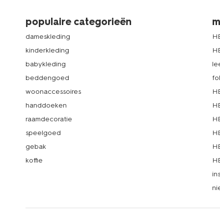
populaire categorieën
m
dameskleding
H
kinderkleding
H
babykleding
le
beddengoed
fo
woonaccessoires
HE
handdoeken
HE
raamdecoratie
HE
speelgoed
HE
gebak
HE
koffie
HE
in
ni