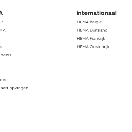
A
internationaal
jf
HEMA België
EMA
HEMA Duitsland
d
HEMA Frankrijk
s
HEMA Oostenrijk
denis
e
rden
kaart opvragen