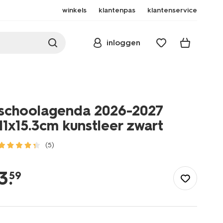
winkels
klantenpas
klantenservice
inloggen
schoolagenda 2026-2027
11x15.3cm kunstleer zwart
(5)
/school-
kantoor/agendas/schoolagendas/schoolagenda-
3
.
59
2026-
2027-
11x15.3cm-
kunstleer-
zwart-