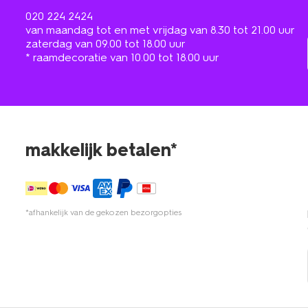
020 224 2424
van maandag tot en met vrijdag van 8.30 tot 21.00 uur
zaterdag van 09.00 tot 18.00 uur
* raamdecoratie van 10.00 tot 18.00 uur
makkelijk betalen*
*afhankelijk van de gekozen bezorgopties