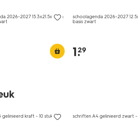
da 2026-2027 15.3x21.5x1.3cm
schoolagenda 2026-2027 12.5
wart
basis zwart
1
.
29
leuk
nieuw
 gelinieerd kraft - 10 stuks
schriften A4 gelinieerd zwart -