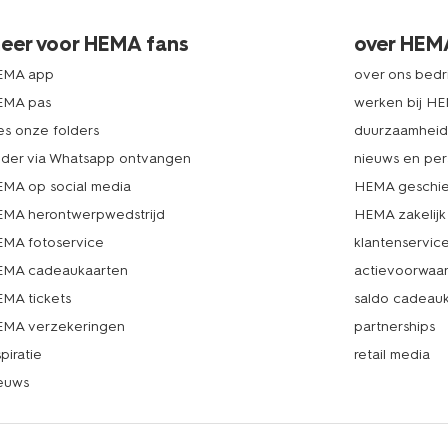
eer voor HEMA fans
over HEM
EMA app
over ons bedri
EMA pas
werken bij H
es onze folders
duurzaamhei
lder via Whatsapp ontvangen
nieuws en per
MA op social media
HEMA geschie
MA herontwerpwedstrijd
HEMA zakelijk
MA fotoservice
klantenservic
MA cadeaukaarten
actievoorwaa
MA tickets
saldo cadeau
MA verzekeringen
partnerships
spiratie
retail media
euws