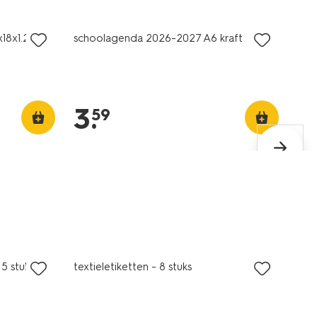
x18x1.2cm
schoolagenda 2026-2027 A6 kraft
3
.
59
nieuw
 5 stuks
textieletiketten - 8 stuks