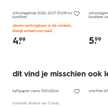
schoolagenda 2026-2027 13.1x18.4cm
schoolagen
kunstleer
kunstleer z
alleen verkrijgbaar in de winkels,
bekijk winkelvoorraad
5
.
4
.
99
99
dit vind je misschien ook 
nieuw
kaftpapier camo 300x50cm
schriften A5
minimale afname van 3 stuks