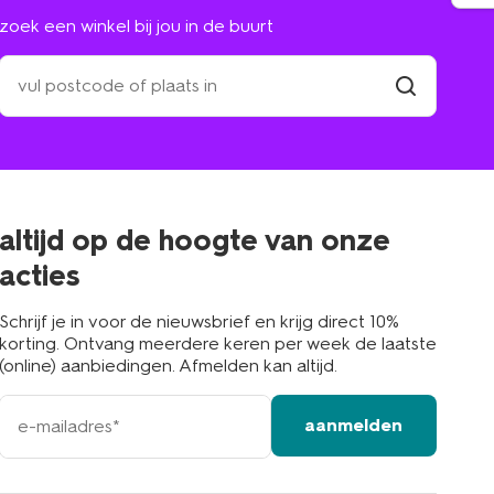
zoek een winkel bij jou in de buurt
zoek
een
winkel
vind
winkel
bij
jou
in
de
buurt
altijd op de hoogte van onze
acties
Schrijf je in voor de nieuwsbrief en krijg direct 10%
korting. Ontvang meerdere keren per week de laatste
(online) aanbiedingen. Afmelden kan altijd.
e-
aanmelden
mailadres