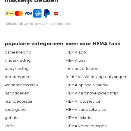
makkelijk betalen*
*afhankelijk van de gekozen bezorgopties
populaire categorieën
meer voor HEMA fans
dameskleding
HEMA app
kinderkleding
HEMA pas
babykleding
lees onze folders
beddengoed
folder via Whatsapp ontvangen
woonaccessoires
HEMA op social media
handdoeken
HEMA herontwerpwedstrijd
raamdecoratie
HEMA fotoservice
speelgoed
HEMA cadeaukaarten
gebak
HEMA tickets
koffie
HEMA verzekeringen