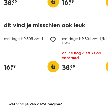
16
.
38
.
99
99
dit vind je misschien ook leuk
cartridge HP 305 zwart
cartridge HP 304 zwart/kle
stuks
online nog 8 stuks op
voorraad
16
.
38
.
99
99
wat vind je van deze pagina?