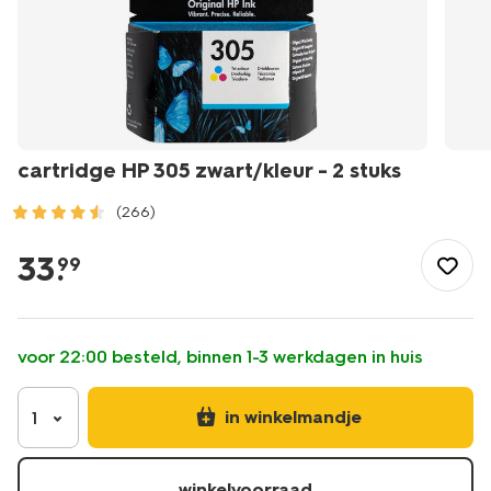
cartridge HP 305 zwart/kleur - 2 stuks
(266)
/school-
kantoor/bureau-
33
.
99
accessoires/cartridge-
hp-
305-
zwart%2Fkleur-
voor 22:00 besteld, binnen 1-3 werkdagen in huis
-
-2-
stuks-
in winkelmandje
1
38300107.html
winkelvoorraad