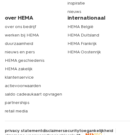
inspiratie
nieuws
over HEMA
internationaal
over ons bedrijf
HEMA België
werken bij HEMA
HEMA Duitsland
duurzaamheid
HEMA Frankrijk
nieuws en pers
HEMA Oostenrijk
HEMA geschiedenis
HEMA zakelijk
klantenservice
actievoorwaarden
saldo cadeaukaart opvragen
partnerships
retail media
privacy statement
disclaimer
security
toegankelijkheid