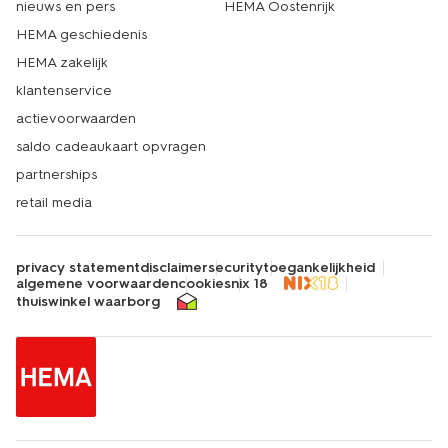
nieuws en pers
HEMA Oostenrijk
HEMA geschiedenis
HEMA zakelijk
klantenservice
actievoorwaarden
saldo cadeaukaart opvragen
partnerships
retail media
privacy statement
disclaimer
security
toegankelijkheid
algemene voorwaarden
cookies
nix 18
thuiswinkel waarborg