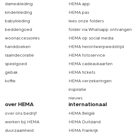
dameskleding
HEMA app
kinderkleding
HEMA pas
babykleding
lees onze folders
beddengoed
folder via Whatsapp ontvangen
woonaccessoires
HEMA op social media
handdoeken
HEMA herontwerpwedstrijd
raamdecoratie
HEMA fotoservice
speelgoed
HEMA cadeaukaarten
gebak
HEMA tickets
koffie
HEMA verzekeringen
inspiratie
nieuws
over HEMA
internationaal
over ons bedrijf
HEMA België
werken bij HEMA
HEMA Duitsland
duurzaamheid
HEMA Frankrijk