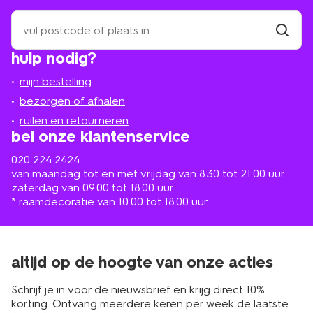
zoek
een
winkel
vind
hulp nodig?
winkel
bij
jou
mijn bestelling
in
de
bezorgen of afhalen
buurt
ruilen en retourneren
bel onze klantenservice
020 224 2424
van maandag tot en met vrijdag van 8.30 tot 21.00 uur
zaterdag van 09.00 tot 18.00 uur
* raamdecoratie van 10.00 tot 18.00 uur
altijd op de hoogte van onze acties
Schrijf je in voor de nieuwsbrief en krijg direct 10%
korting. Ontvang meerdere keren per week de laatste