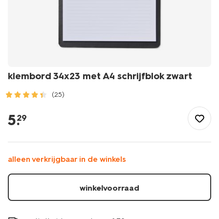
klembord 34x23 met A4 schrijfblok zwart
(25)
/school-
kantoor/bureau-
5
.
29
accessoires/klembord-
34x23-
met-
a4-
alleen verkrijgbaar in de winkels
schrijfblok-
zwart-
14860062.html
winkelvoorraad