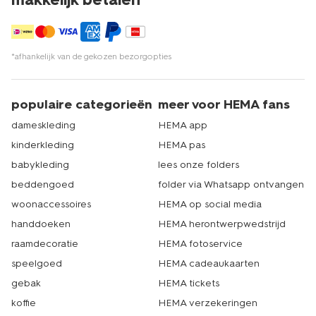
*afhankelijk van de gekozen bezorgopties
populaire categorieën
meer voor HEMA fans
dameskleding
HEMA app
kinderkleding
HEMA pas
babykleding
lees onze folders
beddengoed
folder via Whatsapp ontvangen
woonaccessoires
HEMA op social media
handdoeken
HEMA herontwerpwedstrijd
raamdecoratie
HEMA fotoservice
speelgoed
HEMA cadeaukaarten
gebak
HEMA tickets
koffie
HEMA verzekeringen