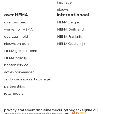
inspiratie
nieuws
over HEMA
internationaal
over ons bedrijf
HEMA België
werken bij HEMA
HEMA Duitsland
duurzaamheid
HEMA Frankrijk
nieuws en pers
HEMA Oostenrijk
HEMA geschiedenis
HEMA zakelijk
klantenservice
actievoorwaarden
saldo cadeaukaart opvragen
partnerships
retail media
privacy statement
disclaimer
security
toegankelijkheid