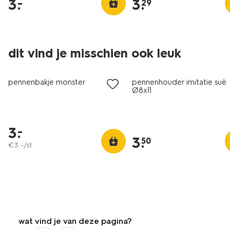
3
.
3
.
–
29
dit vind je misschien ook leuk
laag geprijsd
laag geprijsd
pennenbakje monster
pennenhouder imitatie suède
Ø8x11
3
.
–
3
.
50
€
3
.
–
/st.
wat vind je van deze pagina?