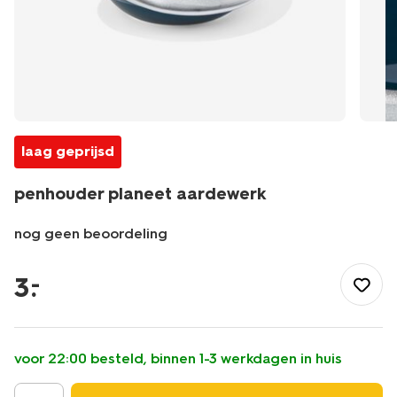
laag geprijsd
penhouder planeet aardewerk
nog geen beoordeling
/school-
kantoor/bureau-
3
.
–
accessoires/penhouder-
planeet-
aardewerk-
14870110.html
voor 22:00 besteld, binnen 1-3 werkdagen in huis