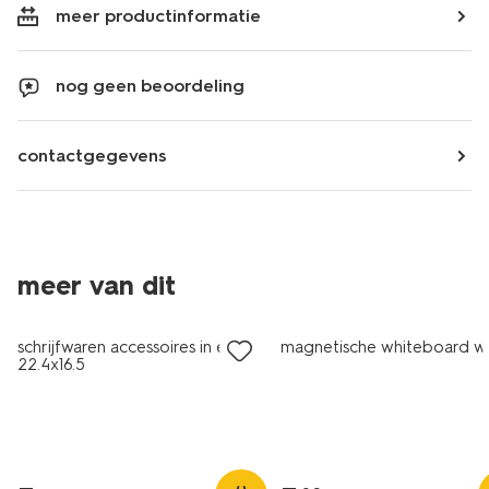
meer productinformatie
nog geen beoordeling
contactgegevens
meer van dit
laag geprijsd
schrijfwaren accessoires in etui
magnetische whiteboard wi
22.4x16.5