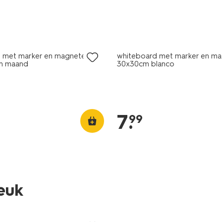
 met marker en magneten
whiteboard met marker en m
cm maand
30x30cm blanco
7
.
99
leuk