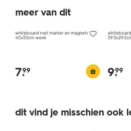
meer van dit
nieuw
nieuw
whiteboard met marker en magneten
whiteboard
40x30cm week
39.5x29.5
7
.
9
.
99
99
dit vind je misschien ook 
nieuw