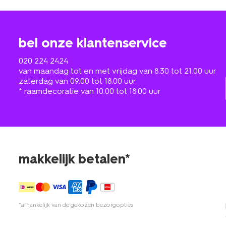
bel onze klantenservice
020 224 2424
van maandag tot en met vrijdag van 8.30 tot 21.00 uur
zaterdag van 09.00 tot 18.00 uur
* raamdecoratie van 10.00 tot 18.00 uur
makkelijk betalen*
*afhankelijk van de gekozen bezorgopties