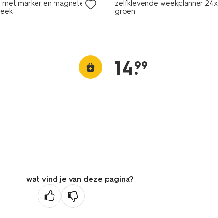
 met marker en magneten
zelfklevende weekplanner 24
eek
groen
14
.
99
wat vind je van deze pagina?