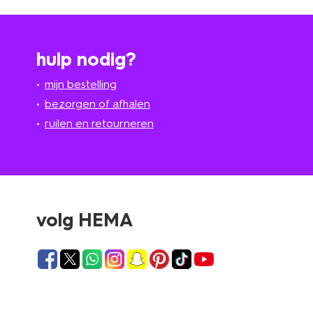
hulp nodig?
mijn bestelling
bezorgen of afhalen
ruilen en retourneren
volg HEMA