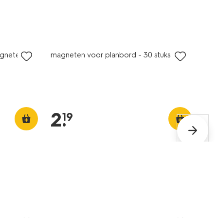
agneten
magneten voor planbord - 30 stuks
2
.
19
nieuw