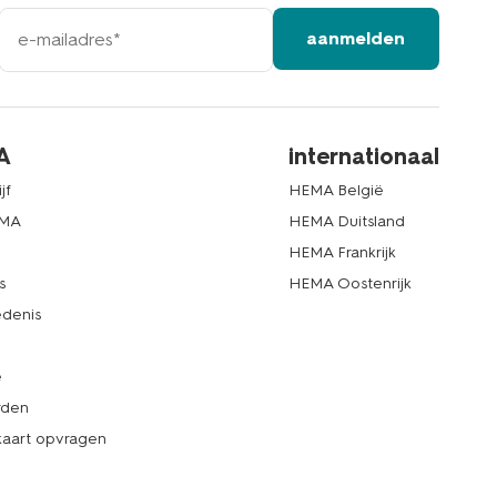
e-
aanmelden
mailadres
A
internationaal
jf
HEMA België
EMA
HEMA Duitsland
d
HEMA Frankrijk
s
HEMA Oostenrijk
denis
e
rden
kaart opvragen