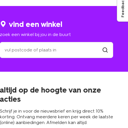
Feedback
vind een winkel
zoek een winkel bij jou in de buurt
zoek
een
winkel
vind
winkel
bij
jou
in
de
buurt
altijd op de hoogte van onze
acties
Schrijf je in voor de nieuwsbrief en krijg direct 10%
korting. Ontvang meerdere keren per week de laatste
(online) aanbiedingen. Afmelden kan altijd.