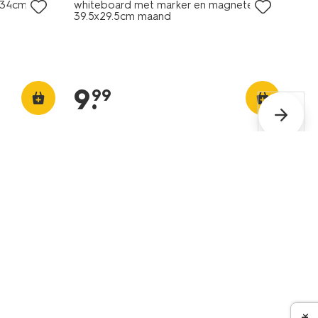
x34cm
whiteboard met marker en magneten
39.5x29.5cm maand
9
.
99