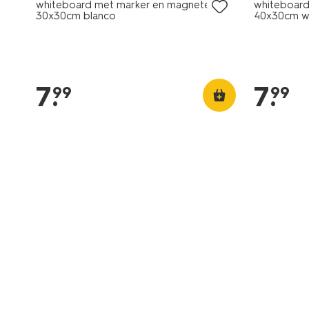
whiteboard met marker en magneten
whiteboard
30x30cm blanco
40x30cm w
7
.
7
.
99
99