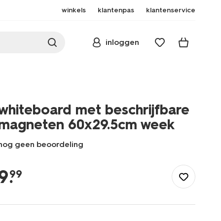
winkels
klantenpas
klantenservice
inloggen
whiteboard met beschrijfbare
magneten 60x29.5cm week
nog geen beoordeling
/school-
kantoor/bureau-
9
.
99
accessoires/whiteboard-
met-
beschrijfbare-
magneten-
60x29.5cm-