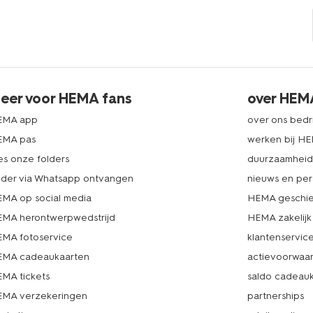
eer voor HEMA fans
over HEM
EMA app
over ons bedri
EMA pas
werken bij H
es onze folders
duurzaamhei
lder via Whatsapp ontvangen
nieuws en per
MA op social media
HEMA geschie
MA herontwerpwedstrijd
HEMA zakelijk
MA fotoservice
klantenservic
MA cadeaukaarten
actievoorwaa
MA tickets
saldo cadeau
MA verzekeringen
partnerships