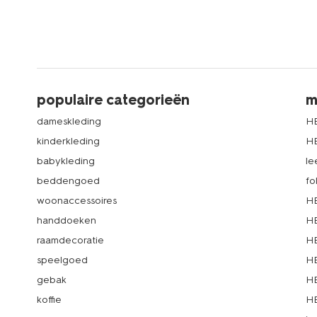
populaire categorieën
m
dameskleding
H
kinderkleding
H
babykleding
le
beddengoed
fo
woonaccessoires
HE
handdoeken
HE
raamdecoratie
HE
speelgoed
HE
gebak
HE
koffie
HE