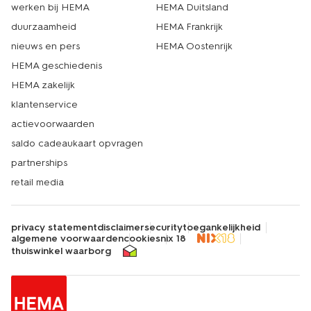
werken bij HEMA
HEMA Duitsland
duurzaamheid
HEMA Frankrijk
nieuws en pers
HEMA Oostenrijk
HEMA geschiedenis
HEMA zakelijk
klantenservice
actievoorwaarden
saldo cadeaukaart opvragen
partnerships
retail media
privacy statement
disclaimer
security
toegankelijkheid
algemene voorwaarden
cookies
nix 18
thuiswinkel waarborg