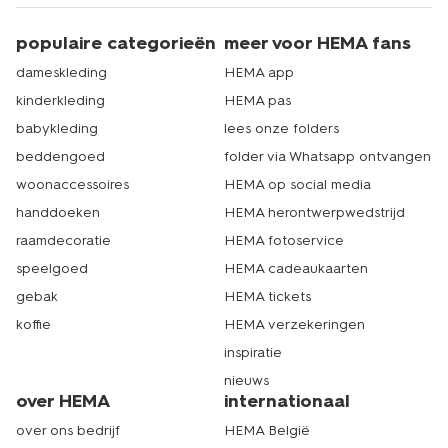
populaire categorieën
meer voor HEMA fans
dameskleding
HEMA app
kinderkleding
HEMA pas
babykleding
lees onze folders
beddengoed
folder via Whatsapp ontvangen
woonaccessoires
HEMA op social media
handdoeken
HEMA herontwerpwedstrijd
raamdecoratie
HEMA fotoservice
speelgoed
HEMA cadeaukaarten
gebak
HEMA tickets
koffie
HEMA verzekeringen
inspiratie
nieuws
over HEMA
internationaal
over ons bedrijf
HEMA België