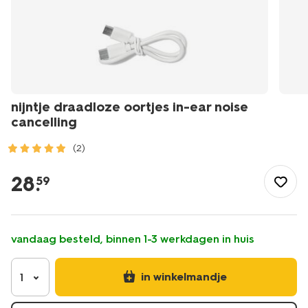
nijntje draadloze oortjes in-ear noise
cancelling
(2)
/school-
kantoor/elektronica/audio/nijntje-
28
.
59
draadloze-
oortjes-
in-
ear-
vandaag besteld, binnen 1-3 werkdagen in huis
noise-
cancelling-
39640059.html
in winkelmandje
1