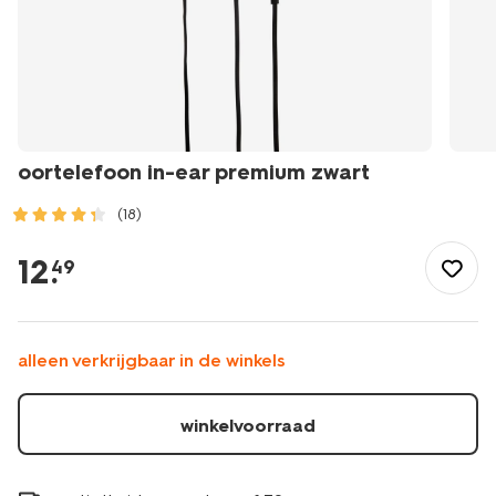
oortelefoon in-ear premium zwart
(18)
/school-
kantoor/elektronica/audio/oortelefoon-
12
.
49
in-
ear-
premium-
zwart-
alleen verkrijgbaar in de winkels
39620022.html
winkelvoorraad