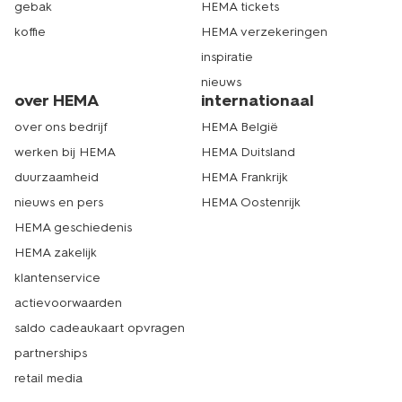
gebak
HEMA tickets
koffie
HEMA verzekeringen
inspiratie
nieuws
over HEMA
internationaal
over ons bedrijf
HEMA België
werken bij HEMA
HEMA Duitsland
duurzaamheid
HEMA Frankrijk
nieuws en pers
HEMA Oostenrijk
HEMA geschiedenis
HEMA zakelijk
klantenservice
actievoorwaarden
saldo cadeaukaart opvragen
partnerships
retail media