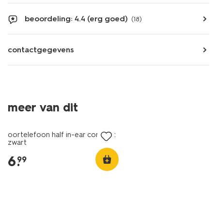
beoordeling: 4.4 (erg goed)
(18)
contactgegevens
meer van dit
oortelefoon half in-ear comfort
zwart
6
.
99