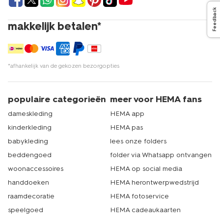
Feedback
makkelijk betalen*
*afhankelijk van de gekozen bezorgopties
populaire categorieën
meer voor HEMA fans
dameskleding
HEMA app
kinderkleding
HEMA pas
babykleding
lees onze folders
beddengoed
folder via Whatsapp ontvangen
woonaccessoires
HEMA op social media
handdoeken
HEMA herontwerpwedstrijd
raamdecoratie
HEMA fotoservice
speelgoed
HEMA cadeaukaarten